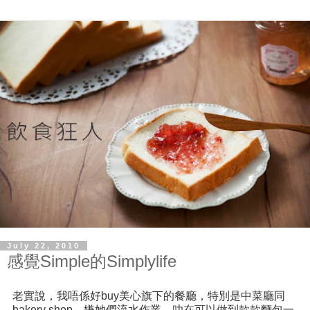
July 22, 2010
感覺Simple的Simplylife
老實說，我唔係好buy美心旗下的餐廳，特別是中菜廳同
bakery shop，嫌她們流水作業，叻在可以做到款款麵包一