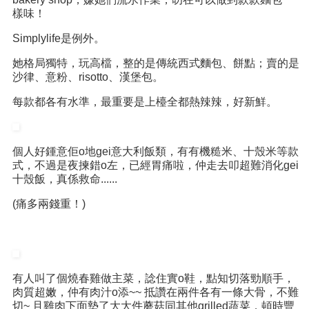
樣味！
Simplylife是例外。
她格局獨特，玩高檔，整的是傳統西式麵包、餅點；賣的是
沙律、意粉、risotto、漢堡包。
每款都各有水準，最重要是上檯全都熱辣辣，好新鮮。
個人好鍾意佢o地gei意大利飯類，有有機糙米、十殼米等款
式，不過是夜揀錯o左，已經胃痛啦，仲走去叩超難消化gei
十殼飯，真係救命......
(痛多兩錢重！)
有人叫了個燒春雞做主菜，諗住實o鞋，點知切落勁順手，
肉質超嫩，仲有肉汁o添~~ 抵讚在兩件各有一條大骨，不難
切~ 且雞肉下面墊了大大件蘑菇同其他grilled蔬菜，頓時豐