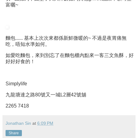
富曬~
麵包...... 基本上次次來都係新鮮微暖的~ 不過是夜胃痛無
吃，唔知水準如何。
如愛吃麵包，來到別忘了在麵包櫃內點來一客三文魚酥，好
好好好食的！
Simplylife
九龍塘達之路80號又一城L2層42號舖
2265 7418
Jonathan Sin
at
6:09 PM
Share