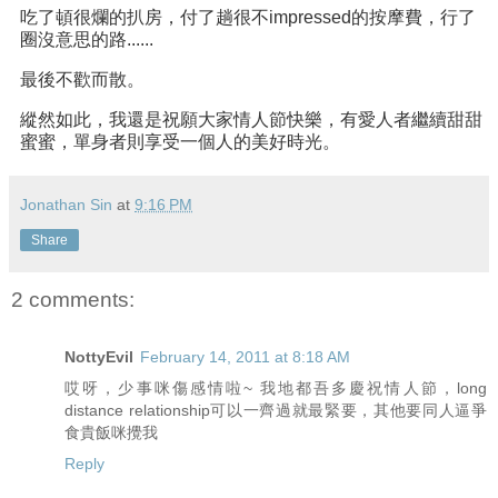
吃了頓很爛的扒房，付了趟很不impressed的按摩費，行了
圈沒意思的路......
最後不歡而散。
縱然如此，我還是祝願大家情人節快樂，有愛人者繼續甜甜
蜜蜜，單身者則享受一個人的美好時光。
Jonathan Sin
at
9:16 PM
Share
2 comments:
NottyEvil
February 14, 2011 at 8:18 AM
哎呀，少事咪傷感情啦~ 我地都吾多慶祝情人節，long
distance relationship可以一齊過就最緊要，其他要同人逼爭
食貴飯咪攪我
Reply