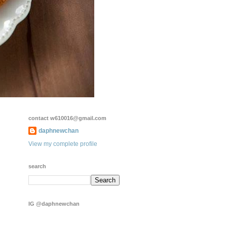
contact w610016@gmail.com
daphnewchan
View my complete profile
search
IG @daphnewchan