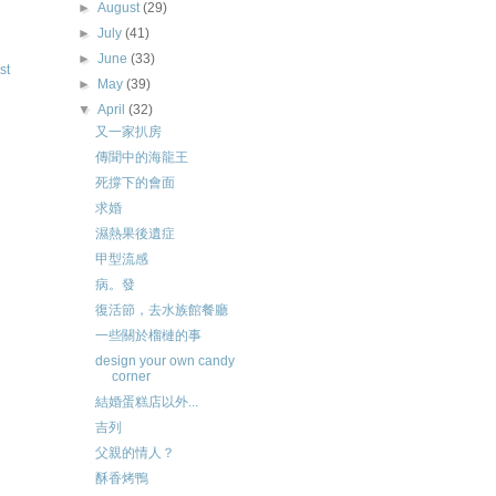
►
August
(29)
►
July
(41)
►
June
(33)
st
►
May
(39)
▼
April
(32)
又一家扒房
傳聞中的海龍王
死撐下的會面
求婚
濕熱果後遺症
甲型流感
病。發
復活節，去水族館餐廳
一些關於榴槤的事
design your own candy
corner
結婚蛋糕店以外...
吉列
父親的情人？
酥香烤鴨