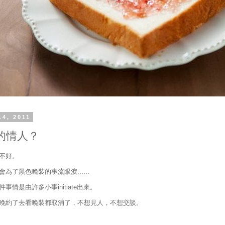
14, 2011
的情人？
不好。
為了黑色晚裝的事流眼淚......
事情是由許多小事initiate出來。
晚約了去看晚裝都取消了，不想見人，不想交談。