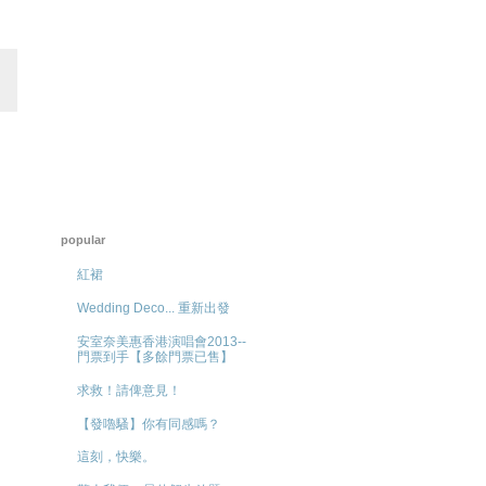
popular
紅裙
Wedding Deco... 重新出發
安室奈美惠香港演唱會2013--
門票到手【多餘門票已售】
求救！請俾意見！
【發嚕騷】你有同感嗎？
這刻，快樂。