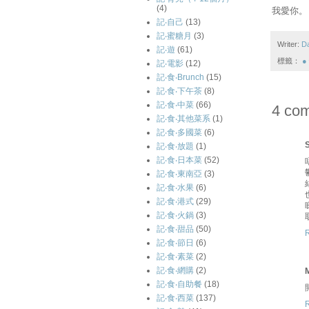
(4)
我愛你。
記‧自己
(13)
記‧蜜糖月
(3)
Writer:
D
記‧遊
(61)
標籤：
●
記‧電影
(12)
記‧食‧Brunch
(15)
記‧食‧下午茶
(8)
記‧食‧中菜
(66)
4 co
記‧食‧其他菜系
(1)
記‧食‧多國菜
(6)
記‧食‧放題
(1)
記‧食‧日本菜
(52)
記‧食‧東南亞
(3)
記‧食‧水果
(6)
記‧食‧港式
(29)
記‧食‧火鍋
(3)
記‧食‧甜品
(50)
記‧食‧節日
(6)
記‧食‧素菜
(2)
記‧食‧網購
(2)
記‧食‧自助餐
(18)
記‧食‧西菜
(137)