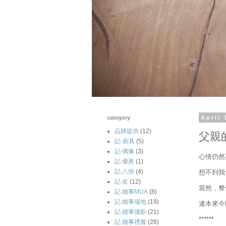
category
April 
品牌提供
(12)
父親
記-廚具
(5)
記‧偶像
(3)
心情仍然
記‧優惠
(1)
記‧八掛
(4)
想不到我會
記‧友
(12)
當然，整件
記‧婚事MUA
(8)
記‧婚事場地
(19)
連本來今
記‧婚事攝影
(21)
******
記‧婚事禮服
(28)