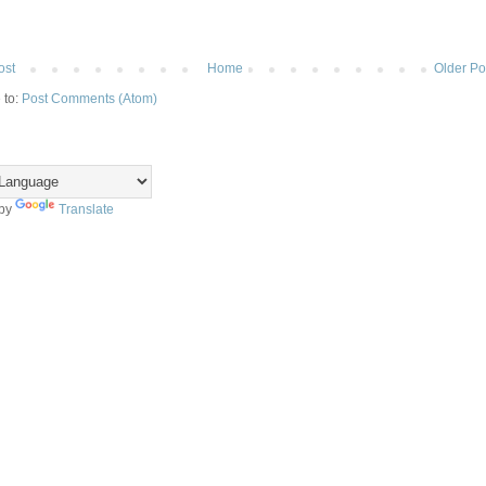
ost
Home
Older Po
 to:
Post Comments (Atom)
 by
Translate