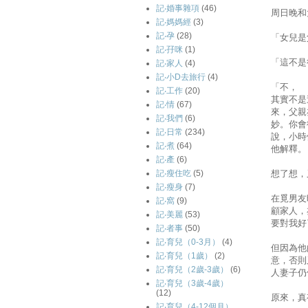
記‧婚事雜項
(46)
周日晚和
記‧媽媽經
(3)
記‧孕
(28)
「女兒是
記‧孖咪
(1)
「這不是
記‧家人
(4)
記‧小D去旅行
(4)
「不，
記‧工作
(20)
其實不是
記‧情
(67)
來，父親
記‧我們
(6)
妙。你會
記‧日常
(234)
說，小時
記‧煮
(64)
他解釋。
記‧產
(6)
想了想，
記‧瘦住吃
(5)
記‧瘦身
(7)
在覓男友
記‧窩
(9)
顧家人，
記‧美麗
(53)
要對我好
記‧者事
(50)
記‧育兒（0-3月）
(4)
但因為他
記‧育兒（1歲）
(2)
意，否則
記‧育兒（2歲-3歲）
(6)
人妻子仍像
記‧育兒（3歲-4歲）
(12)
原來，真
記‧育兒（4-12個月）