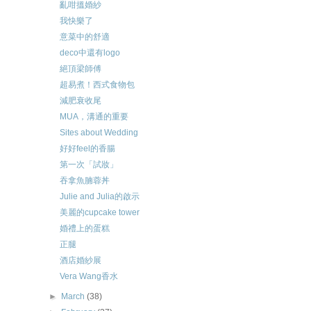
亂咁搵婚紗
我快樂了
意菜中的舒適
deco中還有logo
絕頂梁師傅
超易煮！西式食物包
減肥衰收尾
MUA，溝通的重要
Sites about Wedding
好好feel的香腸
第一次「試妝」
吞拿魚腩蓉丼
Julie and Julia的啟示
美麗的cupcake tower
婚禮上的蛋糕
正腿
酒店婚紗展
Vera Wang香水
►
March
(38)