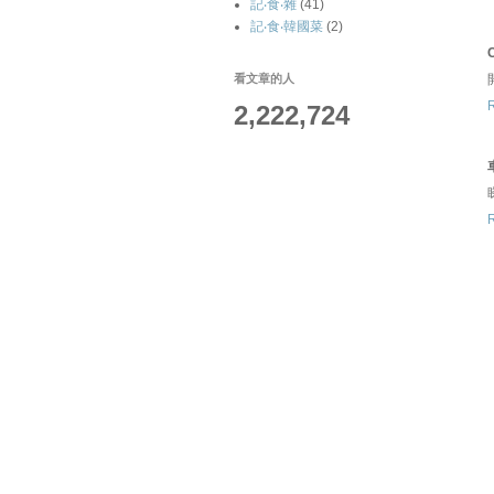
記‧食‧雜
(41)
記‧食‧韓國菜
(2)
C
看文章的人
2,222,724