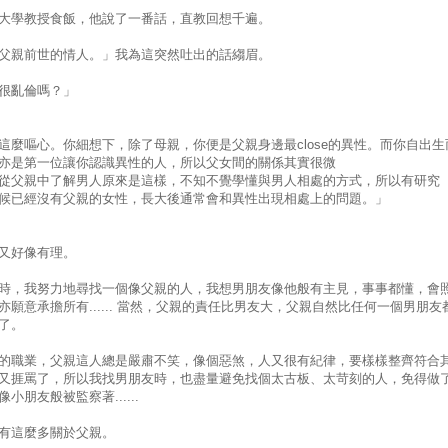
大學教授食飯，他說了一番話，直教回想千遍。
父親前世的情人。」我為這突然吐出的話縐眉。
很亂倫嗎？」
這麼嘔心。你細想下，除了母親，你便是父親身邊最close的異性。而你自出生
亦是第一位讓你認識異性的人，所以父女間的關係其實很微
從父親中了解男人原來是這樣，不知不覺學懂與男人相處的方式，所以有研究
候已經沒有父親的女性，長大後通常會和異性出現相處上的問題。」
又好像有理。
時，我努力地尋找一個像父親的人，我想男朋友像他般有主見，事事都懂，會
亦願意承擔所有...... 當然，父親的責任比男友大，父親自然比任何一個男朋友
了。
的職業，父親這人總是嚴肅不笑，像個惡煞，人又很有紀律，要樣樣整齊符合
又捱罵了，所以我找男朋友時，也盡量避免找個太古板、太苛刻的人，免得做
小朋友般被監察著......
有這麼多關於父親。