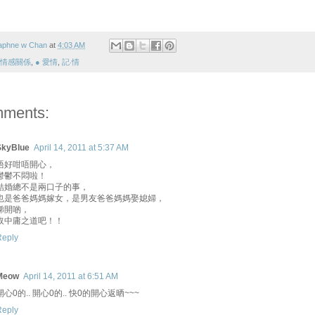
aphne w Chan
at
4:03 AM
 情感關係
,
● 愛情
,
記‧情
mments:
SkyBlue
April 14, 2011 at 5:37 AM
唔好咁唔開心，
鬱鬱不悶啦！
結婚總不是兩口子的事，
也是爸爸媽媽嫁女，是男友爸爸媽媽娶媳婦，
睇開啲，
取中庸之道吧！！
Reply
Meow
April 14, 2011 at 6:51 AM
開心0的.. 開心0的.. 快0的開心返晒~~~
Reply