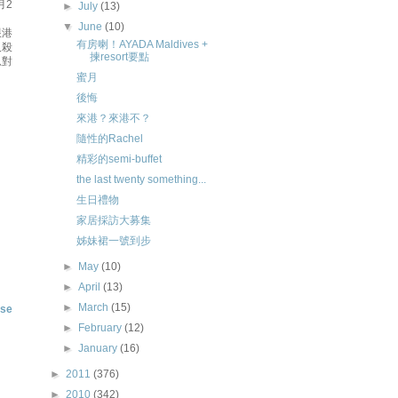
月2
►
July
(13)
▼
June
(10)
跟港
有房喇！AYADA Maldives +
及殺
揀resort要點
息對
蜜月
後悔
來港？來港不？
隨性的Rachel
精彩的semi-buffet
the last twenty something...
生日禮物
家居採訪大募集
姊妹裙一號到步
►
May
(10)
►
April
(13)
►
March
(15)
se
►
February
(12)
►
January
(16)
►
2011
(376)
►
2010
(342)