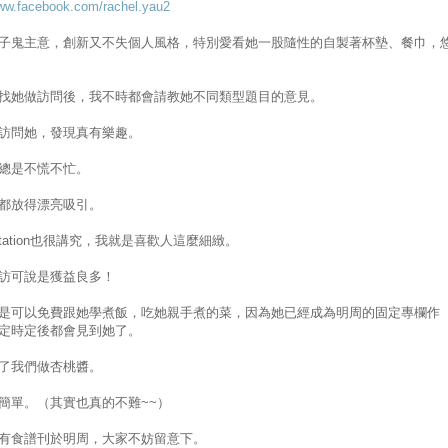
www.facebook.com/rachel.yau2
子鬼主意，創新又不失個人風格，特別愛看她一股隨性的自製著杯墊、餐巾，
找她做訪問後，我不時都會請教她不同類型題目的意見。
訪問她，發現真有樂趣。
總是不慌不忙。
都放得漂亮吸引。
entation也很講究，我就是喜歡人這麼細緻。
訪可說是獲益良多！
是可以免費跟她學煮飯，吃她親手煮的菜，因為她已經成為明周的固定專欄作
定時定後都會見到她了。
了我們做杏桃醬。
簡單。（其實也真的不難~~）
有食譜刊於明周，大家不妨留意下。