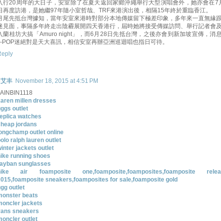
入行20周年的大日子，安室除了在夏天返回家鄉沖繩舉行大型演唱會外，她亦會在7
日再度訪港，是她繼97年隨小室哲哉、TRF來港演出後，相隔15年終於重臨香江。
月尾先抵台灣據知，當年安室來港時對部分本地傳媒留下極差印象，多年來一直無緣
迷見面，事隔多年終走出陰霾展開四天香港行，屆時她將接受傳媒訪問、舉行記者會
入蘭桂坊大搞「Amuro night」，而6月28日先抵台灣，之後亦會到新加坡宣傳，消
J-POP迷絕對是天大喜訊，相信安室再辦亞洲巡迴唱也指日可待。
Reply
艾丰
November 18, 2015 at 4:51 PM
JAINBIN1118
aren millen dresses
ggs outlet
eplica watches
cheap jordans
ongchamp outlet online
olo ralph lauren outlet
inter jackets outlet
ike running shoes
rayban sunglasses
nike air foamposite one,foamposite,foamposites,foamposite relea
015,foamposite sneakers,foamposites for sale,foamposite gold
gg outlet
monster beats
moncler jackets
vans sneakers
oncler outlet