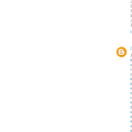
k
u
r
l
p
w
n
2
u
m