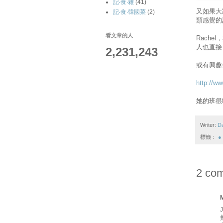
記‧食‧雜
(41)
又如果大家
記‧食‧韓國菜
(2)
類感覺的
看文章的人
Rach
人也直接！
2,231,243
或有興趣
http://ww
她的班很
Writer:
D
標籤：
●
2 co