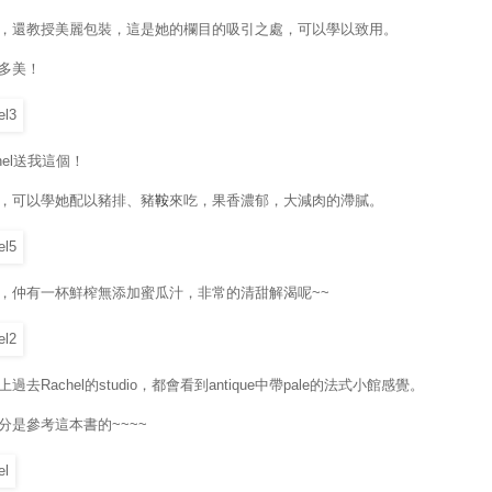
，還教授美麗包裝，這是她的欄目的吸引之處，可以學以致用。
多美！
hel送我這個！
，可以學她配以豬排、豬
鞍
來吃，果香濃郁，大減肉的滯膩。
，仲有一杯鮮榨無添加蜜瓜汁，非常的清甜解渴呢~~
過去Rachel的studio，都會看到antique中帶pale的法式小館感覺。
分是參考這本書的~~~~