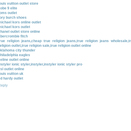
ouis vuitton outlet store
obe 9 elite
oms outlet
tory burch shoes
ichael kors online outlet
ichael kors outlet
hanel outlet store online
bercrombie fitch
rue religion jeans,cheap true religion jeans,true religion jeans wholesale,t
eligion outlet,true religion sale,true religion outlet online
oklahoma city thunder
hiladelphia eagles
eline outlet online
nstyler ionic styler,instyler,instyler ionic styler pro
sl outlet online
ouis vuitton uk
d hardy outlet
Reply