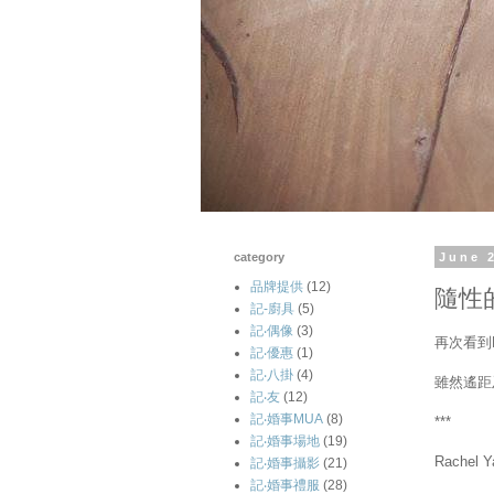
category
June 
品牌提供
(12)
隨性的
記-廚具
(5)
記‧偶像
(3)
再次看到
記‧優惠
(1)
記‧八掛
(4)
雖然遙距
記‧友
(12)
記‧婚事MUA
(8)
***
記‧婚事場地
(19)
Rache
記‧婚事攝影
(21)
記‧婚事禮服
(28)