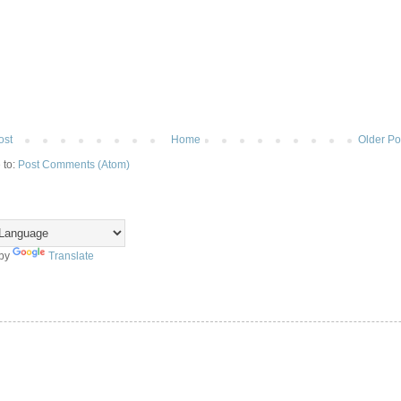
ost
Home
Older Po
 to:
Post Comments (Atom)
 by
Translate