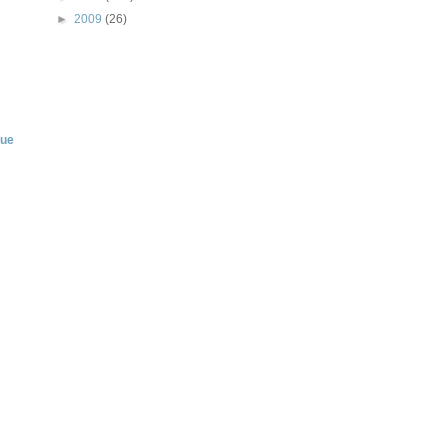
►
2009
(26)
rue