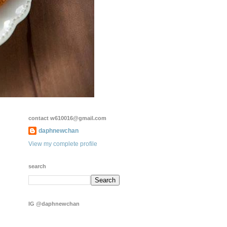
contact w610016@gmail.com
daphnewchan
View my complete profile
search
IG @daphnewchan