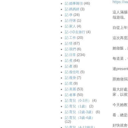
https://
記‧婚事雜項
(46)
記‧媽媽經
(3)
這人滿腦
記‧孕
(28)
哉遊哉。
記‧孖咪
(1)
記‧家人
(4)
自從上年
記‧小D去旅行
(4)
這次再度
記‧工作
(20)
記‧情
(67)
她做飯，
記‧我們
(6)
記‧日常
(234)
每道菜，
記‧煮
(64)
記‧產
(6)
連pres
記‧瘦住吃
(5)
記‧瘦身
(7)
跟她做採
記‧窩
(9)
最大好處
記‧美麗
(53)
家，以後
記‧者事
(50)
記‧育兒（0-3月）
(4)
今天她教
記‧育兒（1歲）
(2)
記‧育兒（2歲-3歲）
(6)
看，總是
記‧育兒（3歲-4歲）
(12)
好快就會
記‧育兒（4-12個月）