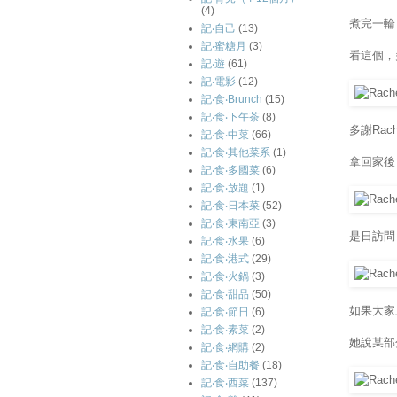
(4)
煮完一輪
記‧自己
(13)
記‧蜜糖月
(3)
看這個，
記‧遊
(61)
記‧電影
(12)
記‧食‧Brunch
(15)
記‧食‧下午茶
(8)
多謝Rac
記‧食‧中菜
(66)
記‧食‧其他菜系
(1)
拿回家後
記‧食‧多國菜
(6)
記‧食‧放題
(1)
記‧食‧日本菜
(52)
記‧食‧東南亞
(3)
是日訪問
記‧食‧水果
(6)
記‧食‧港式
(29)
記‧食‧火鍋
(3)
記‧食‧甜品
(50)
如果大家上
記‧食‧節日
(6)
記‧食‧素菜
(2)
她說某部
記‧食‧網購
(2)
記‧食‧自助餐
(18)
記‧食‧西菜
(137)