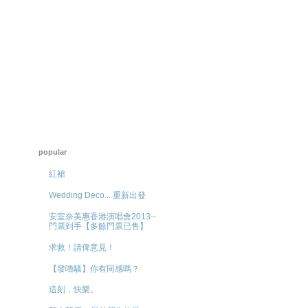
popular
紅裙
Wedding Deco... 重新出發
安室奈美惠香港演唱會2013--
門票到手【多餘門票已售】
求救！請俾意見！
【發嚕騷】你有同感嗎？
這刻，快樂。