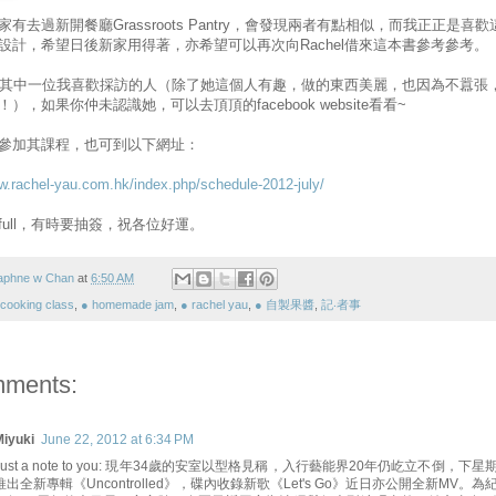
有去過新開餐廳Grassroots Pantry，會發現兩者有點相似，而我正正是喜歡
設計，希望日後新家用得著，亦希望可以再次向Rachel借來這本書參考參考。
el，其中一位我喜歡採訪的人（除了她這個人有趣，做的東西美麗，也因為不囂張
），如果你仲未認識她，可以去頂頂的facebook website看看~
參加其課程，也可到以下網址：
w.rachel-yau.com.hk/index.php/schedule-2012-july/
full，有時要抽簽，祝各位好運。
aphne w Chan
at
6:50 AM
 cooking class
,
● homemade jam
,
● rachel yau
,
● 自製果醬
,
記‧者事
mments:
Miyuki
June 22, 2012 at 6:34 PM
Just a note to you: 現年34歲的安室以型格見稱，入行藝能界20年仍屹立不倒，下星
推出全新專輯《Uncontrolled》，碟內收錄新歌《Let's Go》近日亦公開全新MV。為