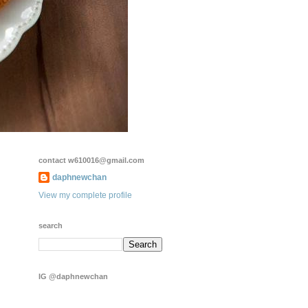
contact w610016@gmail.com
daphnewchan
View my complete profile
search
IG @daphnewchan