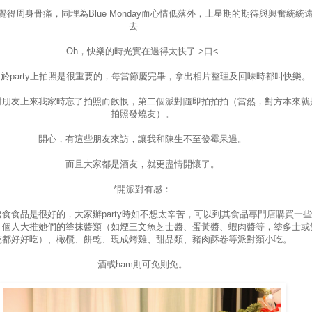
覺得周身骨痛，同埋為Blue Monday而心情低落外，上星期的期待與興奮統統
去……
Oh，快樂的時光實在過得太快了 >口<
於party上拍照是很重要的，每當節慶完畢，拿出相片整理及回味時都叫快樂。
對朋友上來我家時忘了拍照而飲恨，第二個派對隨即拍拍拍（當然，對方本來就
拍照發燒友）。
開心，有這些朋友來訪，讓我和陳生不至發霉呆過。
而且大家都是酒友，就更盡情開懷了。
*開派對有感：
速食食品是很好的，大家辦party時如不想太辛苦，可以到其食品專門店購買一
，個人大推她們的塗抹醬類（如煙三文魚芝士醬、蛋黃醬、蝦肉醬等，塗多士或
乾都好好吃）、橄欖、餅乾、現成烤雞、甜品類、豬肉酥卷等派對類小吃。
酒或ham則可免則免。