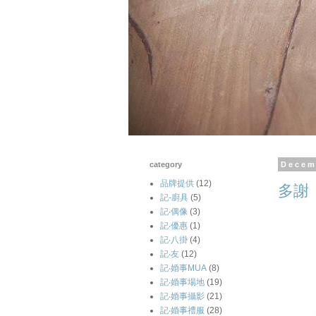
category
Decem
品牌提供
(12)
多謝
記-廚具
(5)
記‧偶像
(3)
記‧優惠
(1)
記‧八掛
(4)
記‧友
(12)
記‧婚事MUA
(8)
記‧婚事場地
(19)
記‧婚事攝影
(21)
記‧婚事禮服
(28)