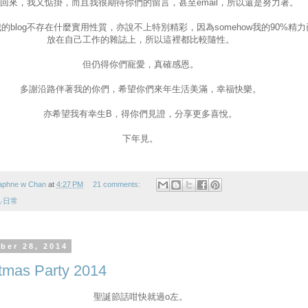
回來，我又惦掛，而且我很期待你們的留言，甚至email，所以還是努力著。
的blog不存在什麼實用性質，亦說不上特別精彩，因為somehow我的90%精力
放在自己工作的雜誌上，所以這裡都比較隨性。
但仍得你們寵愛，真確感恩。
多謝沿路伴著我的你們，希望你們來年生活美滿，幸福快樂。
亦希望我有幸生B，得你們見證，分享更多喜悅。
下年見。
aphne w Chan
at
4:27 PM
21 comments:
‧日常
ber 28, 2014
tmas Party 2014
聖誕節話咁快就過o左。