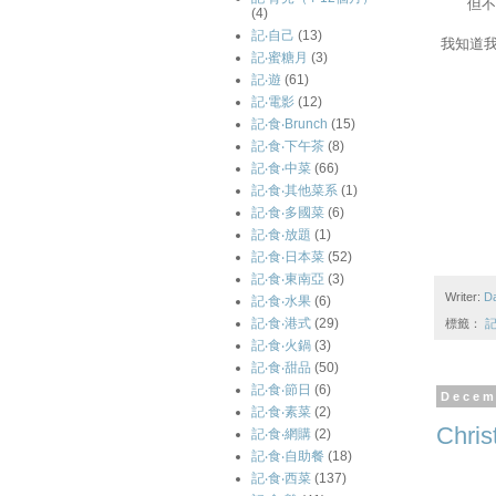
但不
(4)
記‧自己
(13)
我知道我
記‧蜜糖月
(3)
記‧遊
(61)
記‧電影
(12)
記‧食‧Brunch
(15)
記‧食‧下午茶
(8)
記‧食‧中菜
(66)
記‧食‧其他菜系
(1)
記‧食‧多國菜
(6)
記‧食‧放題
(1)
記‧食‧日本菜
(52)
記‧食‧東南亞
(3)
Writer:
D
記‧食‧水果
(6)
記‧食‧港式
(29)
標籤：
記
記‧食‧火鍋
(3)
記‧食‧甜品
(50)
記‧食‧節日
(6)
Decem
記‧食‧素菜
(2)
Chris
記‧食‧網購
(2)
記‧食‧自助餐
(18)
記‧食‧西菜
(137)