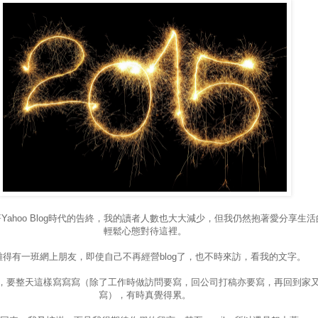
Yahoo Blog時代的告終，我的讀者人數也大大減少，但我仍然抱著愛分享生活
輕鬆心態對待這裡。
難得有一班網上朋友，即使自己不再經營blog了，也不時來訪，看我的文字。
，要整天這樣寫寫寫（除了工作時做訪問要寫，回公司打稿亦要寫，再回到家
寫），有時真覺得累。