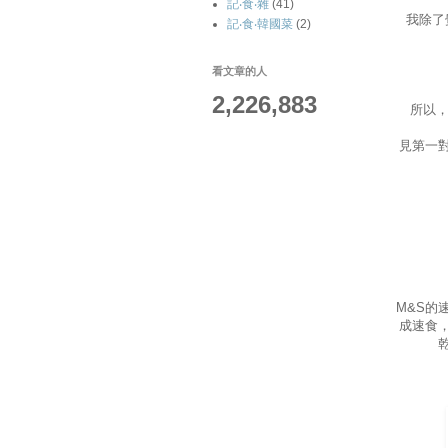
記‧食‧雜
(41)
我除了
記‧食‧韓國菜
(2)
看文章的人
2,226,883
所以，
見第一
M&S的
成速食