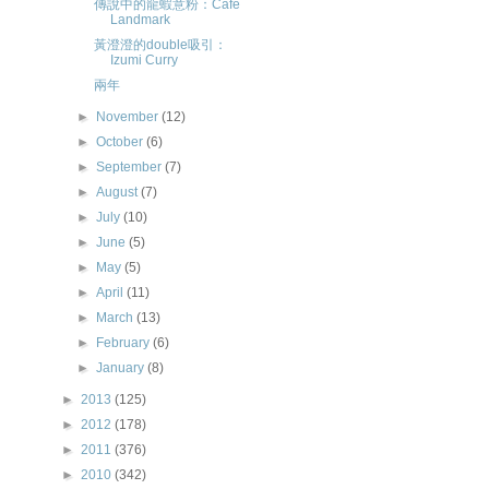
傳說中的龍蝦意粉：Cafe
Landmark
黃澄澄的double吸引：
Izumi Curry
兩年
►
November
(12)
►
October
(6)
►
September
(7)
►
August
(7)
►
July
(10)
►
June
(5)
►
May
(5)
►
April
(11)
►
March
(13)
►
February
(6)
►
January
(8)
►
2013
(125)
►
2012
(178)
►
2011
(376)
►
2010
(342)