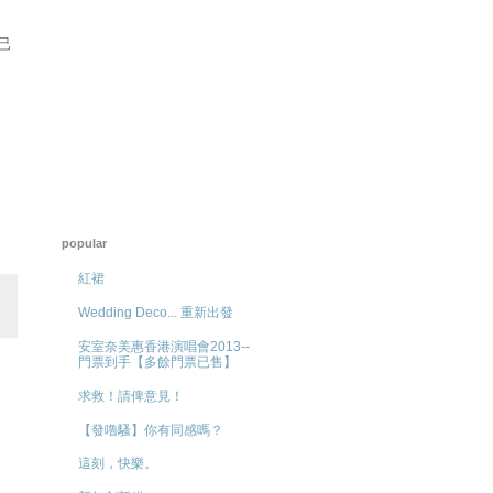
已
popular
紅裙
Wedding Deco... 重新出發
安室奈美惠香港演唱會2013--
門票到手【多餘門票已售】
求救！請俾意見！
【發嚕騷】你有同感嗎？
這刻，快樂。