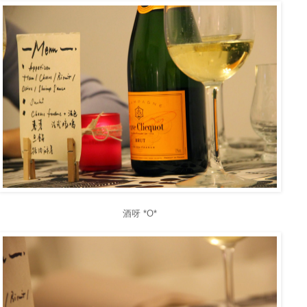
酒呀 *O*