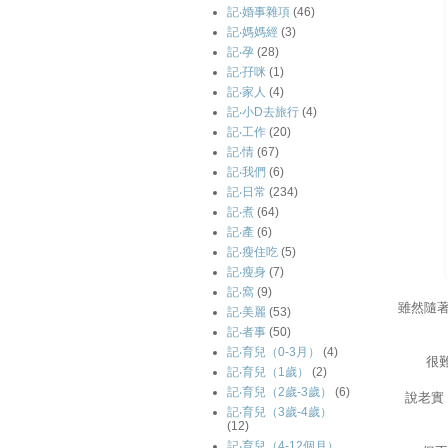
記‧婚事雜項
(46)
記‧媽媽經
(3)
記‧孕
(28)
記‧孖咪
(1)
記‧家人
(4)
記‧小D去旅行
(4)
記‧工作
(20)
記‧情
(67)
記‧我們
(6)
記‧日常
(234)
記‧煮
(64)
記‧產
(6)
記‧瘦住吃
(5)
記‧瘦身
(7)
記‧窩
(9)
雖然隨著
記‧美麗
(53)
記‧者事
(50)
記‧育兒（0-3月）
(4)
很
記‧育兒（1歲）
(2)
記‧育兒（2歲-3歲）
(6)
說老實
記‧育兒（3歲-4歲）
(12)
記‧育兒（4-12個月）