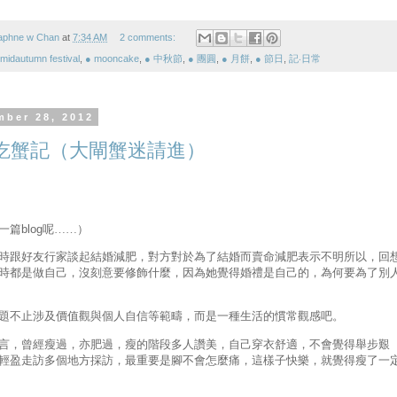
aphne w Chan
at
7:34 AM
2 comments:
midautumn festival
,
● mooncake
,
● 中秋節
,
● 團圓
,
● 月餅
,
● 節日
,
記‧日常
mber 28, 2012
吃蟹記（大閘蟹迷請進）
一篇
blog
呢……）
時跟好友行家談起結婚減肥，對方對於為了結婚而賣命減肥表示不明所以，回
時都是做自己，沒刻意要修飾什麼，因為她覺得婚禮是自己的，為何要為了別
題不止涉及價值觀與個人自信等範疇，而是一種生活的慣常觀感吧。
言，曾經瘦過，亦肥過，瘦的階段多人讚美，自己穿衣舒適，不會覺得舉步艱
輕盈走訪多個地方採訪，最重要是腳不會怎麼痛，這樣子快樂，就覺得瘦了一