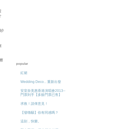
當
才
紗
啊
擦
popular
紅裙
Wedding Deco... 重新出發
安室奈美惠香港演唱會2013--
，
門票到手【多餘門票已售】
求救！請俾意見！
【發嚕騷】你有同感嗎？
這刻，快樂。