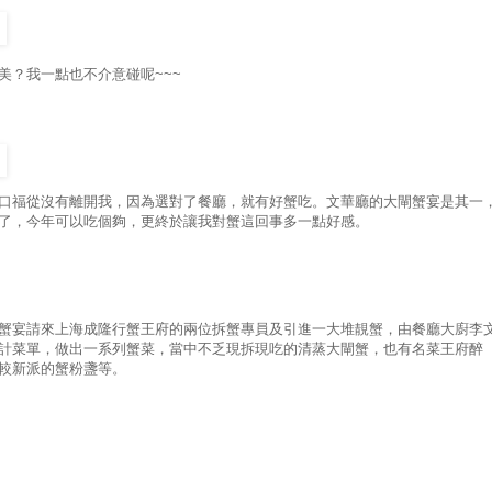
美？我一點也不介意碰呢~~~
口福從沒有離開我，因為選對了餐廳，就有好蟹吃。文華廳的大閘蟹宴是其一
了，今年可以吃個夠，更終於讓我對蟹這回事多一點好感。
蟹宴請來上海成隆行蟹王府的兩位拆蟹專員及引進一大堆靚蟹，由餐廳大廚李
計菜單，做出一系列蟹菜，當中不乏現拆現吃的清蒸大閘蟹，也有名菜王府醉
較新派的蟹粉盞等。