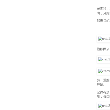
老實說，
肉，分好
那專員的
抱歉因店
另一重點
醉蟹。
記得有次
甜，每口