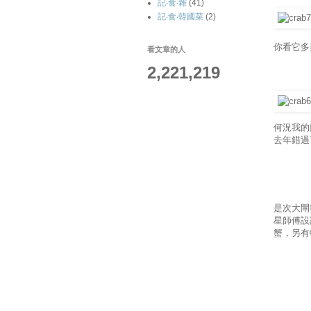
記‧食‧雜
(41)
記‧食‧韓國菜
(2)
你看它多
看文章的人
2,221,219
何況我的
去年錯過
是次大閘
星師傅設
蟹，另有