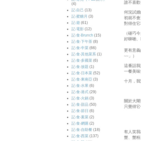
誰不喜歡
(4)
記‧自己
(13)
何況試婚
記‧蜜糖月
(3)
初就不會
記‧遊
(61)
對得住它
記‧電影
(12)
（碰巧今
記‧食‧Brunch
(15)
好睇啲、
記‧食‧下午茶
(8)
記‧食‧中菜
(66)
更有意義
記‧食‧其他菜系
(1)
~~」）
記‧食‧多國菜
(6)
這番話我
記‧食‧放題
(1)
一餐美味
記‧食‧日本菜
(52)
記‧食‧東南亞
(3)
十月，我
記‧食‧水果
(6)
記‧食‧港式
(29)
記‧食‧火鍋
(3)
關於大閘
記‧食‧甜品
(50)
只覺得它
記‧食‧節日
(6)
記‧食‧素菜
(2)
記‧食‧網購
(2)
記‧食‧自助餐
(18)
有人笑我
記‧食‧西菜
(137)
蟹、蟹粉