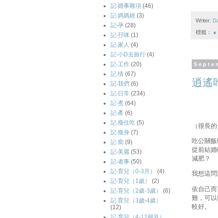
記‧婚事雜項
(46)
記‧媽媽經
(3)
Writer:
D
記‧孕
(28)
標籤：
● 
記‧孖咪
(1)
記‧家人
(4)
記‧小D去旅行
(4)
記‧工作
(20)
Septe
記‧情
(67)
逍遙
記‧我們
(6)
記‧日常
(234)
記‧煮
(64)
記‧產
(6)
記‧瘦住吃
(5)
（很長的
記‧瘦身
(7)
吃公關飯
記‧窩
(9)
從前結婚
記‧美麗
(53)
減肥？
記‧者事
(50)
記‧育兒（0-3月）
(4)
我想這問
記‧育兒（1歲）
(2)
依自己而
記‧育兒（2歲-3歲）
(6)
難，可以
記‧育兒（3歲-4歲）
較好。
(12)
記‧育兒（4-12個月）