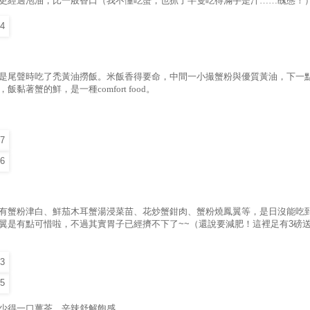
更經過泡油，比一般香口（我不懂吃蟹，也抓了半隻吃得滿手是汁……醜態！
是尾聲時吃了禿黃油撈飯。米飯香得要命，中間一小撮蟹粉與優質黃油，下一
飯黏著蟹的鮮，是一種comfort food。
有蟹粉津白、鮮茄木耳蟹湯浸菜苗、花炒蟹鉗肉、蟹粉燒鳳翼等，是日沒能吃
翼是有點可惜啦，不過其實胃子已經擠不下了
~~
（還說要減肥！這裡足有
3
磅
少得一口薑茶，辛辣舒解飽感。