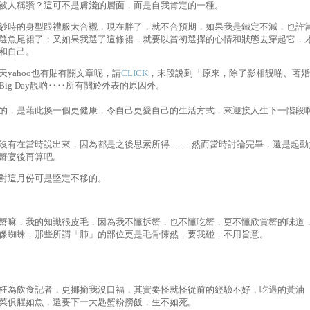
被人稱讚？這可不是膚淺的層面，而是自我肯定的一種。
紗時的身型跟禮服太合襯，現在胖了，就不合預期，如果我是鐵定不減，也許
選魚尾裙了；又如果我選了這條裙，就要以當初選擇的心情和狀態去穿起它，
和自己。
天yahoo也有貼有關文章呢，請
CLICK
，末段說到「原來，除了影相靚啲、著婚
Big Day靚啲‥‥所有關於外表的原因外。
的，是藉此換一個更健康，令自己更愛自己的生活方式，來迎接人生下一階段
沒有在當時說出來，因為都是之後思索所得....... 然而當時討論完畢，還是起動
蟹宴後再算吧。
對這月份可是堅定不移的。
蟹嘛，我的知識很皮毛，因為我不懂拆蟹，也不懂吃蟹，更不懂欣賞蟹的味道
像蜘蛛，那些所謂「肺」的部位更是毛骨悚然，要我碰，不用旨意。
枉為飲食記者，更挪揄我沒口福，其實要怪就怪從前的經驗不好，吃過的黃油
菜俱腥如魚，還要下一大匙蟹粉撈飯，生不如死。