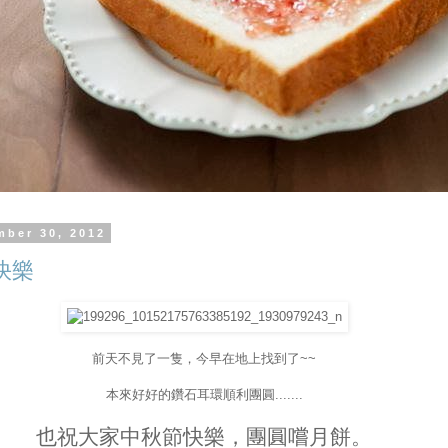
mber 30, 2012
快樂
前天不見了一隻，今早在地上找到了~~
本來好好的鑽石耳環順利團圓.......
也祝大家中秋節快樂，團圓嚐月餅。