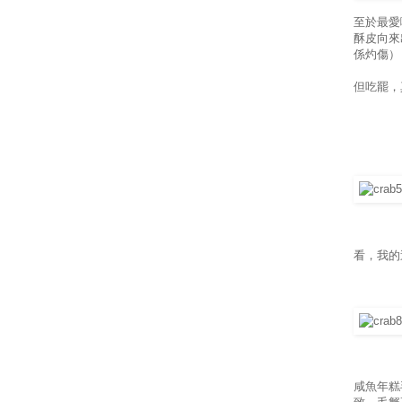
至於最愛
酥皮向來
係灼傷）
但吃罷，
看，我的
咸魚年糕