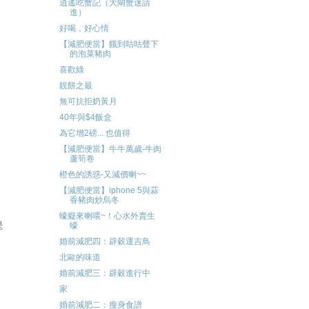
逍遙吃蟹記（大閘蟹迷請
進）
好喝，好心情
【減肥便當】餓到咕咕聲下
的泡菜豬肉
喜歡綠
靚餅之最
無可抗拒奶黃月
40年與$4飯盒
為它增2磅... 也值得
【減肥便當】牛牛萬歲-牛肉
蘆筍卷
橙色的誘惑-又減價喇~~
【減肥便當】iphone 5與蒜
香豬肉炒烏冬
蠔癡來喇喂~！心水外賣生
是
蠔
婚前減肥四：辟穀運吉鳥
北歐的味道
婚前減肥三：辟穀進行中
家
婚前減肥二：瘦身食譜