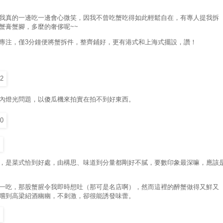
我真的一邊吃一邊會心微笑，因我不曾吃蟹吃得如此輕鬆自在，有專人提我拆
蟹膏蟹腳，多麼的奢侈呢
~~
專注，僅
3
分鐘便將蟹拆件，整齊鋪好，更有港式和上海式擺設，讚！
內燈光問題，以傻瓜機來拍實在拍不到好東西。
，是菜式恰到好處，由構思、味道到分量都剛好不膩，要數印象最深嘛，應該
一吃，那股蟹腥令我即時想吐（那可是名店啊），然而這裡的醉蟹做得又鮮又
嚐到高梁紹酒幽幽，不刺激，卻很能誘發味蕾。