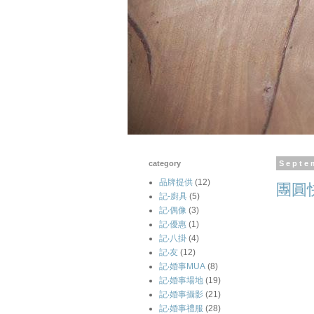
category
Septe
品牌提供
(12)
團圓
記-廚具
(5)
記‧偶像
(3)
記‧優惠
(1)
記‧八掛
(4)
記‧友
(12)
記‧婚事MUA
(8)
記‧婚事場地
(19)
記‧婚事攝影
(21)
記‧婚事禮服
(28)