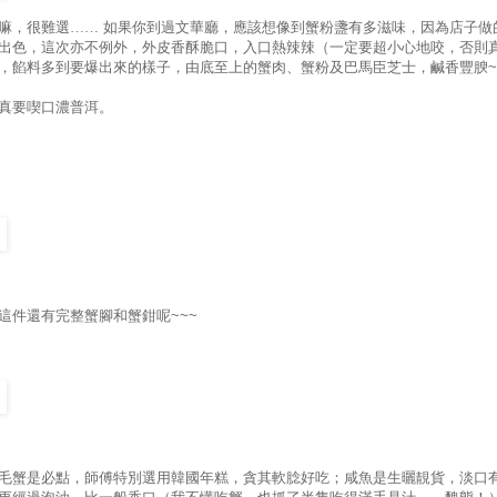
嘛，很難選……
如果你到過文華廳，應該想像到蟹粉盞有多滋味，因為店子做
出色，這次亦不例外，外皮香酥脆口，入口熱辣辣（一定要超小心地咬，否則
，餡料多到要爆出來的樣子，由底至上的蟹肉、蟹粉及巴馬臣芝士，鹹香豐腴
~
真要喫口濃普洱。
這件還有完整蟹腳和蟹鉗呢
~~~
毛蟹是必點，師傅特別選用韓國年糕，貪其軟腍好吃；咸魚是生曬靚貨，淡口