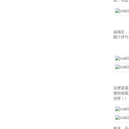
致，毛蟹
論滿足，
醋汁拌勻，
這蟹宴還
蟹粉燒鳳
你呀！）
飯末，不