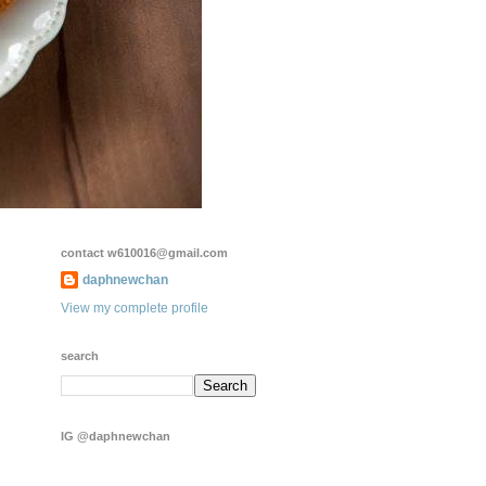
contact w610016@gmail.com
daphnewchan
View my complete profile
search
IG @daphnewchan