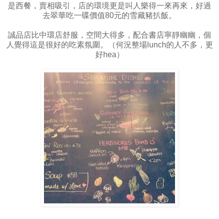
是西餐，賣相吸引，店的環境更是叫人樂得一來再來，好過
去翠華吃一碟價值80元的雪藏豬扒飯。
誠品店比中環店舒服，空間大得多，配合書店寧靜幽幽，個
人覺得這是很好的吃素氛圍。（何況整場lunch的人不多，更
好hea）