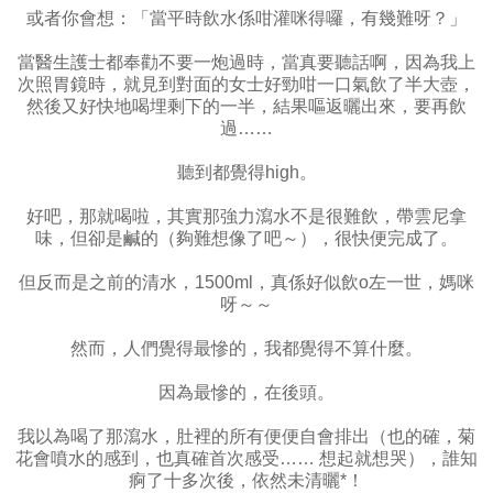
或者你會想：「當平時飲水係咁灌咪得囉，有幾難呀？」
當醫生護士都奉勸不要一炮過時，當真要聽話啊，因為我上
次照胃鏡時，就見到對面的女士好勁咁一口氣飲了半大壺，
然後又好快地喝埋剩下的一半，結果嘔返曬出來，要再飲
過……
聽到都覺得high。
好吧，那就喝啦，其實那強力瀉水不是很難飲，帶雲尼拿
味，但卻是鹹的（夠難想像了吧～），很快便完成了。
但反而是之前的清水，1500ml，真係好似飲o左一世，媽咪
呀～～
然而，人們覺得最慘的，我都覺得不算什麼。
因為最慘的，在後頭。
我以為喝了那瀉水，肚裡的所有便便自會排出（也的確，菊
花會噴水的感到，也真確首次感受…… 想起就想哭），誰知
痾了十多次後，依然未清曬*！