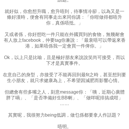
就好似，你愈想升職，愈升唔到，待事情冷卻，以為又是一
條好漢時，便會有同事走出來同你講：「你咁做得都唔升
你，真係唔抵。」
又或者係，你好想吃一件只能在外國買到的食物，無幾耐會
有人放上facebook，仲要tag你兼說：「最衰唔可以帶返來香
港，如果唔係我一定會買一件俾你。」
Ok，以上只是比喻，且是極好朋友來說說笑尚可接受，而以
下才是真實事件。
在意自己的身型，亦接受了不能再回到最fit之時，甚至想到要
生小朋友，就只求健康為上，不希望因減肥而影響心情。
但總會有些多嘴之人，刻意message你：「咦，近期心廣體
胖了喎」、「是否準備好生BB喇」、「做咩呢排搞成咁」
……
其實呢，我很努力being低調，做乜係都要拿人作話題？
唔明。