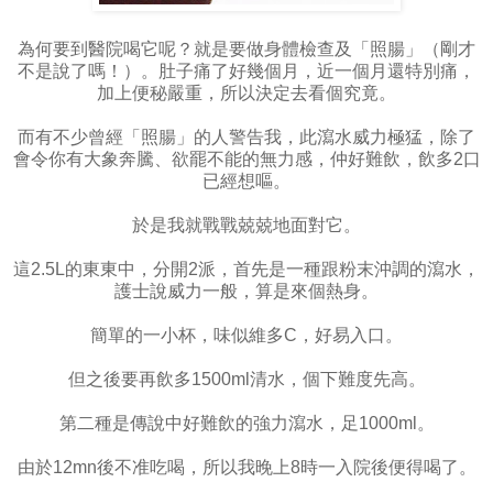
為何要到醫院喝它呢？就是要做身體檢查及「照腸」（剛才
不是說了嗎！）。肚子痛了好幾個月，近一個月還特別痛，
加上便秘嚴重，所以決定去看個究竟。
而有不少曾經「照腸」的人警告我，此瀉水威力極猛，除了
會令你有大象奔騰、欲罷不能的無力感，仲好難飲，飲多2口
已經想嘔。
於是我就戰戰兢兢地面對它。
這2.5L的東東中，分開2派，首先是一種跟粉末沖調的瀉水，
護士說威力一般，算是來個熱身。
簡單的一小杯，味似維多C，好易入口。
但之後要再飲多1500ml清水，個下難度先高。
第二種是傳說中好難飲的強力瀉水，足1000ml。
由於12mn後不准吃喝，所以我晚上8時一入院後便得喝了。