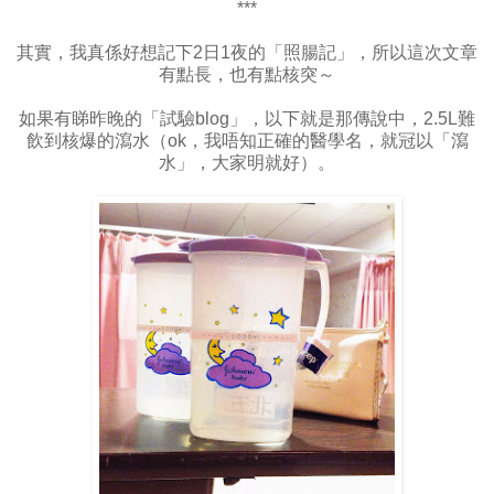
***
其實，我真係好想記下2日1夜的「照腸記」，所以這次文章
有點長，也有點核突～
如果有睇昨晚的「試驗blog」，以下就是那傳說中，2.5L難
飲到核爆的瀉水（ok，我唔知正確的醫學名，就冠以「瀉
水」，大家明就好）。