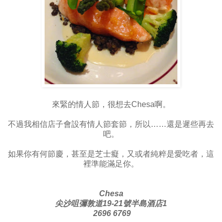
來緊的情人節，很想去Chesa啊。
不過我相信店子會設有情人節套節，所以……還是遲些再去
吧。
如果你有何節慶，甚至是芝士癡，又或者純粹是愛吃者，這
裡準能滿足你。
Chesa
尖沙咀彌敦道19-21號半島酒店1
2696 6769