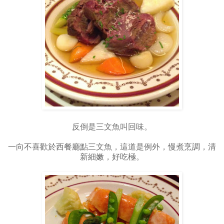
反倒是三文魚叫回味。
一向不喜歡於西餐廳點三文魚，這道是例外，慢煮烹調，清
新細嫩，好吃極。