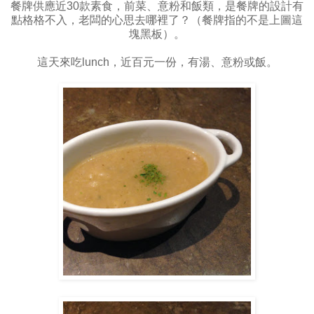
餐牌供應近30款素食，前菜、意粉和飯類，是餐牌的設計有
點格格不入，老闆的心思去哪裡了？（餐牌指的不是上圖這
塊黑板）。
這天來吃lunch，近百元一份，有湯、意粉或飯。