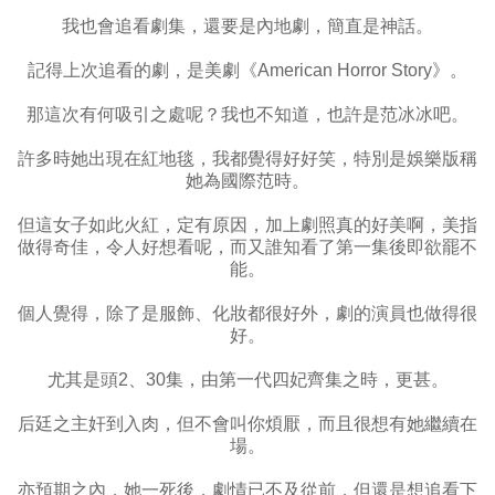
我也會追看劇集，還要是內地劇，簡直是神話。
記得上次追看的劇，是美劇《American Horror Story》。
那這次有何吸引之處呢？我也不知道，也許是范冰冰吧。
許多時她出現在紅地毯，我都覺得好好笑，特別是娛樂版稱
她為國際范時。
但這女子如此火紅，定有原因，加上劇照真的好美啊，美指
做得奇佳，令人好想看呢，而又誰知看了第一集後即欲罷不
能。
個人覺得，除了是服飾、化妝都很好外，劇的演員也做得很
好。
尤其是頭2、30集，由第一代四妃齊集之時，更甚。
后廷之主奸到入肉，但不會叫你煩厭，而且很想有她繼續在
場。
亦預期之內，她一死後，劇情已不及從前，但還是想追看下