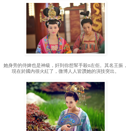
她身旁的侍婢也是神級，奸到你想幫手殺o左佢。其名王振，
現在於國內很火紅了，微博人人皆讚她的演技突出。