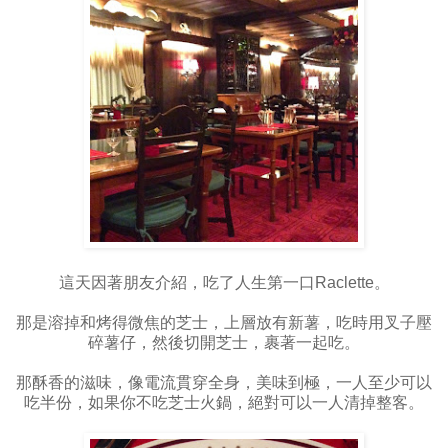
這天因著朋友介紹，吃了人生第一口Raclette。
那是溶掉和烤得微焦的芝士，上層放有新薯，吃時用叉子壓
碎薯仔，然後切開芝士，裹著一起吃。
那酥香的滋味，像電流貫穿全身，美味到極，一人至少可以
吃半份，如果你不吃芝士火鍋，絕對可以一人清掉整客。