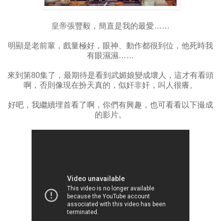
皇帝張豐毅，簡直是我的最愛……
明顯是老前輩，戲量極好，眼神、動作都很到位，他死時我
有眼濕濕……
來到第80集了，最期待是看到武媚娘變成壞人，這才有看頭
啊，否則像現在扮天真的，似奸非奸，叫人很癢。
好吧，我繼續埋首看了啊，你們有興趣，也可看看以下撮成
的影片。