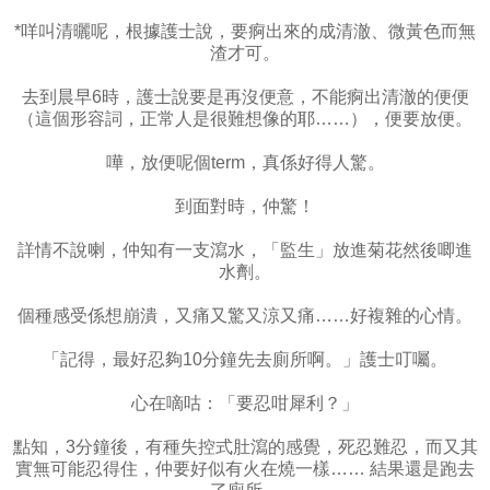
*咩叫清曬呢，根據護士說，要痾出來的成清澈、微黃色而無
渣才可。
去到晨早6時，護士說要是再沒便意，不能痾出清澈的便便
（這個形容詞，正常人是很難想像的耶……），便要放便。
嘩，放便呢個term，真係好得人驚。
到面對時，仲驚！
詳情不說喇，仲知有一支瀉水，「監生」放進菊花然後唧進
水劑。
個種感受係想崩潰，又痛又驚又涼又痛……好複雜的心情。
「記得，最好忍夠10分鐘先去廁所啊。」護士叮囑。
心在嘀咕：「要忍咁犀利？」
點知，3分鐘後，有種失控式肚瀉的感覺，死忍難忍，而又其
實無可能忍得住，仲要好似有火在燒一樣…… 結果還是跑去