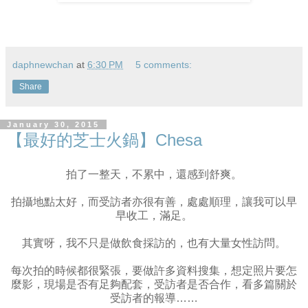
daphnewchan
at
6:30 PM
5 comments:
Share
January 30, 2015
【最好的芝士火鍋】Chesa
拍了一整天，不累中，還感到舒爽。
拍攝地點太好，而受訪者亦很有善，處處順理，讓我可以早
早收工，滿足。
其實呀，我不只是做飲食採訪的，也有大量女性訪問。
每次拍的時候都很緊張，要做許多資料搜集，想定照片要怎
麼影，現場是否有足夠配套，受訪者是否合作，看多篇關於
受訪者的報導……