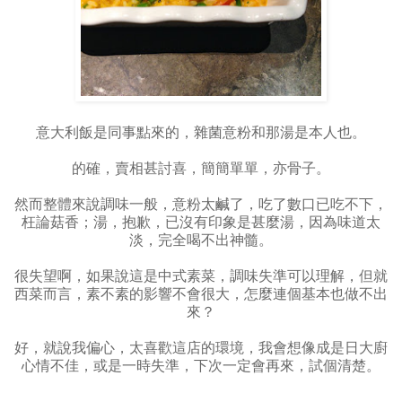
意大利飯是同事點來的，雜菌意粉和那湯是本人也。
的確，賣相甚討喜，簡簡單單，亦骨子。
然而整體來說調味一般，意粉太鹹了，吃了數口已吃不下，
枉論菇香；湯，抱歉，已沒有印象是甚麼湯，因為味道太
淡，完全喝不出神髓。
很失望啊，如果說這是中式素菜，調味失準可以理解，但就
西菜而言，素不素的影響不會很大，怎麼連個基本也做不出
來？
好，就說我偏心，太喜歡這店的環境，我會想像成是日大廚
心情不佳，或是一時失準，下次一定會再來，試個清楚。