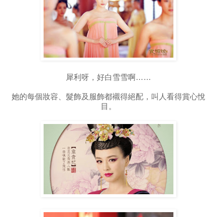
犀利呀，好白雪雪啊……
她的每個妝容、髮飾及服飾都襯得絕配，叫人看得賞心悅
目。