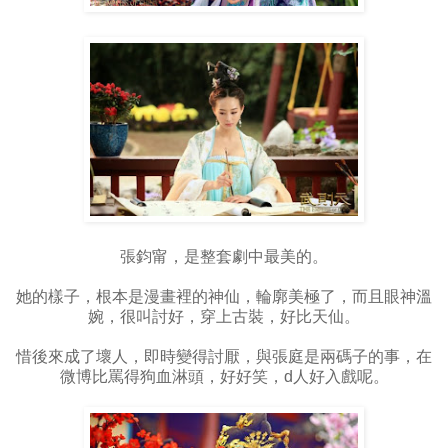
張鈞甯，是整套劇中最美的。
她的樣子，根本是漫畫裡的神仙，輪廓美極了，而且眼神溫
婉，很叫討好，穿上古裝，好比天仙。
惜後來成了壞人，即時變得討厭，與張庭是兩碼子的事，在
微博比罵得狗血淋頭，好好笑，d人好入戲呢。