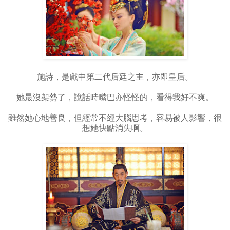
施詩，是戲中第二代后廷之主，亦即皇后。
她最沒架勢了，說話時嘴巴亦怪怪的，看得我好不爽。
雖然她心地善良，但經常不經大腦思考，容易被人影響，很
想她快點消失啊。