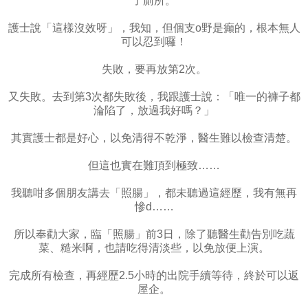
了廁所。
護士說「這樣沒效呀」，我知，但個支o野是癲的，根本無人
可以忍到囉！
失敗，要再放第2次。
又失敗。去到第3次都失敗後，我跟護士說：「唯一的褲子都
淪陷了，放過我好嗎？」
其實護士都是好心，以免清得不乾淨，醫生難以檢查清楚。
但這也實在難頂到極致……
我聽咁多個朋友講去「照腸」，都未聽過這經歷，我有無再
慘d……
所以奉勸大家，臨「照腸」前3日，除了聽醫生勸告別吃蔬
菜、糙米啊，也請吃得清淡些，以免放便上演。
完成所有檢查，再經歷2.5小時的出院手續等待，終於可以返
屋企。