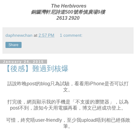
The Herbivores
銅鑼灣軒尼詩道500號希慎廣場9樓
2613 2920
daphnewchan
at
2:57 PM
1 comment:
Share
January 24, 2015
【後感】難過到核爆
話說昨晚post的blog只為試驗，看看用iPhone是否可以打
文。
打完後，網頁顯示我的手機是「不支援的瀏覽器」，以為
post不到，誰知今天用電腦再看，博文已經成功登上。
可惜，終究唔user-friendly，至少我upload唔到相已經係敗
筆。