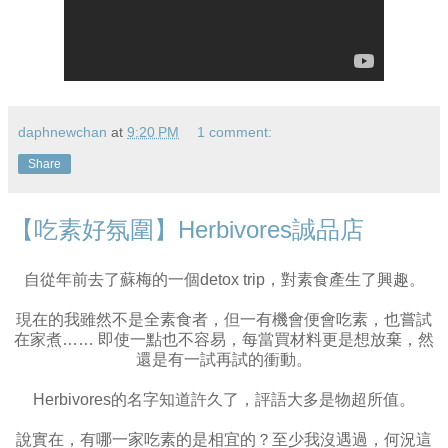
daphnewchan
at
9:20 PM
1 comment:
Share
【吃素好氛圍】Herbivores誠品店
自從年前去了蘇梅的一個detox trip，對素食產生了興趣。
現在的我雖然不是全素食者，但一有機會便會吃素，也嘗試
在家煮…… 即使一點也不容易，每當買材料更是想放棄，然
還是有一試再試的衝動。
Herbivores的名字知道許久了，評語大多是物超所值。
說實在，有哪一家吃素的是相宜的？至少我沒遇過，何況這