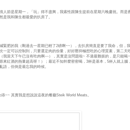
情人節是星期一，「玩」得不盡興，我索性跟陳生提前在星期六晚慶祝。而是
然是我和陳生都最愛的扒房了。
減緊肥的我（剛過去一星期已輕了
2
磅啊
~~
），去扒房簡直是要了我命，但，
次一定可以控制到，只要選定肉的份量，好好壓抑極想吃的心理質素，第二天
（我當天下午已沒有吃肉啊~~），其實是沒問題啦
~
不過最難捱的，是只能喝
原來紅酒的熱量超高呀！）；最近不知幹麼密密喝，
3
杯是基本，
5
杯人就上腦
亂語，但倒是最忘我的時候。
o
添
~~
其實我是想說說這夜的餐廳
Steik World Meats
。