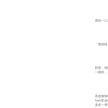
再吃一口
「無肉味
對呀，明
一路吃，
其他食物
ham
零油
多此一舉