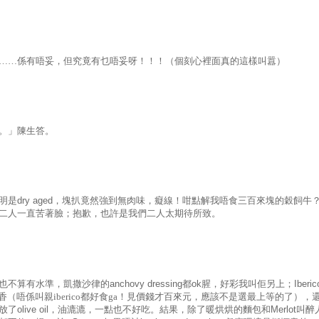
……係有唔妥，但究竟有乜唔妥呀！！！（個刻心裡面真的這樣叫囂）
。」陳生答。
明是
dry aged
，塊扒竟然強到無肉味，癡線！咁點解我唔食三百來塊的穀飼牛
二人一直苦著臉；抱歉，也許是我們二人太期待所致。
也不算有水準，凱撒沙律的
anchovy dressing
都
ok
腥，好彩我叫佢另上；
Iberic
香（唔係叫親iberico都好食ga！見價錢才百來元，應該不是選最上等的了），
放了
olive oil
，油漉漉，一點也不好吃。結果，除了暖烘烘的麵包和
Merlot
叫醉