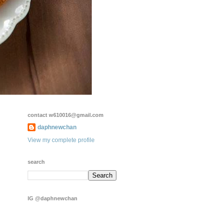
contact w610016@gmail.com
daphnewchan
View my complete profile
search
IG @daphnewchan