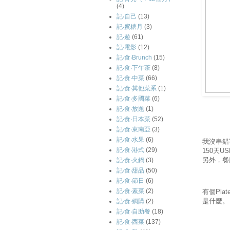
(4)
記‧自己
(13)
記‧蜜糖月
(3)
記‧遊
(61)
記‧電影
(12)
記‧食‧Brunch
(15)
記‧食‧下午茶
(8)
記‧食‧中菜
(66)
記‧食‧其他菜系
(1)
記‧食‧多國菜
(6)
記‧食‧放題
(1)
記‧食‧日本菜
(52)
記‧食‧東南亞
(3)
記‧食‧水果
(6)
我沒串錯
記‧食‧港式
(29)
150
天
US
另外，餐
記‧食‧火鍋
(3)
記‧食‧甜品
(50)
記‧食‧節日
(6)
記‧食‧素菜
(2)
有個Pl
是什麼。
記‧食‧網購
(2)
記‧食‧自助餐
(18)
記‧食‧西菜
(137)