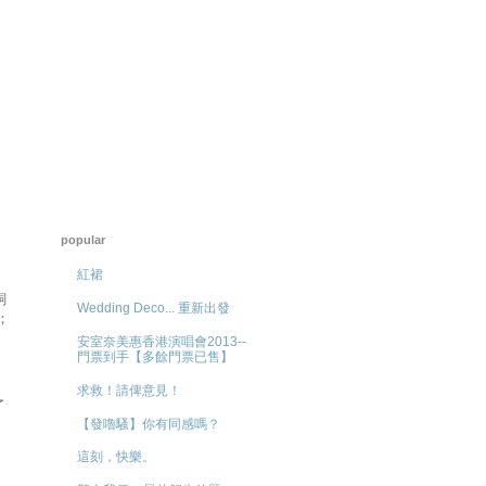
popular
紅裙
飼
Wedding Deco... 重新出發
；
安室奈美惠香港演唱會2013--
門票到手【多餘門票已售】
求救！請俾意見！
了
【發嚕騷】你有同感嗎？
這刻，快樂。