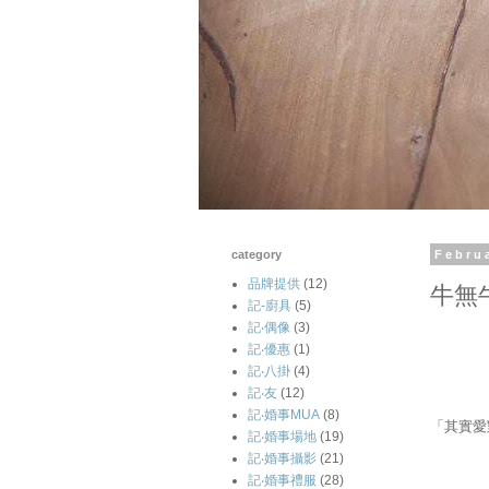
category
Febru
品牌提供
(12)
牛無
記-廚具
(5)
記‧偶像
(3)
記‧優惠
(1)
記‧八掛
(4)
記‧友
(12)
記‧婚事MUA
(8)
「其實愛
記‧婚事場地
(19)
記‧婚事攝影
(21)
記‧婚事禮服
(28)