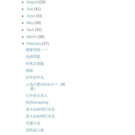
►
August
(29)
►
July
(41)
►
June
(33)
►
May
(39)
►
April
(32)
►
March
(38)
▼
February
(37)
婚宴場地：一
魚的問題
旺角叉燒飯
婚後
好牛的牛丸
人為什麼check-in？（轉
載）
心中的大美人
吃與shopping
黃大仙有間打冷店
黃大仙有間打冷店
可愛小克
庶民紙上燒