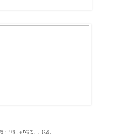
眉；「喂，有
D
唔妥。」我說。