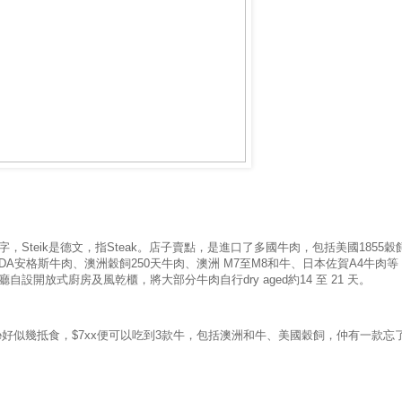
字，
Steik
是德文，指
Steak
。店子賣點，是進口了多國牛肉，包括美國
1855
穀
DA
安格斯牛肉、澳洲穀飼
250
天牛肉、澳洲
M7
至
M8
和牛、日本佐賀
A4
牛肉等
廳自設開放式廚房及風乾櫃，將大部分牛肉自行
dry aged
約
14
至
21
天。
ate好似幾抵食，$7xx便可以吃到3款牛，包括澳洲和牛、美國穀飼，仲有一款忘