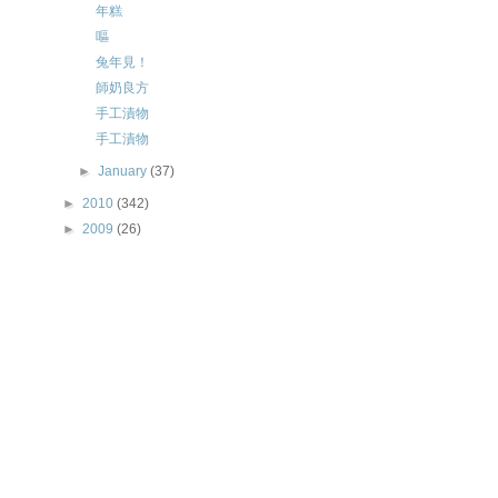
年糕
嘔
兔年見！
師奶良方
手工漬物
手工漬物
►
January
(37)
►
2010
(342)
►
2009
(26)