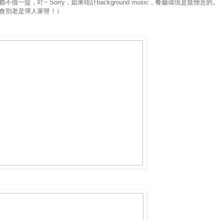
都不值一提，吖
~ Sorry
，如果唔計
background music
，餐廳環境是挺愜意的。
會別老是彈人家呀！）