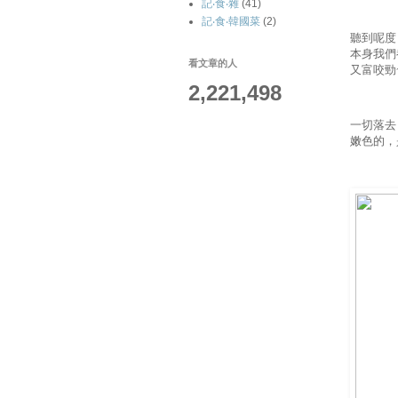
記‧食‧雜
(41)
記‧食‧韓國菜
(2)
聽到呢度
本身我們
看文章的人
又富咬勁
2,221,498
一切落去
嫩色的，