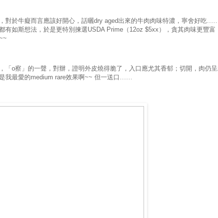
，對於牛癡而言應該好開心，話曬
dry aged
出來的牛肉肉味特濃，寧舍好吃…
都有如斯想法，於是更特別揀選
USDA Prime
（
12oz $5xx
），貪其肉味更豐富
~~
，「
o
察」的一聲，對辦，證明外皮燒得脆了，入口應尤其香郁；切開，肉仍呈
是我最愛的
medium rare
效果啊
~~
但一送口……