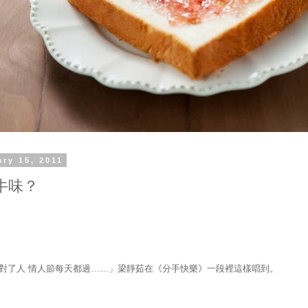
ary 15, 2011
牛味？
對了人
情人節每天都過……」梁靜茹在《分手快樂》一段裡這樣唱到。