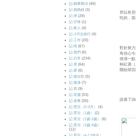
記‧婚事雜項
(46)
記‧媽媽經
(3)
所以有見
記‧孕
(28)
吃的，當
記‧孖咪
(1)
記‧家人
(4)
記‧小D去旅行
(4)
記‧工作
(20)
記‧情
(67)
對於努力
記‧我們
(6)
有信心今
記‧日常
(234)
得清一點
杯紅酒（
記‧煮
(64)
開始胡言
記‧產
(6)
記‧瘦住吃
(5)
記‧瘦身
(7)
記‧窩
(9)
記‧美麗
(53)
說過了頭
記‧者事
(50)
記‧育兒（0-3月）
(4)
記‧育兒（1歲）
(2)
記‧育兒（2歲-3歲）
(6)
記‧育兒（3歲-4歲）
(12)
記‧育兒（4-12個月）