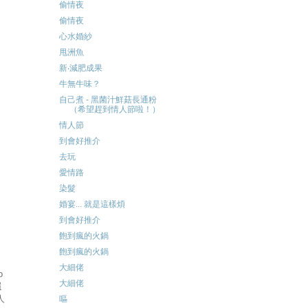
偷情夜
偷情夜
心水婚紗
甩洲魚
新‧減肥成果
牛無牛味？
自己煮 - 黑菌汁鮮菇長通粉
（希望趕到情人節啦！）
情人節
到會好推介
去玩
愛情路
染髮
？
婚宴... 就是這樣煩
到會好推介
飽到瘋的火鍋
飽到瘋的火鍋
大細佬
o
大細佬
還
人
嘔