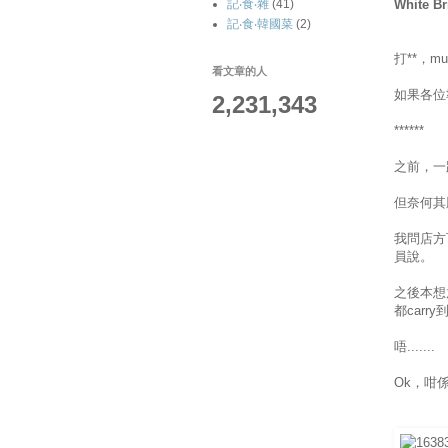
White Br
記‧食‧雜
(41)
記‧食‧韓國菜
(2)
打**，
看文章的人
如果各位
2,231,343
******
之前，一路
但奈何其
我問店方
員說。
之後本想
都car
唔.......
Ok，咁