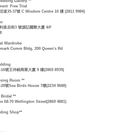
dding Gallery **
ent Free Trial
5-37號 C Wisdom Centre 10 樓 (2811 9984)
en
利皇后街3 號源記國際大廈 4/F
8
al Wardrobe
chmark Comm Bldg, 200 Queen's Rd
edding
16號王仲銘商業大廈 9 樓(2869 8939)
ssing Room **
8號Sea Birds House 7樓(2234 9688)
 Bridal **
us 68-70 Wellington Street(2869 4881)
ding Shop**