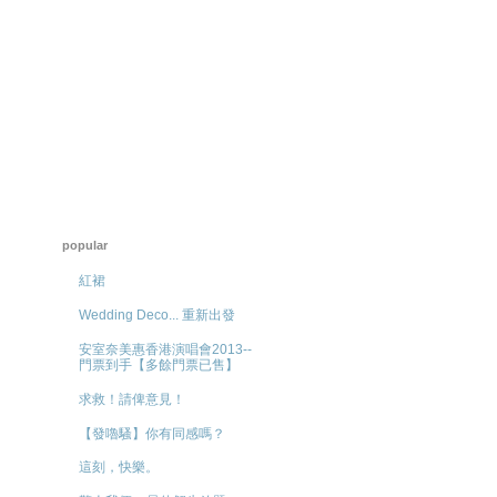
popular
紅裙
Wedding Deco... 重新出發
安室奈美惠香港演唱會2013--
門票到手【多餘門票已售】
求救！請俾意見！
【發嚕騷】你有同感嗎？
這刻，快樂。