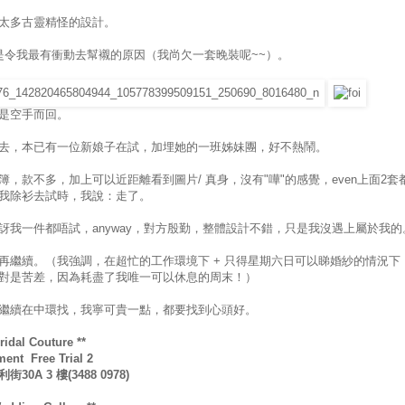
太多古靈精怪的設計。
是令我最有衝動去幫襯的原因（我尚欠一套晚裝呢~~）。
是空手而回。
去，本已有一位新娘子在試，加埋她的一班姊妹團，好不熱鬧。
簿，款不多，加上可以近距離看到圖片/ 真身，沒有"嘩"的感覺，even上面2套
我除衫去試時，我說：走了。
訝我一件都唔試，anyway，對方殷勤，整體設計不錯，只是我沒遇上屬於我的
再繼續。（我強調，在超忙的工作環境下 + 只得星期六日可以睇婚紗的情況下
對是苦差，因為耗盡了我唯一可以休息的周末！）
繼續在中環找，我寧可貴一點，都要找到心頭好。
ridal Couture **
ent Free Trial 2
30A 3 樓(3488 0978)