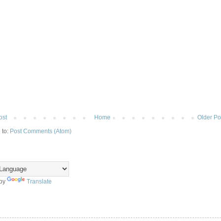
ost
Home
Older Po
 to:
Post Comments (Atom)
 by
Translate