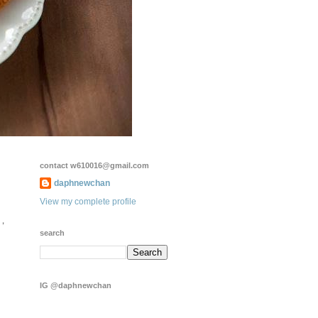
contact w610016@gmail.com
daphnewchan
View my complete profile
，
search
IG @daphnewchan