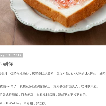
ary 19, 2012
不到你
9個月，係時候搵婚紗，感覺像回到最初，又從不斷click人家的blog開始，好悶
et比從前set高了，我想花多點點在婚紗上，始終要面對面見人，唔可以太差。
的款式很簡單，而愈簡單，愈易找到漏洞，那就更加要找更好的。
FOI Wedding，單看相，好喜歡。