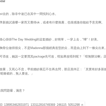
idal
must去的，除非中途已在其中一間找到心水。
準新娘試過哪一家而又覺得ok，或者有什麼推薦，也很感激你能給予意見啊。
心掛掛The Day Wedding的這套婚紗，好簡單，一穿上去，"嘩"！好美。
胸骨位做得很尖，不是Madonna那個經典造型的尖，而是由上到下一條尖出來
可否改，她說一定要買其package先可改，咁如果改唔到呢？「咁無辦法喇」
放棄，又死心不息，早前婚紗展忍不住再去問，那店員仲正：「其實有好多新
ry到呢條裙的，無人要改。」
係我問題囉，滿意？