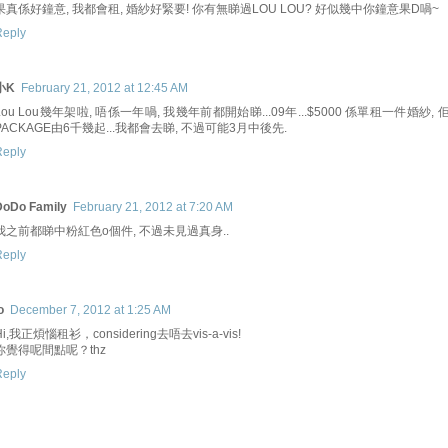
果真係好鐘意, 我都會租, 婚紗好緊要! 你有無睇過LOU LOU? 好似幾中你鐘意果D喎~
Reply
小K
February 21, 2012 at 12:45 AM
Lou Lou幾年架啦, 唔係一年喎, 我幾年前都開始睇...09年...$5000 係單租一件婚紗, 
PACKAGE由6千幾起...我都會去睇, 不過可能3月中後先.
Reply
DoDo Family
February 21, 2012 at 7:20 AM
我之前都睇中粉紅色o個件, 不過未見過真身..
Reply
o
December 7, 2012 at 1:25 AM
Hi,我正煩惱租衫，considering去唔去vis-a-vis!
你覺得呢間點呢？thz
Reply