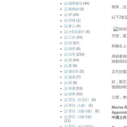
記‧婚事雜項
(46)
簡單，沒
記‧媽媽經
(3)
記‧孕
(28)
以下2套
記‧孖咪
(1)
記‧家人
(4)
記‧小D去旅行
(4)
可惜，還
記‧工作
(20)
記‧情
(67)
和陳生上
記‧我們
(6)
記‧日常
(234)
再細看相
記‧煮
(64)
推動唔到
記‧產
(6)
店方好驚
記‧瘦住吃
(5)
記‧瘦身
(7)
好，那又
記‧窩
(9)
搵婚紗絕
記‧美麗
(53)
記‧者事
(50)
之後，會
記‧育兒（0-3月）
(4)
記‧育兒（1歲）
(2)
Mariee B
記‧育兒（2歲-3歲）
(6)
Appointm
記‧育兒（3歲-4歲）
中環士丹利街
(12)
記‧育兒（4-12個月）