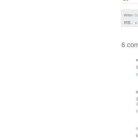
Writer:
D
標籤：
●
6 co