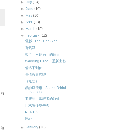
►
July
(13)
►
June
(10)
►
May
(10)
►
April
(13)
►
March
(15)
▼
February
(12)
電影─The Blind Side
有氣酒
說了「不結婚」的這天
Wedding Deco... 重新出發
偏遇不到你
舊情與青咖喱
（無題）
婚紗店優惠 - Abana Bridal
Boutique
貴的
那些年... 當記者的時候
日式薯仔燉牛肉
New Role
開心
►
January
(16)
但如