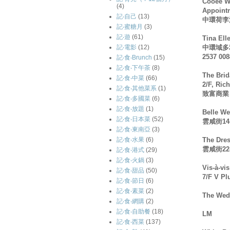
Cooee We
(4)
Appointm
記‧自己
(13)
中環荷李活道3
記‧蜜糖月
(3)
記‧遊
(61)
Tina Ell
中環域多
記‧電影
(12)
2537 008
記‧食‧Brunch
(15)
記‧食‧下午茶
(8)
The Brid
記‧食‧中菜
(66)
2/F, Ri
記‧食‧其他菜系
(1)
致富商業
記‧食‧多國菜
(6)
記‧食‧放題
(1)
Belle W
記‧食‧日本菜
(52)
雲咸街14-
記‧食‧東南亞
(3)
The Dre
記‧食‧水果
(6)
雲咸街22-2
記‧食‧港式
(29)
記‧食‧火鍋
(3)
Vis-à-vis
記‧食‧甜品
(50)
7/F V Pl
記‧食‧節日
(6)
記‧食‧素菜
(2)
The Wed
記‧食‧網購
(2)
記‧食‧自助餐
(18)
LM
記‧食‧西菜
(137)