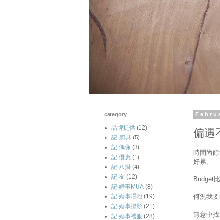
category
Febru
品牌提供
(12)
偏遇
記-廚具
(5)
記‧偶像
(3)
時間尚餘
記‧優惠
(1)
好累。
記‧八掛
(4)
記‧友
(12)
Budg
記‧婚事MUA
(8)
何況我要
記‧婚事場地
(19)
記‧婚事攝影
(21)
無意中找到
記‧婚事禮服
(28)