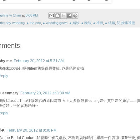
aphne w Chan
at
8:00 PM
 the day wedding
,
● the one
,
● wedding gown
,
● 婚紗
,
● 晚裝
,
● 禮服
,
● 結婚
,
記‧婚事禮服
mments:
why me
February 20, 2012 at 5:31 AM
我都未試婚紗, 呢個item我覺得最難搞, 亦最唔願意搞
Reply
queenmary
February 20, 2012 at 8:30 AM
我搵Classic Tina訂做婚紗的原因是市面上太多款靚但cutting差or質料差的婚紗.......
未必好，平的多數唔好~
Reply
小K
February 20, 2012 at 8:38 PM
Mariee Bridal Couture 我都睇中佢D婚紗, 不過晚裝睇唔中, 單租一件高版..要5千幾, 