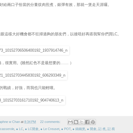
好給兩口子恰當的分量炆肉煎煮，銀彈有效，那就一煲走天涯囉。
不過眼這樣大好機會都不狂掃過夠的朋友們，以後唔好再搭我幫你們買
LC
。
鍋，很實用。(雖然紅色不是最想要的....... ）
的戰績，好強，而我也只能輕嘆。
aphne w Chan
at
8:34 PM
22 comments:
 casserole
,
● LC
,
● LC開倉
,
● Le Creuset
,
● POT
,
● 鑄鐵煲
,
● 開倉
,
記‧煮
,
記‧窩