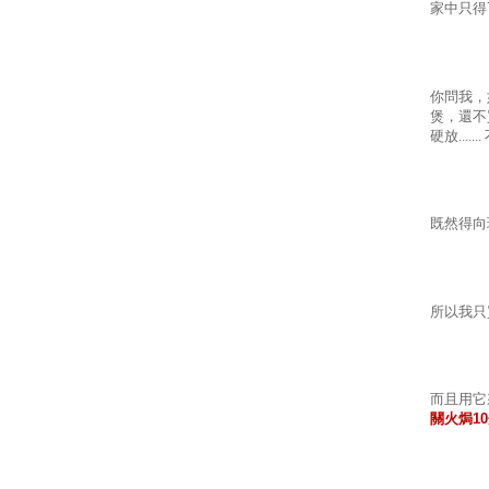
家中只得
你問我，
煲，還不
硬放...
既然得向
所以我只
而且用它
關火焗
10