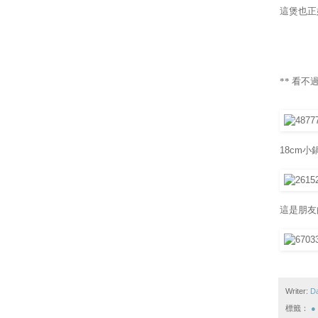
這煲也正
** 看
18cm小
這是朋友
Writer:
D
標籤：
●