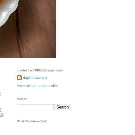
contact w610016@gmail.com
daphnewchan
View my complete profile
想
search
是
中蘊
IG @daphnewchan