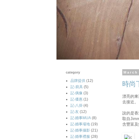
category
March
品牌提供
(12)
時尚
記-廚具
(5)
記‧偶像
(3)
漂亮的東
記‧優惠
(1)
去接近。
記‧八掛
(4)
記‧友
(12)
說的是香
記‧婚事MUA
(8)
取自Jim
含豐富及
記‧婚事場地
(19)
記‧婚事攝影
(21)
記‧婚事禮服
(28)