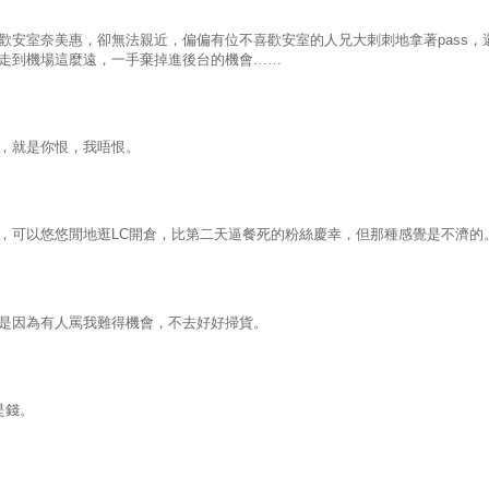
歡安室奈美惠，卻無法親近，偏偏有位不喜歡安室的人兄大刺刺地拿著
pass
，
走到機場這麼遠，一手棄掉進後台的機會……
，就是你恨，我唔恨。
，可以悠悠閒地逛
LC
開倉，比第二天逼餐死的粉絲慶幸，但那種感覺是不濟的
是因為有人罵我難得機會，不去好好掃貨。
是錢。