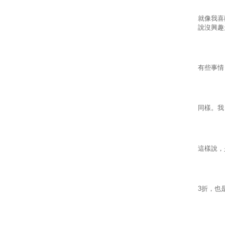
就像我喜
說沒興趣
有些事情
同樣。我
這樣說，
3
折，也