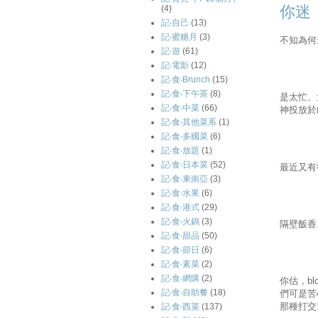
你迷，
(4)
記‧自己
(13)
記‧蜜糖月
(3)
不知為何
記‧遊
(61)
記‧電影
(12)
記‧食‧Brunch
(15)
記‧食‧下午茶
(8)
是太忙、
記‧食‧中菜
(66)
神投放於
記‧食‧其他菜系
(1)
記‧食‧多國菜
(6)
記‧食‧放題
(1)
記‧食‧日本菜
(52)
最近又有
記‧食‧東南亞
(3)
記‧食‧水果
(6)
記‧食‧港式
(29)
記‧食‧火鍋
(3)
隔壁飯香
記‧食‧甜品
(50)
記‧食‧節日
(6)
記‧食‧素菜
(2)
記‧食‧網購
(2)
你估，
bl
記‧食‧自助餐
(18)
們可是苦
那種打交
記‧食‧西菜
(137)