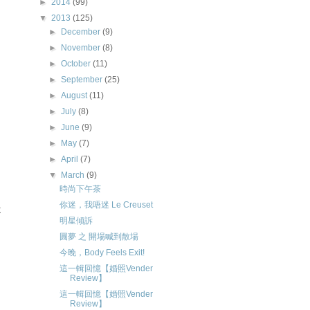
►
2014
(99)
▼
2013
(125)
►
December
(9)
►
November
(8)
►
October
(11)
►
September
(25)
►
August
(11)
►
July
(8)
►
June
(9)
►
May
(7)
►
April
(7)
▼
March
(9)
時尚下午茶
你迷，我唔迷 Le Creuset
不
明星傾訴
圓夢 之 開場喊到散場
今晚，Body Feels Exit!
這一輯回憶【婚照Vender
Review】
這一輯回憶【婚照Vender
Review】