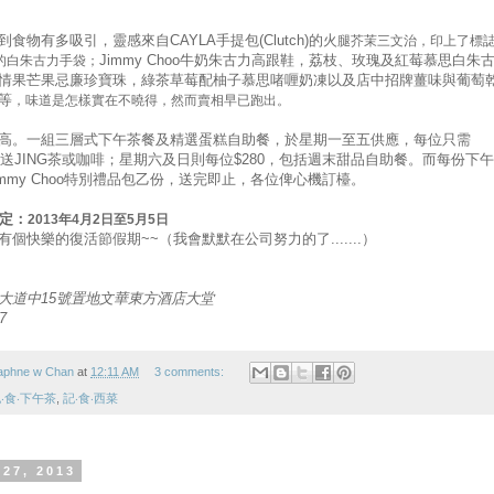
食物有多吸引，靈感來自CAYLA手提包(Clutch)的火
腿芥茉三文治
，印上了標
Jimmy Choo牛奶朱古力高跟鞋，荔枝、玫瑰及紅莓慕思白朱
的
白朱古力手袋；
情果芒果忌廉珍寶珠，綠茶草莓配柚子慕思啫喱奶凍以及店中招牌薑味與葡萄
等
，味道是怎樣實在不曉得，然而賣相早已跑出。
高。一組三層式下午茶餐及精選蛋糕自助餐，於星期一至五供應，每位只需
，附送JING茶或咖啡；星期六及日則每位$280，包括週末甜品自助餐。而每份下
immy Choo特別禮品包乙份，送完即止，各位俾心機訂檯。
限定：
2013年4月2日至5月5日
有個快樂的復活節假期~~（我會默默在公司努力的了.......）
大道中15號置地文華東方酒店大堂
7
aphne w Chan
at
12:11 AM
3 comments:
‧食‧下午茶
,
記‧食‧西菜
 27, 2013