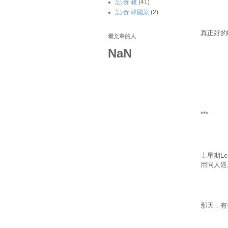
記‧食‧雜
(41)
記‧食‧韓國菜
(2)
真正好的
看文章的人
NaN
***
上星期
Le
用同人逼
那天，有