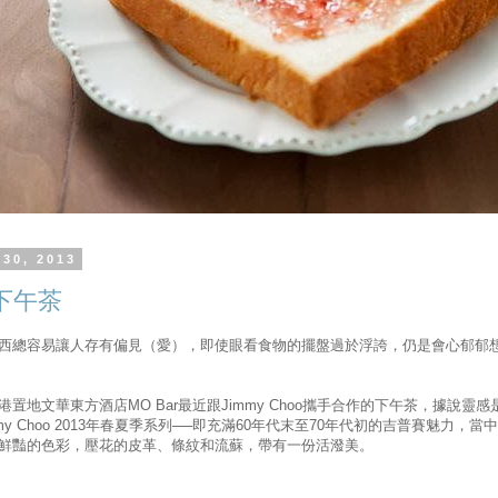
 30, 2013
下午茶
西總容易讓人存有偏見（愛），即使眼看食物的擺盤過於浮誇，仍是會心郁郁
港置地文華東方酒店MO Bar最近跟Jimmy Choo攜手合作的下午茶，據說靈感
my Choo 2013年春夏季系列──即充滿60年代末至70年代初的吉普賽魅力，當
鮮豔的色彩，壓花的皮革、條紋和流蘇，帶有一份活潑美。