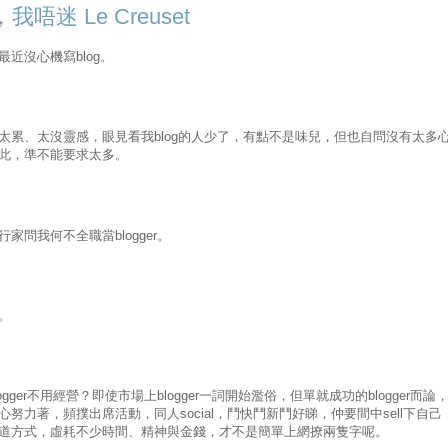
我唔迷 Le Creuset
最近沒心機寫
blog
。
太累、太沒靈感，眼見看我
blog
的人少了，有點不是味兒，但也自問沒有太多
此，準不能要求太多。
行家問我何不全職當
blogger
。
。
ogger
不用經營？即使市場上
blogger
一詞開始濫俗，但單就成功的
blogger
而論
心努力著，頻撲出席活動，同人
social
，鬥快鬥新鬥好睇，仲要間中
sell
下自己
道方式，虛耗不少時間、精神與金錢，才不是簡單上網撩兩隻字呢。