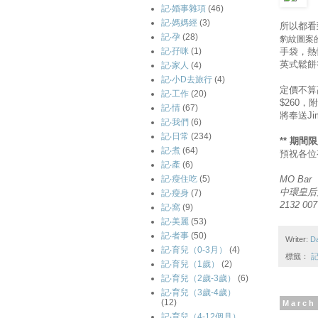
記‧婚事雜項
(46)
記‧媽媽經
(3)
所以都看到
記‧孕
(28)
豹紋圖案
手袋，熱
記‧孖咪
(1)
英式鬆餅
記‧家人
(4)
記‧小D去旅行
(4)
定價不算
記‧工作
(20)
$260
記‧情
(67)
將奉送J
記‧我們
(6)
記‧日常
(234)
** 期間
記‧煮
(64)
預祝各位
記‧產
(6)
MO Bar
記‧瘦住吃
(5)
中環皇后
記‧瘦身
(7)
2132 007
記‧窩
(9)
記‧美麗
(53)
記‧者事
(50)
Writer:
D
記‧育兒（0-3月）
(4)
標籤：
記
記‧育兒（1歲）
(2)
記‧育兒（2歲-3歲）
(6)
記‧育兒（3歲-4歲）
(12)
March
記‧育兒（4-12個月）