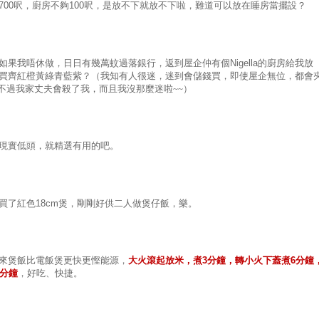
700
呎，廚房不夠
100
呎，是放不下就放不下啦，難道可以放在睡房當擺設？
如果我唔休做，日日有幾萬蚊過落銀行，返到屋企仲有個
Nigella
的廚房給我放
買齊紅橙黃綠青藍紫？（我知有人很迷，迷到會儲錢買，即使屋企無位，都會
.... 不過我家丈夫會殺了我，而且我沒那麼迷啦~~）
現實低頭，就精選有用的吧。
買了紅色
18c
m
煲，剛剛好供二人做煲仔飯，樂。
來煲飯比電飯煲更快更慳能源，
大火滾起放米，煮
3
分鐘，轉小火下蓋煮
6
分鐘
分鐘
，好吃、快捷。