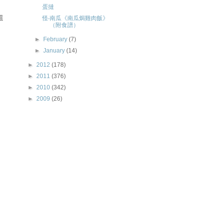
蛋撻
還
怪‧南瓜《南瓜焗雞肉飯》
（附食譜）
►
February
(7)
►
January
(14)
►
2012
(178)
►
2011
(376)
►
2010
(342)
►
2009
(26)
。