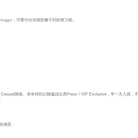
blogger，可要付出你我想像不到的努力呢。
 Creuset
開倉。有幸得到公關邀請出席
Press / VIP Exclusive
，早一天入貨，
。
份感受。