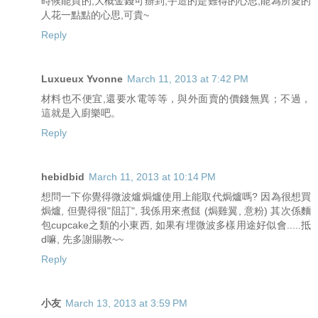
時候能買的,大概金錢可辦到,手造的是難得的心思,能為所愛的
人花一點點的心思,可貴~
Reply
Luxueux Yvonne
March 11, 2013 at 7:42 PM
材料也不便宜,還要水電等等，與外面賣的價錢無異；不過，
這就是入廚樂吧。
Reply
hebidbid
March 11, 2013 at 10:14 PM
想問一下你覺得微波爐焗爐使用上能取代焗爐嗎? 因為很想買
焗爐, 但覺得很"阻訂", 我係用來煮餸 (焗雞翼, 意粉) 其次係麵
包cupcake之類的小東西, 如果有埋微波多樣用途好似會.....抵
d嘛, 先多謝賜教~~
Reply
小友
March 13, 2013 at 3:59 PM