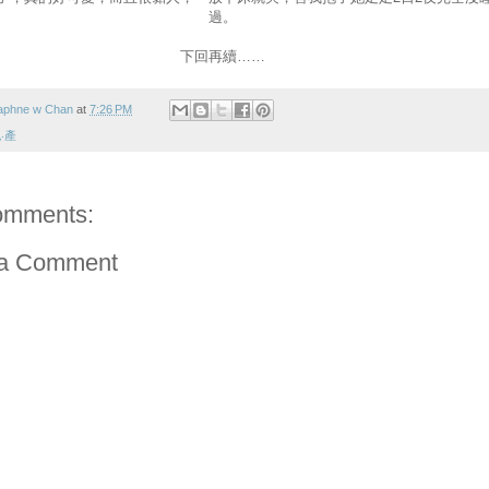
過。
下回再續……
aphne w Chan
at
7:26 PM
‧產
omments:
 a Comment