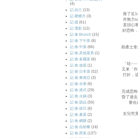
(4)
記‧自己
(13)
推了近
記‧蜜糖月
(3)
亦無力s
記‧遊
(61)
直頭心
記‧電影
(12)
好恐怖，
記‧食‧Brunch
(15)
記‧食‧下午茶
(8)
助產士拿
記‧食‧中菜
(66)
記‧食‧其他菜系
(1)
記‧食‧多國菜
(6)
「哇⋯
記‧食‧放題
(1)
又來「作
記‧食‧日本菜
(52)
打針，
記‧食‧東南亞
(3)
記‧食‧水果
(6)
記‧食‧港式
(29)
完成恐怖
記‧食‧火鍋
(3)
昏了過去
要在
記‧食‧甜品
(50)
記‧食‧節日
(6)
女兒究
記‧食‧素菜
(2)
記‧食‧網購
(2)
記‧食‧自助餐
(18)
記‧食‧西菜
(137)