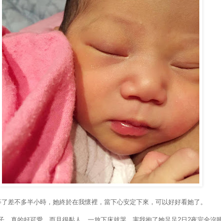
等了差不多半小時，她終於在我懷裡，當下心安定下來，可以好好看她了。
子，真的好可愛，而且很黏人，一放下床就哭，害我抱了她足足2日2夜完全沒