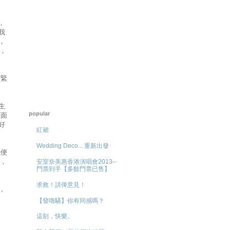
，
我
，
，
最緊
生
popular
下面
好
紅裙
Wedding Deco... 重新出發
我便
多，
安室奈美惠香港演唱會2013--
門票到手【多餘門票已售】
求救！請俾意見！
，
【發嚕騷】你有同感嗎？
這刻，快樂。