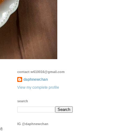
contact w610016@gmail.com
daphnewchan
View my complete profile
search
IG @daphnewchan
終