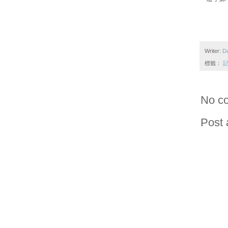
Writer:
D
標籤：
記
No c
Post