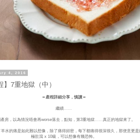
ary 4, 2016
程】7重地獄（中）
＝產程詳細分享，慎讀＝
繼續……
產房，以為情況唔會再worse落去，點知，第3重地獄……真正的地獄來了。
了羊水的痛是如此難以想像，除了痛得頻密，每下都痛得很深很久，那便意更是
極肚瀉 x 10級，可以想像有幾恐怖。