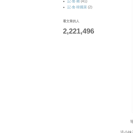
記‧食‧雜
(41)
記‧食‧韓國菜
(2)
看文章的人
2,221,496
這小妹