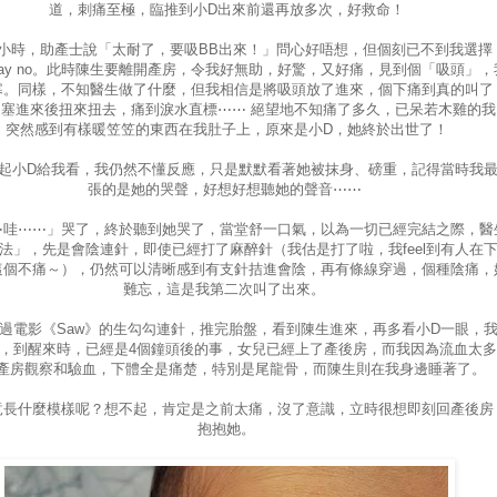
道，刺痛至極，臨推到小D出來前還再放多次，好救命！
1小時，助產士說「太耐了，要吸BB出來！」問心好唔想，但個刻已不到我選擇
ay no。此時陳生要離開產房，令我好無助，好驚，又好痛，見到個「吸頭」，
寒。同樣，不知醫生做了什麼，但我相信是將吸頭放了進來，個下痛到真的叫了
塞進來後扭來扭去，痛到淚水直標⋯⋯ 絕望地不知痛了多久，已呆若木雞的我
突然感到有樣暖笠笠的東西在我肚子上，原來是小D，她終於出世了！
起小D給我看，我仍然不懂反應，只是默默看著她被抹身、磅重，記得當時我
張的是她的哭聲，好想好想聽她的聲音⋯⋯
⋯哇⋯⋯」哭了，終於聽到她哭了，當堂舒一口氣，以為一切已經完結之際，醫
法」，先是會陰連針，即使已經打了麻醉針（我估是打了啦，我feel到有人在
這個不痛～），仍然可以清晰感到有支針拮進會陰，再有條線穿過，個種陰痛，
難忘，這是我第二次叫了出來。
過電影《Saw》的生勾勾連針，推完胎盤，看到陳生進來，再多看小D一眼，
，到醒來時，已經是4個鐘頭後的事，女兒已經上了產後房，而我因為流血太
產房觀察和驗血，下體全是痛楚，特別是尾龍骨，而陳生則在我身邊睡著了。
竟長什麼模樣呢？想不起，肯定是之前太痛，沒了意識，立時很想即刻回產後房
抱抱她。