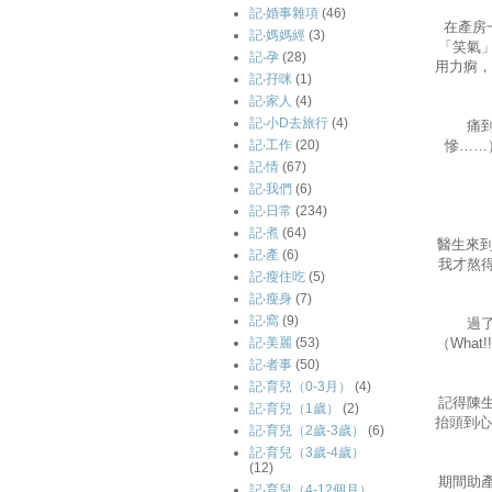
記‧婚事雜項
(46)
在產房
記‧媽媽經
(3)
「笑氣」
記‧孕
(28)
用力痾，
記‧孖咪
(1)
記‧家人
(4)
記‧小D去旅行
(4)
痛
慘……
記‧工作
(20)
記‧情
(67)
記‧我們
(6)
記‧日常
(234)
記‧煮
(64)
醫生來
記‧產
(6)
我才熬
記‧瘦住吃
(5)
記‧瘦身
(7)
記‧窩
(9)
過
（Wha
記‧美麗
(53)
記‧者事
(50)
記‧育兒（0-3月）
(4)
記得陳
記‧育兒（1歲）
(2)
抬頭到心
記‧育兒（2歲-3歲）
(6)
記‧育兒（3歲-4歲）
(12)
期間助
記‧育兒（4-12個月）