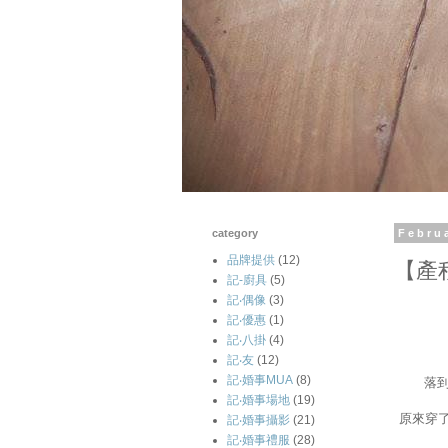
category
Febru
品牌提供
(12)
【產
記-廚具
(5)
記‧偶像
(3)
記‧優惠
(1)
記‧八掛
(4)
記‧友
(12)
記‧婚事MUA
(8)
落到
記‧婚事場地
(19)
原來穿
記‧婚事攝影
(21)
記‧婚事禮服
(28)