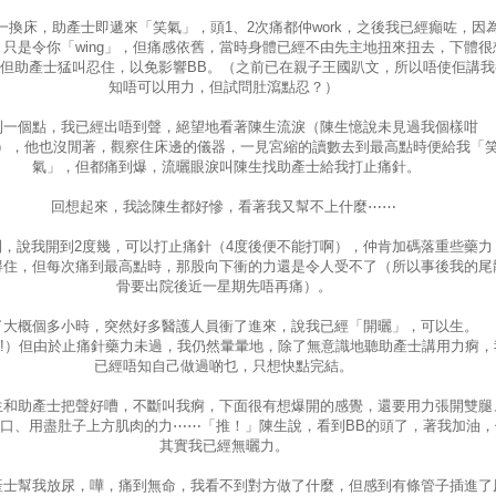
一換床，助產士即遞來「笑氣」，頭1、2次痛都仲work，之後我已經癲咗，因
只是令你「wing」，但痛感依舊，當時身體已經不由先主地扭來扭去，下體很
但助產士猛叫忍住，以免影響BB。（之前已在親子王國趴文，所以唔使佢講我
知唔可以用力，但試問肚瀉點忍？）
到一個點，我已經出唔到聲，絕望地看著陳生流淚（陳生憶說未見過我個樣咁
），他也沒閒著，觀察住床邊的儀器，一見宮縮的讀數去到最高點時便給我「
氣」，但都痛到爆，流曬眼淚叫陳生找助產士給我打止痛針。
回想起來，我諗陳生都好慘，看著我又幫不上什麼⋯⋯
到，說我開到2度幾，可以打止痛針（4度後便不能打啊），仲肯加碼落重些藥力
得住，但每次痛到最高點時，那股向下衝的力還是令人受不了（所以事後我的尾
骨要出院後近一星期先唔再痛）。
了大概個多小時，突然好多醫護人員衝了進來，說我已經「開曬」，可以生。
t!!!）但由於止痛針藥力未過，我仍然暈暈地，除了無意識地聽助產士講用力痾，
已經唔知自己做過啲乜，只想快點完結。
生和助產士把聲好嘈，不斷叫我痾，下面很有想爆開的感覺，還要用力張開雙腿
口、用盡肚子上方肌肉的力⋯⋯「推！」陳生說，看到BB的頭了，著我加油，
其實我已經無曬力。
產士幫我放尿，嘩，痛到無命，我看不到對方做了什麼，但感到有條管子插進了