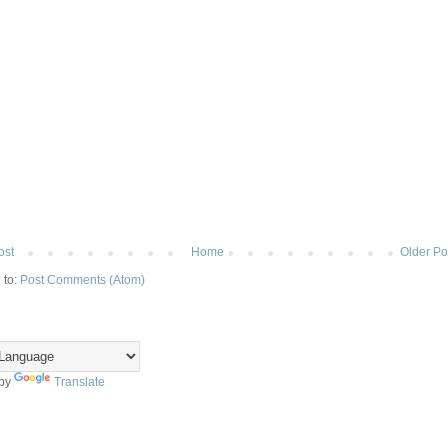
ost
Home
Older Po
 to:
Post Comments (Atom)
 by
Translate