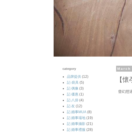
category
March
品牌提供
(12)
【懷
記-廚具
(5)
記‧偶像
(3)
曾幻想
記‧優惠
(1)
記‧八掛
(4)
記‧友
(12)
記‧婚事MUA
(8)
記‧婚事場地
(19)
記‧婚事攝影
(21)
記‧婚事禮服
(28)