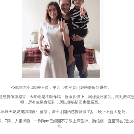
今胎同陀小D時差不多，第8、9周開始已經唔舒服到爆炸。
是感覺像重感冒，今胎則是不斷作嘔；飲食習慣上，同樣愛吃麥記，聞到飯就
嘔，所有生果食唔到，所以便秘情況也很嚴重。
幸早幾天奶奶建議我飲生薑茶，胃子才開始感覺舒服了點，晚上不會太想死。
6、7周，人很渴睡，一到9pm已經開不了眼上床昏掉。胸很痛，直至現在仍沒
善。