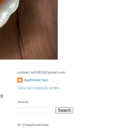
contact w610016@gmail.com
daphnewchan
View my complete profile
實
search
IG @daphnewchan