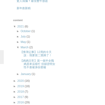
驚人我倆 + 最佳蟹牛放題
新年創新糕
content
▼
2021
(6)
►
October
(1)
►
July
(1)
►
May
(1)
▼
March
(2)
【懷孕記事】12周的今天
說：我要當二寶媽了！
【媽媽日常】當一個半全職
媽原來這樣忙 但卻證明女
性不會被身份窒礙
►
January
(1)
►
2020
(16)
►
2019
(18)
►
2018
(7)
►
2017
(9)
►
2016
(29)