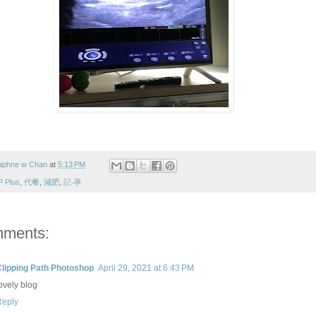
aphne w Chan
at
5:13 PM
P Plus
,
代餐
,
減肥
,
記‧孕
mments:
Clipping Path Photoshop
April 29, 2021 at 6:43 PM
ovely blog
Reply