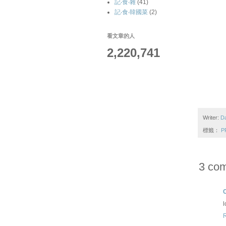
記‧食‧雜
(41)
記‧食‧韓國菜
(2)
看文章的人
2,220,741
Writer:
D
標籤：
P
3 co
l