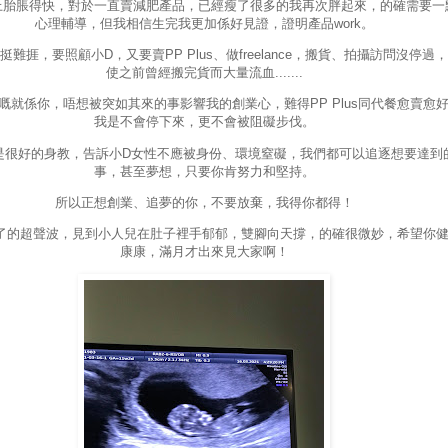
上胎脹得快，對於一直賣減肥產品，已經瘦了很多的我再次胖起來，的確需要一
心理輔導，但我相信生完我更加係好見證，證明產品work。
挺難捱，要照顧小D，又要賣PP Plus、做freelance，搬貨、拍攝訪問沒停過
使之前曾經搬完貨而大量流血.......
嘅就係你，唔想被突如其來的事影響我的創業心，難得PP Plus同代餐愈賣愈
我是不會停下來，更不會被阻礙步伐。
是很好的身教，告訴小D女性不應被身份、環境窒礙，我們都可以追逐想要達到
事，甚至夢想，只要你肯努力和堅持。
所以正想創業、追夢的你，不要放棄，我得你都得！
違了的超聲波，見到小人兒在肚子裡手郁郁，雙腳向天撐，的確很微妙，希望你
康康，滿月才出來見大家啊！