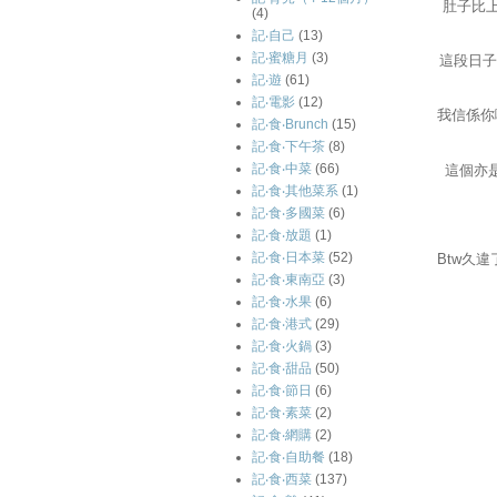
肚子比
(4)
記‧自己
(13)
記‧蜜糖月
(3)
這段日子
記‧遊
(61)
記‧電影
(12)
我信係你
記‧食‧Brunch
(15)
記‧食‧下午茶
(8)
記‧食‧中菜
(66)
這個亦
記‧食‧其他菜系
(1)
記‧食‧多國菜
(6)
記‧食‧放題
(1)
記‧食‧日本菜
(52)
Btw久
記‧食‧東南亞
(3)
記‧食‧水果
(6)
記‧食‧港式
(29)
記‧食‧火鍋
(3)
記‧食‧甜品
(50)
記‧食‧節日
(6)
記‧食‧素菜
(2)
記‧食‧網購
(2)
記‧食‧自助餐
(18)
記‧食‧西菜
(137)