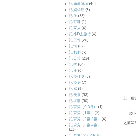
記‧婚事雜項
(46)
記‧媽媽經
(3)
記‧孕
(28)
記‧孖咪
(1)
記‧家人
(4)
記‧小D去旅行
(4)
記‧工作
(20)
記‧情
(67)
記‧我們
(6)
記‧日常
(234)
記‧煮
(64)
記‧產
(6)
記‧瘦住吃
(5)
記‧瘦身
(7)
記‧窩
(9)
記‧美麗
(53)
上一胎
記‧者事
(50)
記‧育兒（0-3月）
(4)
記‧育兒（1歲）
(2)
慶
記‧育兒（2歲-3歲）
(6)
之前第
記‧育兒（3歲-4歲）
(12)
記‧育兒（4-12個月）