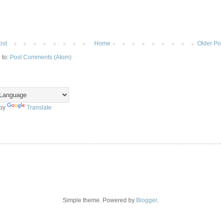
ost
Home
Older Po
 to:
Post Comments (Atom)
 by
Translate
Simple theme. Powered by
Blogger
.