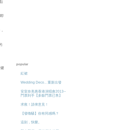
點
，即
好，
的
popular
健健
紅裙
Wedding Deco... 重新出發
安室奈美惠香港演唱會2013--
門票到手【多餘門票已售】
求救！請俾意見！
【發嚕騷】你有同感嗎？
這刻，快樂。