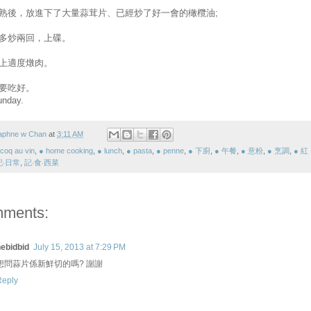
熟後，放進下了大量蒜茸片、已經炒了好一會的橄欖油;
多炒兩回，上碟。
上適度燉肉。
要吃好。
unday.
aphne w Chan
at
3:11 AM
coq au vin
,
● home cooking
,
● lunch
,
● pasta
,
● penne
,
● 下廚
,
● 午餐
,
● 意粉
,
● 烹調
,
● 紅
記‧日常
,
記‧食‧西菜
mments:
ebidbid
July 15, 2013 at 7:29 PM
想問蒜片係新鮮切的嗎? 謝謝
Reply