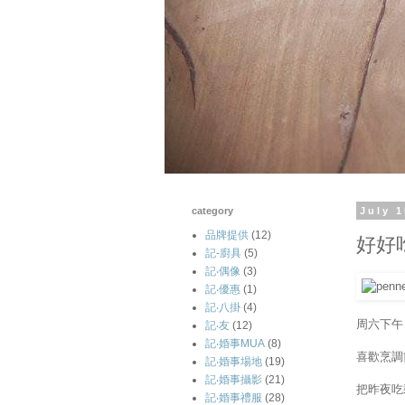
category
July 1
品牌提供
(12)
好好
記-廚具
(5)
記‧偶像
(3)
記‧優惠
(1)
記‧八掛
(4)
周六下午
記‧友
(12)
記‧婚事MUA
(8)
喜歡烹調
記‧婚事場地
(19)
記‧婚事攝影
(21)
把昨夜吃
記‧婚事禮服
(28)