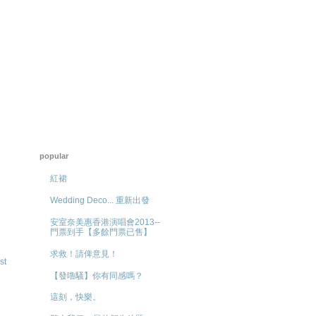
popular
紅裙
Wedding Deco... 重新出發
安室奈美惠香港演唱會2013--
門票到手【多餘門票已售】
求救！請俾意見！
st
【發嚕騷】你有同感嗎？
這刻，快樂。