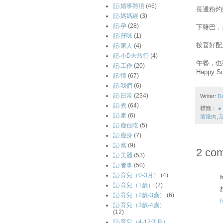
記‧婚事雜項
(46)
長通粉灼
記‧媽媽經
(3)
記‧孕
(28)
下鹽巴，
記‧孖咪
(1)
按喜好配
記‧家人
(4)
記‧小D去旅行
(4)
午餐，也
記‧工作
(20)
Happy S
記‧情
(67)
記‧我們
(6)
記‧日常
(234)
Writer:
D
記‧煮
(64)
標籤：
● 
記‧產
(6)
酒燉肉
,
記‧瘦住吃
(5)
記‧瘦身
(7)
記‧窩
(9)
2 co
記‧美麗
(53)
記‧者事
(50)
記‧育兒（0-3月）
(4)
h
記‧育兒（1歲）
(2)
記‧育兒（2歲-3歲）
(6)
記‧育兒（3歲-4歲）
(12)
記‧育兒（4-12個月）