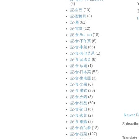
(4)
記‧自己
(13)
記‧蜜糖月
(3)
記‧遊
(61)
記‧電影
(12)
記‧食‧Brunch
(15)
記‧食‧下午茶
(8)
記‧食‧中菜
(66)
記‧食‧其他菜系
(1)
記‧食‧多國菜
(6)
記‧食‧放題
(1)
記‧食‧日本菜
(52)
記‧食‧東南亞
(3)
記‧食‧水果
(6)
記‧食‧港式
(29)
記‧食‧火鍋
(3)
記‧食‧甜品
(50)
記‧食‧節日
(6)
Newer P
記‧食‧素菜
(2)
記‧食‧網購
(2)
Subscribe
記‧食‧自助餐
(18)
記‧食‧西菜
(137)
Translate