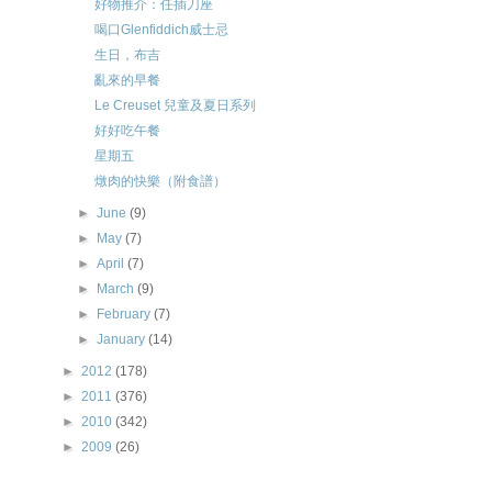
好物推介：任插刀座
喝口Glenfiddich威士忌
生日，布吉
亂來的早餐
Le Creuset 兒童及夏日系列
好好吃午餐
星期五
燉肉的快樂（附食譜）
►
June
(9)
►
May
(7)
►
April
(7)
►
March
(9)
►
February
(7)
►
January
(14)
►
2012
(178)
►
2011
(376)
►
2010
(342)
►
2009
(26)