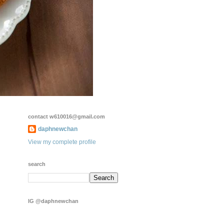
contact w610016@gmail.com
daphnewchan
View my complete profile
search
IG @daphnewchan