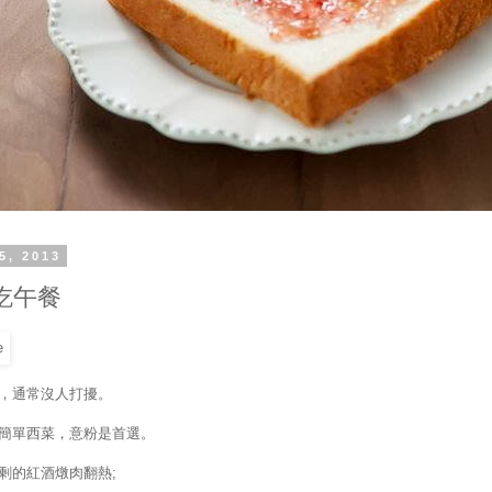
5, 2013
吃午餐
，通常沒人打擾。
簡單西菜，意粉是首選。
剩的紅酒燉肉翻熱;