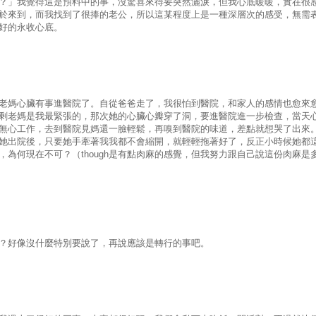
？」我覺得這是預料中的事，沒驚喜來得要突然灑淚，但我心底暖暖，實在很
於來到，而我找到了很捧的老公，所以這某程度上是一種深層次的感受，無需
好的永收心底。
老媽心臟有事進醫院了。自從爸爸走了，我很怕到醫院，和家人的感情也愈來
剩老媽是我最緊張的，那次她的心臟心瓣穿了洞，要進醫院進一步檢查，當天
無心工作，去到醫院見媽還一臉輕鬆，再嗅到醫院的味道，差點就想哭了出來
她出院後，只要她手牽著我我都不會縮開，就輕輕拖著好了，反正小時候她都
，為何現在不可？（
though
是有點肉麻的感覺，但我努力跟自己說這份肉麻是
？好像沒什麼特別要說了，再說應該是轉行的事吧。