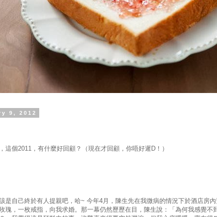
ry 9, 2012
，這個
2011
，有什麼好回顧？（現在才回顧，你唔好遲D！）
該是自己終於有人提親吧，哈
~
今年
4
月，陳生先在我微病的情況下於酒店房內
玫瑰，一枚戒指，向我求婚。那一幕仍然歷歷在目，陳生說：「為何我感覺不