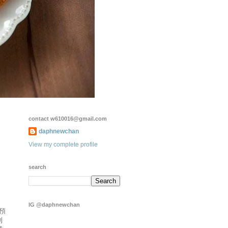
contact w610016@gmail.com
daphnewchan
View my complete profile
search
IG @daphnewchan
預
到