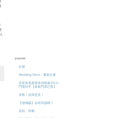
便
就
！
態
人
popular
紅裙
Wedding Deco... 重新出發
安室奈美惠香港演唱會2013--
門票到手【多餘門票已售】
求救！請俾意見！
【發嚕騷】你有同感嗎？
這刻，快樂。