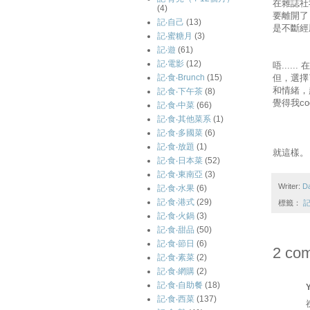
在雜誌社
(4)
要離開了
記‧自己
(13)
是不斷經
記‧蜜糖月
(3)
記‧遊
(61)
記‧電影
(12)
唔...
但，選擇
記‧食‧Brunch
(15)
和情緒，
記‧食‧下午茶
(8)
覺得我c
記‧食‧中菜
(66)
記‧食‧其他菜系
(1)
記‧食‧多國菜
(6)
記‧食‧放題
(1)
就這樣。
記‧食‧日本菜
(52)
記‧食‧東南亞
(3)
Writer:
D
記‧食‧水果
(6)
記‧食‧港式
(29)
標籤：
記
記‧食‧火鍋
(3)
記‧食‧甜品
(50)
記‧食‧節日
(6)
2 co
記‧食‧素菜
(2)
記‧食‧網購
(2)
記‧食‧自助餐
(18)
記‧食‧西菜
(137)