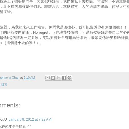
我遇上了很好的同事，大家都很好玩，我們會私下去吃飯、開派對，不過就快
，最不捨的應該是他們吧。離離合合，本應尋常，人的適應力很高，何況人生
歷這些。
... 在這裡，為我的未來工作禱告。你問我是否擔心，我可以告訴你有無限個擔！！
了的路就要向前衝，No regret。（也沒能後悔啦！）是時候好好調整自己的心
超低EQ的情況一定要改，笑點要提升至有咁高得咁高，最緊要係唔笑都唔好俾
ool（這個是十級的難！）。
aphne w Chan
at
6:10 AM
‧日常
mments:
YouU
January 9, 2012 at 7:32 AM
祝你來年事事順景~^^