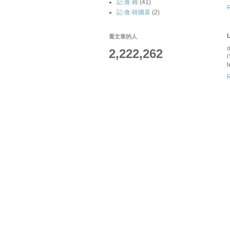
記‧食‧雜
(41)
記‧食‧韓國菜
(2)
U
看文章的人
o
2,222,262
i
l