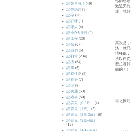
你的感動
記‧婚事雜項
(46)
激這天終
記‧媽媽經
(3)
達，就好
記‧孕
(28)
記‧孖咪
(1)
記‧家人
(4)
記‧小D去旅行
(4)
記‧工作
(20)
其次是，
記‧情
(67)
淡，就只
記‧我們
(6)
情極低，
記‧日常
(234)
所以自從
記‧煮
(64)
麼拉著我
記‧產
(6)
餘的！）
記‧瘦住吃
(5)
記‧瘦身
(7)
記‧窩
(9)
記‧美麗
(53)
記‧者事
(50)
再之後呢
記‧育兒（0-3月）
(4)
記‧育兒（1歲）
(2)
記‧育兒（2歲-3歲）
(6)
記‧育兒（3歲-4歲）
(12)
記‧育兒（4-12個月）