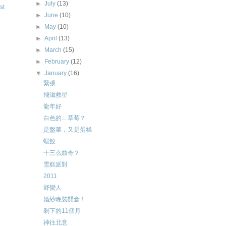
►
July
(13)
st
►
June
(10)
►
May
(10)
►
April
(13)
►
March
(15)
►
February
(12)
▼
January
(16)
緊張
飛滋救星
龍年好
白色的... 草莓？
是盤菜，又是蛋糕
蝦餃
十三么曲奇？
雪糕派對
2011
野蠻人
婚紗晚裝開倉！
剩下的11個月
神往北意