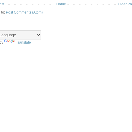
ost
Home
Older Po
 to:
Post Comments (Atom)
 by
Translate