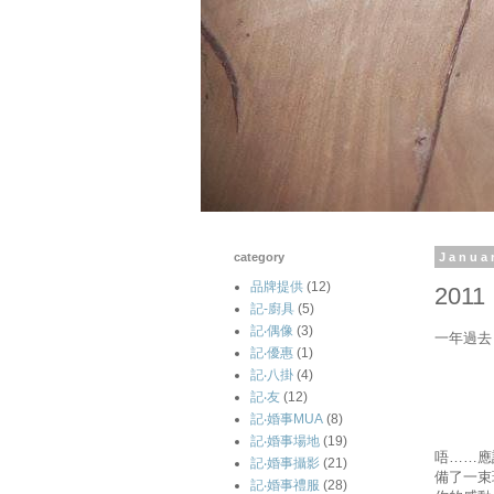
category
Janua
品牌提供
(12)
2011
記-廚具
(5)
記‧偶像
(3)
一年過去
記‧優惠
(1)
記‧八掛
(4)
記‧友
(12)
記‧婚事MUA
(8)
記‧婚事場地
(19)
唔……應
記‧婚事攝影
(21)
備了一束
記‧婚事禮服
(28)