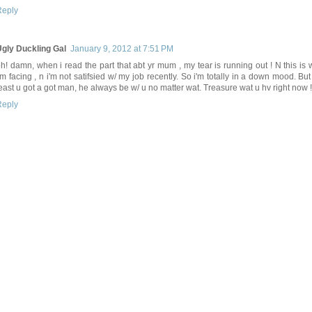
Reply
gly Duckling Gal
January 9, 2012 at 7:51 PM
h! damn, when i read the part that abt yr mum , my tear is running out ! N this is 
'm facing , n i'm not satifsied w/ my job recently. So i'm totally in a down mood. Bu
east u got a got man, he always be w/ u no matter wat. Treasure wat u hv right now !
Reply