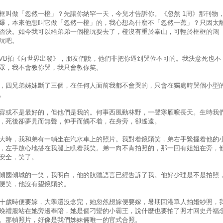
框叫做「忽然一橙」？先讓你納罕一天，今兒才告
訴你。《忽然 1周》那刊物
爆，本來他想叫它做「忽然一橙」
的，我心想為什麼不「忽然一蕉」？只因太
否決
。如今我可以給弟弟一個橙玩耍去了，橙沒有重於泰山，可
輕於框框的鴻
玩吧。
TVB拍《向世界出發》，朋友們說，他們非把你逼到哭位
不可的。我決意死也不
眾，我不會教你哭，我只會
教你笑。
，四兄弟姊妹斷了三個，在任何人面前我都不會哭
的，只會在獨處時哭個小型
。
容或不是最好的，但他們是我的。何事西風動林野
，一聲寒雁唳長天。生時我
，死後卻夢見而無聲
，伸手而觸不着，在身旁，卻遙遠。
大時，我和弟有一幀坐在汽水車上的照片。我對着
鏡頭笑，弟右手緊握着他的
，左手放心地搭在我
腿上瞧着我笑。弟一向不肯拍照的，那一回有姐姐在旁，
安全，笑了。
傾國傾城的一笑，我明白，他的肢體語言已經告訴
了我。他好少理是不是拍照
便笑，他沒有望鏡頭
的。
十歲時便要嫁，大學還沒念完，她忽然想嫁便要嫁
，暑期回港單人拍婚紗照，
晚禮服站在她旁邊奉
陪，她是個刁蠻的小霸王，說什麼也要拍了照才回史丹福
。那幀照片，好像是我們姊妹倆唯一的官式合照。