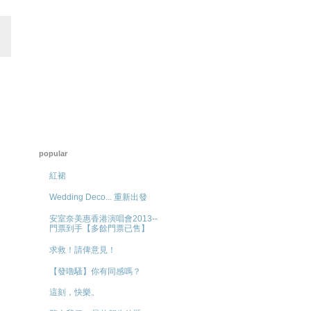
popular
紅裙
Wedding Deco... 重新出發
安室奈美惠香港演唱會2013--
門票到手【多餘門票已售】
求救！請俾意見！
【發嚕騷】你有同感嗎？
這刻，快樂。