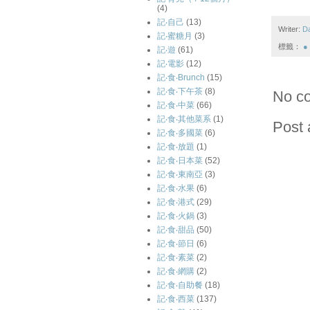
(4)
記‧自己
(13)
Writer:
D
記‧蜜糖月
(3)
標籤：
●
記‧遊
(61)
記‧電影
(12)
記‧食‧Brunch
(15)
記‧食‧下午茶
(8)
No c
記‧食‧中菜
(66)
記‧食‧其他菜系
(1)
Post
記‧食‧多國菜
(6)
記‧食‧放題
(1)
記‧食‧日本菜
(52)
記‧食‧東南亞
(3)
記‧食‧水果
(6)
記‧食‧港式
(29)
記‧食‧火鍋
(3)
記‧食‧甜品
(50)
記‧食‧節日
(6)
記‧食‧素菜
(2)
記‧食‧網購
(2)
記‧食‧自助餐
(18)
記‧食‧西菜
(137)