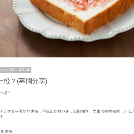
ber 27, 2009
一橙？(專欄分享)
一橙？
今天在某報看到的專欄，手筆出自林燕妮，彰顯獨立，文未流暢的個性，叫我
子。
燕妮專欄-