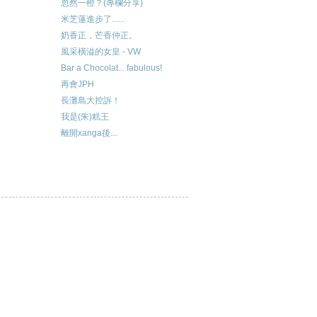
忽然一橙？(專欄分享)
米芝蓮進步了......
奶香正，芒香仲正。
風采橫溢的女皇 - VW
Bar a Chocolat... fabulous!
再會JPH
長灘島大控訴！
我是(朱)糕王
離開xanga後...