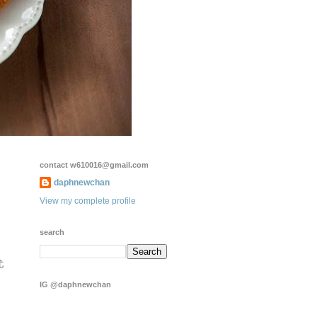
contact w610016@gmail.com
daphnewchan
View my complete profile
search
尤
IG @daphnewchan