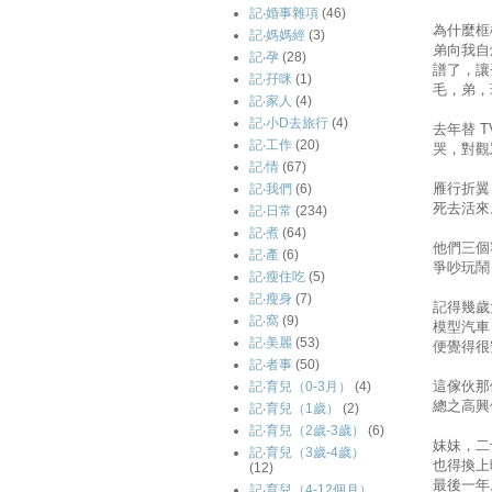
記‧婚事雜項
(46)
為什麼框
記‧媽媽經
(3)
弟向我自
記‧孕
(28)
譜了，讓
記‧孖咪
(1)
毛，弟，
記‧家人
(4)
記‧小D去旅行
(4)
去年替 
記‧工作
(20)
哭，對觀
記‧情
(67)
雁行折翼
記‧我們
(6)
死去活來
記‧日常
(234)
記‧煮
(64)
他們三個
記‧產
(6)
爭吵玩鬧
記‧瘦住吃
(5)
記‧瘦身
(7)
記得幾歲
記‧窩
(9)
模型汽車
記‧美麗
(53)
便覺得很
記‧者事
(50)
這傢伙那
記‧育兒（0-3月）
(4)
總之高興
記‧育兒（1歲）
(2)
記‧育兒（2歲-3歲）
(6)
妹妹，二
記‧育兒（3歲-4歲）
也得換上
(12)
最後一年
記‧育兒（4-12個月）