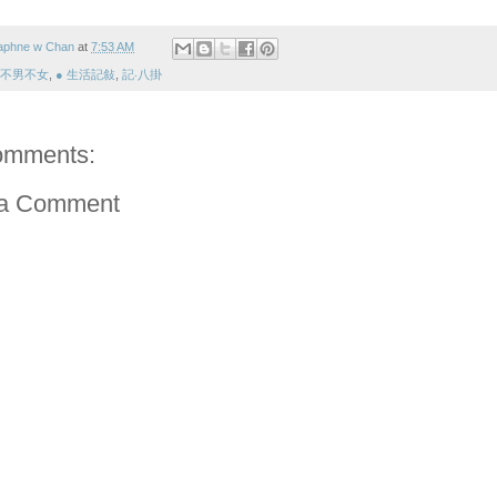
aphne w Chan
at
7:53 AM
 不男不女
,
● 生活記敍
,
記‧八掛
omments:
 a Comment