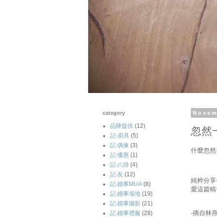
category
Novem
品牌提供
(12)
忽然
記-廚具
(5)
記‧偶像
(3)
什麼忽然
記‧優惠
(1)
記‧八掛
(4)
記‧友
(12)
純粹分享
記‧婚事MUA
(8)
愛這篇稿
記‧婚事場地
(19)
記‧婚事攝影
(21)
-摘自林
記‧婚事禮服
(28)