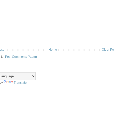
ost
Home
Older Po
 to:
Post Comments (Atom)
 by
Translate