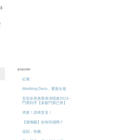
，味
實
popular
紅裙
Wedding Deco... 重新出發
安室奈美惠香港演唱會2013--
門票到手【多餘門票已售】
求救！請俾意見！
【發嚕騷】你有同感嗎？
這刻，快樂。