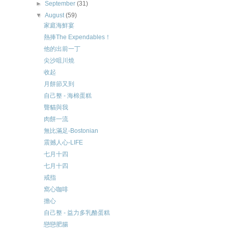
►
September
(31)
▼
August
(59)
家庭海鮮宴
熱捧The Expendables！
他的出前一丁
尖沙咀川燒
收起
月餅節又到
自己整 - 海棉蛋糕
聾貓與我
肉餅一流
無比滿足-Bostonian
震撼人心-LIFE
七月十四
七月十四
戒指
窩心咖啡
擔心
自己整 - 益力多乳酪蛋糕
戀戀肥腸