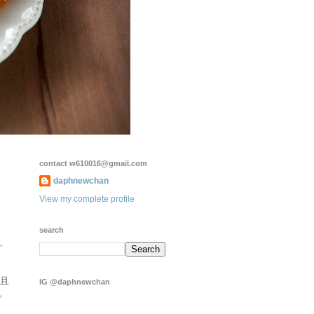
contact w610016@gmail.com
daphnewchan
View my complete profile
search
，
，且
IG @daphnewchan
。