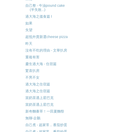
自己整 - 牛油pound cake
(半失敗...)
過大海之搵食篇 I
如果
失望
超抵外賣新選cheese pizza
昨天
沒有不吃的理由 - 文華扒房
重複有害
慶生過大海 - 住宿篇
驚喜扒房
不男不女
過大海之住宿篇
過大海之住宿篇
當奶茶遇上星巴克
當奶茶遇上星巴克
新奇麵薈萃！一田夏麵祭
無聊‧企鵝
自己煮 - 超家常... 番茄炒蛋
自己煮 - 超家常... 番茄炒蛋