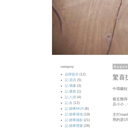
category
Augus
品牌提供
(12)
驚喜
記-廚具
(5)
記‧偶像
(3)
中環蘭桂
記‧優惠
(1)
記‧八掛
(4)
最近難得有
記‧友
(12)
店小小，
記‧婚事MUA
(8)
主打roas
記‧婚事場地
(19)
用的是U
記‧婚事攝影
(21)
記‧婚事禮服
(28)