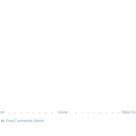
ost
Home
Older Po
 to:
Post Comments (Atom)