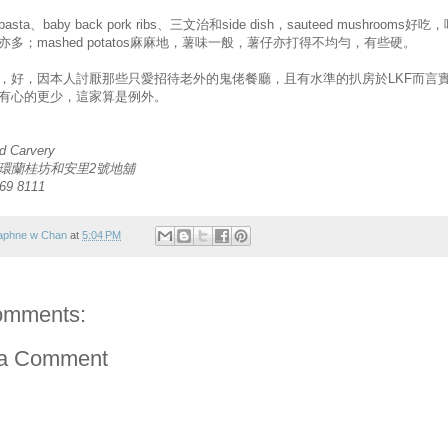
sta、baby back pork ribs、三文治和side dish，sauteed mushrooms好吃
亦多；mashed potatos麻麻地，薯味一般，薯仔亦打得不均勻，有些硬。
，好，因本人討厭那些只愛招待老外的鬼佬餐廳，且有水準的扒房於LKF而言
有心的更少，這家算是例外。
d Carvery
環蘭桂坊和安里2號地舖
9 8111
aphne w Chan
at
5:04 PM
omments:
 a Comment