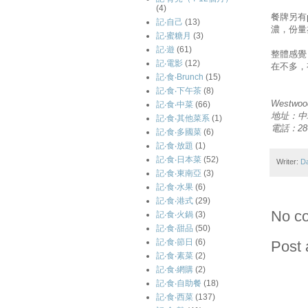
(4)
餐牌另有pa
記‧自己
(13)
濃，份量
記‧蜜糖月
(3)
記‧遊
(61)
整體感覺
記‧電影
(12)
在不多，
記‧食‧Brunch
(15)
記‧食‧下午茶
(8)
Westwoo
記‧食‧中菜
(66)
地址：中
記‧食‧其他菜系
(1)
電話：286
記‧食‧多國菜
(6)
記‧食‧放題
(1)
記‧食‧日本菜
(52)
Writer:
D
記‧食‧東南亞
(3)
記‧食‧水果
(6)
記‧食‧港式
(29)
No c
記‧食‧火鍋
(3)
記‧食‧甜品
(50)
記‧食‧節日
(6)
Post
記‧食‧素菜
(2)
記‧食‧網購
(2)
記‧食‧自助餐
(18)
記‧食‧西菜
(137)