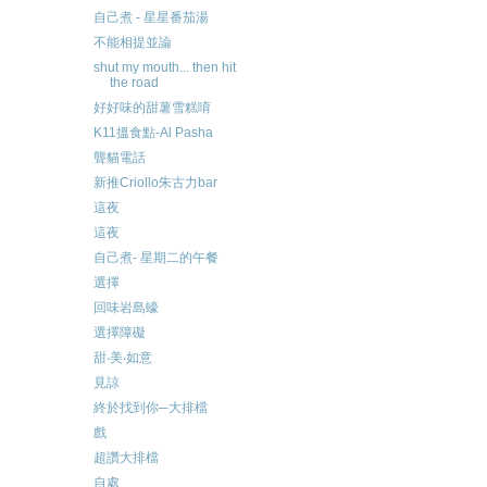
自己煮 - 星星番茄湯
不能相提並論
shut my mouth... then hit
the road
好好味的甜薯雪糕唷
K11搵食點-Al Pasha
聾貓電話
新推Criollo朱古力bar
這夜
這夜
自己煮- 星期二的午餐
選擇
回味岩島蠔
選擇障礙
甜‧美‧如意
見諒
終於找到你─大排檔
戲
超讚大排檔
自處