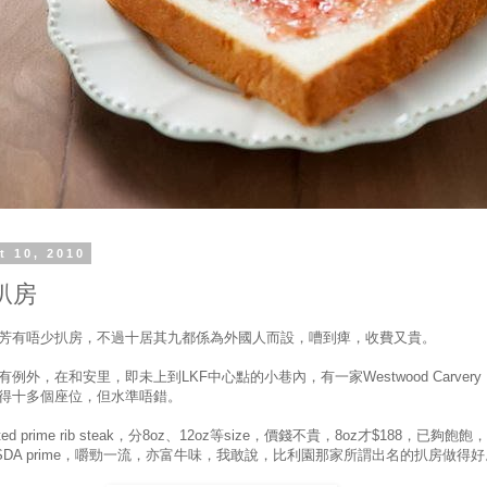
t 10, 2010
扒房
芳有唔少扒房，不過十居其九都係為外國人而設，嘈到痺，收費又貴。
例外，在和安里，即未上到LKF中心點的小巷內，有一家Westwood Carvery
得十多個座位，但水準唔錯。
ted prime rib steak，分8oz、12oz等size，價錢不貴，8oz才$188，已夠飽飽
SDA prime，嚼勁一流，亦富牛味，我敢說，比利園那家所謂出名的扒房做得好