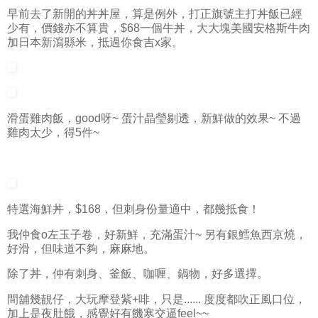
早前去了新開的丼丼屋，算是例外，打正旗號主打丼飯已經
少有，價錢亦不算貴，$68一個牛丼，大大塊美國安格斯牛肉
加日本新瀉縣米，抵過你食吉x家。
滑蛋雞肉飯，good呀~ 蛋汁晶瑩剔透，新鮮做的效果~ 不過
雞肉太少，得5件~
特選海鮮丼，$168，但刺身份量適中，都幾抵食！
我仲食o左玉子卷，好新鮮，充滿蛋汁~ 另有銀鱈魚西京燒，
好滑，但味道不夠，麻麻地。
除了丼，仲有刺身、釜飯、咖喱、鍋物，好多選擇。
間舖幾靚仔，大玩摩登紫+啡，只是...... 度度都吹正風口位，
加上是夜肚餓，感覺好有饑寒交逼feel~~