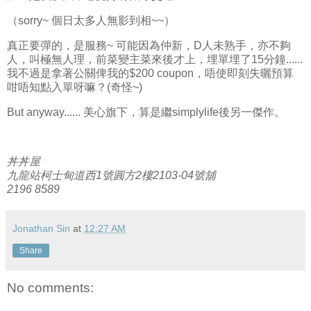
（sorry~ 個日太多人無影到相~~）
真正要彈的，是服務~ 可能因為仲新，D人未熟手，亦不夠
人，叫極無人理，前菜變主菜來後才上，埋單埋了15分鐘......
我不過是拿著公關俾我的$200 coupon，唔使即刻失曬預算
咁唔知點入單呀嘛？(奇怪~)
But anyway...... 美心旗下，算是繼simplylife後另一傑作。
丼丼屋
九龍站柯士甸道西1號圓方2樓2103-04號舖
2196 8589
Jonathan Sin
at
12:27 AM
Share
No comments: