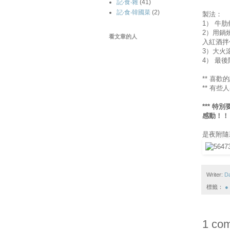
記‧食‧雜
(41)
記‧食‧韓國菜
(2)
製法：
1） 牛
2）用鍋
看文章的人
入紅酒拌
3）大火
4） 最
** 喜
** 有
*** 特別
感動！！
是夜附隨
Writer:
D
標籤：
●
1 co