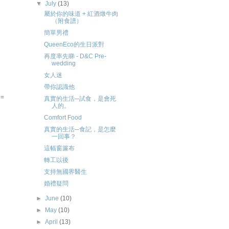
▼
July
(13)
屬於你的味道 + 紅酒燉牛肉
（附食譜）
簡單男禮
QueenEco的生日派對
再度率先睇 - D&C Pre-
wedding
女人迷
帶你認識他
e=
真實的生活─試食，是會死
人的。
Comfort Food
真實的生活─食記，是怎麼
一回事？
這幅窗簾布
轉工以後
支持無國界醫生
婚禮疑問
►
June
(10)
►
May
(10)
►
April
(13)