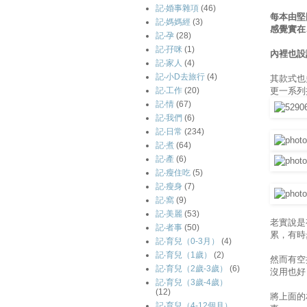
記‧婚事雜項
(46)
每本由堅
記‧媽媽經
(3)
感覺實在
記‧孕
(28)
記‧孖咪
(1)
內裡也設
記‧家人
(4)
記‧小D去旅行
(4)
其款式也
更一系列推
記‧工作
(20)
記‧情
(67)
記‧我們
(6)
記‧日常
(234)
記‧煮
(64)
記‧產
(6)
記‧瘦住吃
(5)
記‧瘦身
(7)
記‧窩
(9)
記‧美麗
(53)
老實說是
記‧者事
(50)
累，有時
記‧育兒（0-3月）
(4)
記‧育兒（1歲）
(2)
然而有空
記‧育兒（2歲-3歲）
(6)
沒用也好
記‧育兒（3歲-4歲）
(12)
將上面的
記‧育兒（4-12個月）