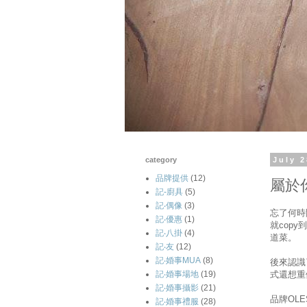
category
July 2
品牌提供
(12)
屬於
記-廚具
(5)
記‧偶像
(3)
忘了何時
記‧優惠
(1)
就cop
記‧八掛
(4)
道菜。
記‧友
(12)
記‧婚事MUA
(8)
後來認識
式還想重
記‧婚事場地
(19)
記‧婚事攝影
(21)
品牌OL
記‧婚事禮服
(28)