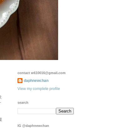
contact w610016@gmail.com
daphnewchan
View my complete profile
歡
一
search
菜
IG @daphnewchan
。