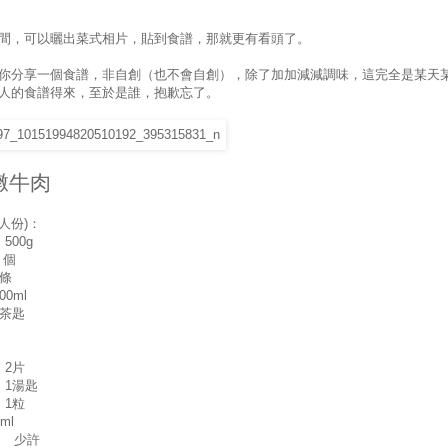
間，可以曬出菜式相片，貼到食譜，那就更有看頭了。
你分享一個食譜，非自創（也不會自創），除了加加減減調味，這完全是某天
人的食譜得來，至於是誰，抱歉忘了。
燉牛肉
人份)：
500g
 個
條
0ml
茶匙
2片
1湯匙
1粒
ml
 少許