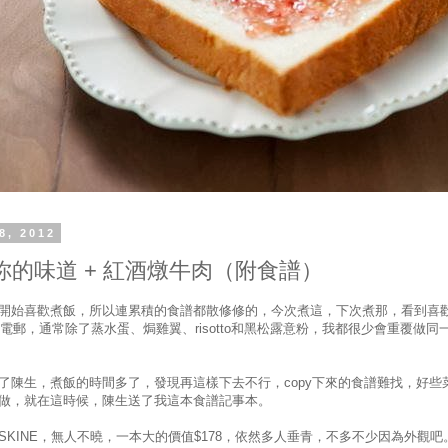
8, 2012
你的味道 + 紅酒燉牛肉（附食譜）
開始喜歡煮飯，所以連累積的食譜都散修修的，今次煮這，下次煮那，看到喜
y到電郵，通常除了蒸水蛋、焗雞翼、risotto和黑松露意粉，我都很少會重覆做同
了陳生，煮飯的時間多了，發現再這樣下去不行，copy下來的食譜難找，好些
做，就在這時候，陳生送了我這本食譜記事本。
ESKINE，無人不曉，一本大的價值$178，依然多人垂青，不多不少因為外觀吧