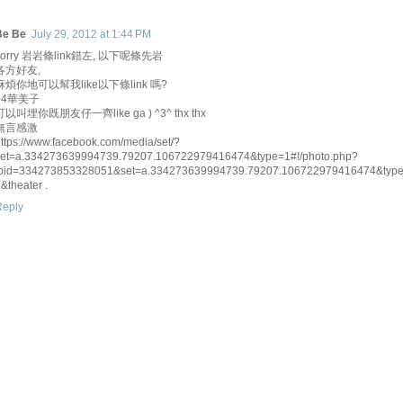
Be Be
July 29, 2012 at 1:44 PM
sorry 岩岩條link錯左, 以下呢條先岩
各方好友,
麻煩你地可以幫我like以下條link 嗎?
04華美子
可以叫埋你既朋友仔一齊like ga ) ^3^ thx thx
無言感激
ttps://www.facebook.com/media/set/?
set=a.334273639994739.79207.106722979416474&type=1#!/photo.php?
fbid=334273853328051&set=a.334273639994739.79207.106722979416474&typ
&theater .
Reply