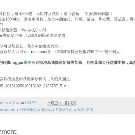
肋條切粒，飛水5分鐘，再以凍水洗淨；籮白切粒， 洋蔥切粗條備用
燒滾100ml水，煮溶牛湯粒，加入牛肋條粒、洋蔥、籮白、月桂葉、蕃茄膏，再
勻
滾起後加蓋，轉小火炆1小時
後隔去多餘油份，以鹽及胡椒來調味便成
歡的話可以加蘑菇，我是有點懶去買啦~~
些人喜歡加入百里香、rosemary等，但我就這樣已經很好吃了~~ 視乎個人。
要多謝blogger
東主有喜
特地為我捧來新鮮黑胡椒、月桂葉和大孖盆曬生抽，真
蒜蓉欖油意粉及泡菜炒豬肉，又飽又滿足。
aphne w Chan
at
6:59 PM
 moleskine
,
● 泡菜炒豬肉
,
● 筆記本
,
● 紅酒燉牛肉
,
● 食譜
,
記‧煮
mment: