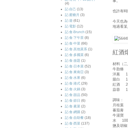
事。
(4)
記‧自己
(13)
也許有時
記‧蜜糖月
(3)
記‧遊
(61)
今天也為
地過看某
記‧電影
(12)
記‧食‧Brunch
(15)
記‧食‧下午茶
(8)
記‧食‧中菜
(66)
記‧食‧其他菜系
(1)
紅酒
記‧食‧多國菜
(6)
記‧食‧放題
(1)
材料（二
記‧食‧日本菜
(52)
牛肋條 
記‧食‧東南亞
(3)
洋蔥 1
記‧食‧水果
(6)
籮白 1
記‧食‧港式
(29)
紅酒 20
記‧食‧火鍋
(3)
蒜蓉 1
記‧食‧甜品
(50)
調味：
記‧食‧節日
(6)
月桂葉 
記‧食‧素菜
(2)
蕃茄膏 
記‧食‧網購
(2)
牛湯寶 
記‧食‧自助餐
(18)
水 100
記‧食‧西菜
(137)
鹽及胡椒