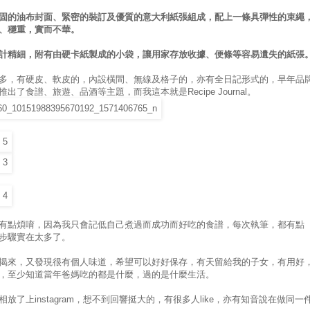
固的油布封面、緊密的裝訂及優質的意大利紙張組成，配上一條具彈性的束繩
、穩重，實而不華。
計精細，附有由硬卡紙製成的小袋，讓用家存放收據、便條等容易遺失的紙張
多，有硬皮、軟皮的，內設橫間、無線及格子的，亦有全日記形式的，早年品
出了食譜、旅遊、品酒等主題，而我這本就是Recipe Journal。
有點煩唷，因為我只會記低自己煮過而成功而好吃的食譜，每次執筆，都有點
步驟實在太多了。
揭來，又發現很有個人味道，希望可以好好保存，有天留給我的子女，有用好
，至少知道當年爸媽吃的都是什麼，過的是什麼生活。
相放了上instagram，想不到回響挺大的，有很多人like，亦有知音說在做同一