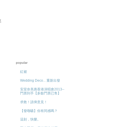
某
popular
紅裙
Wedding Deco... 重新出發
安室奈美惠香港演唱會2013--
門票到手【多餘門票已售】
求救！請俾意見！
【發嚕騷】你有同感嗎？
這刻，快樂。