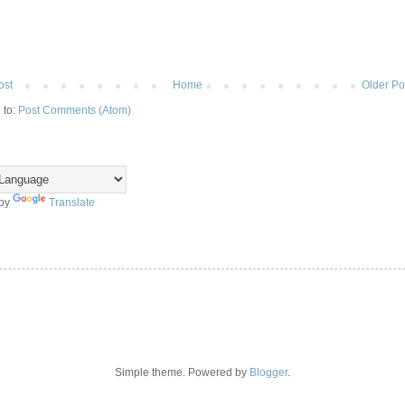
ost
Home
Older Po
 to:
Post Comments (Atom)
 by
Translate
Simple theme. Powered by
Blogger
.