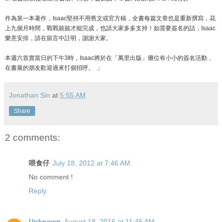
作為第一本著作，Isaac堅持不用舊文或官方稿，全
書每篇文章也是重新撰寫，花
上九個月時間，戰戰兢兢才能
完成，也請大家多多支持！如需要簽名的話，Isaac
樂
意安排，請在留言中註明，謝謝大家。
本週六首賣當日的下午3時，Isaac將於在「萬里出版
」攤位有小小的簽名活動，
」
在書展的朋友歡迎過來打個招呼
。
Jonathan Sin
at
5:55 AM
Share
2 comments:
喂食仔
July 18, 2012 at 7:46 AM
No comment !
Reply
Unknown
August 18, 2016 at 11:45 AM