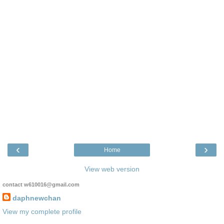
‹
›
Home
View web version
contact w610016@gmail.com
daphnewchan
View my complete profile