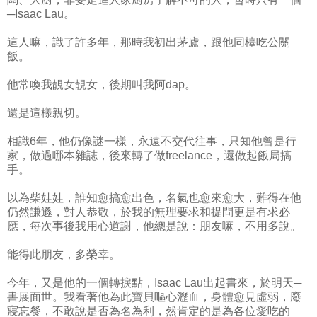
─Isaac Lau。
這人嘛，識了許多年，那時我初出茅廬，跟他同檯吃公關
飯。
他常喚我靚女靚女，後期叫我阿dap。
還是這樣親切。
相識6年，他仍像謎一樣，永遠不交代往事，只知他曾是行
家，做過哪本雜誌，後來轉了做freelance，還做起飯局搞
手。
以為柴娃娃，誰知愈搞愈出色，名氣也愈來愈大，難得在他
仍然謙遜，對人恭敬，於我的無理要求和提問更是有求必
應，每次事後我用心道謝，他總是說：朋友嘛，不用多說。
能得此朋友，多榮幸。
今年，又是他的一個轉捩點，Isaac Lau出起書來，於明天─
書展面世。我看著他為此寶貝嘔心瀝血，身體愈見虛弱，廢
寢忘餐，不敢說是否為名為利，然肯定的是為各位愛吃的