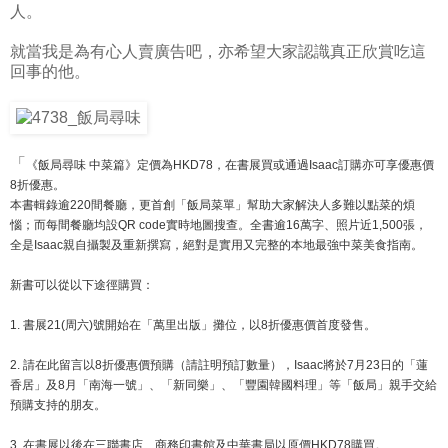
人。
就當我是為有心人賣廣告吧，亦希望大家認識真正欣賞吃這
回事的他。
「
《飯局尋味 中菜篇》定價為HKD78，在書展買或通過Isaac訂
購亦可享優惠價
8折優惠。
本書輯錄逾220間餐廳，更首創「飯局菜單」幫助大家解
決人多難以點菜的煩
惱；而每間餐廳均設QR code實時地圖搜查。全書逾16萬字、照片近1,50
0張，
全是Isaac親自攝製及重新撰寫，絕對是實用又
完整的本地最強中菜美食指南。
新書可以從以下途徑購買：
1. 書展21(周六)號開始在「萬里出版」攤位，以8折優惠
價首度發售。
2. 請在此留言以8折優惠價預購（請註明預訂數量），Isa
ac將於7月23日的「蓮
香居」及8月「南海一號」、「
新同樂」、「豐園韓國料理」等「飯局」親手交給
預購支持
的朋友。
3. 在書展以後在三聯書店、商務印書館及中華書局以原價HK
D78購買。