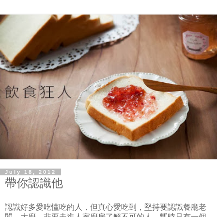
July 18, 2012
帶你認識他
認識好多愛吃懂吃的人，但真心愛吃到，堅持要認識餐廳老
闆、大廚，非要走進人家廚房了解不可的人，暫時只有一個