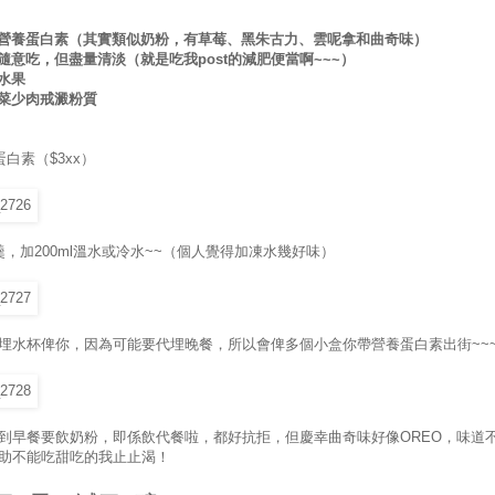
 飲營養蛋白素（其實類似奶粉，有草莓、黑朱古力、雲呢拿和曲奇味）
 可隨意吃，但盡量清淡（就是吃我post的減肥便當啊~~~）
 水果
 多菜少肉戒澱粉質
蛋白素（$3xx）
羹，加200ml溫水或冷水~~（個人覺得加凍水幾好味）
埋水杯俾你，因為可能要代埋晚餐，所以會俾多個小盒你帶營養蛋白素出街~~
到早餐要飲奶粉，即係飲代餐啦，都好抗拒，但慶幸曲奇味好像OREO，味道
助不能吃甜吃的我止止渴！