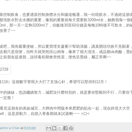
靠控制飲食，也要適當控制身體水分和腸道暢通，我一向唔飲水，不過經這朋
發現飲水對去水腫的重要，像我的重量就每天需要飲3200ml水，她教我每一個
500ml，那一天一定夠3200ml了，但飯後30至60分鐘及每晚10時後不可飲水，的
改善了~~
道吧，我有嚴重便秘，所以要買埋支蘆薈汁幫助清腸，講真開頭功效不見顯著
去都只是宿便，但昨天就突然排山倒海，像來了個大清洗，成品都ok肉酸，墨
之前朋友提過我，說排毒初期會突然瀉，便色呈墨綠，屬正常啊~~
或者116）這個數字替我大大打了支強心針，希望可以堅持到12月！
中的姊妹，也請繼續努力，減肥沒什麼特別的，就是要你堅毅到不行，只要你
一定瘦！
親眼看見這朋友的表妹減完，大髀肉中間版本來肥肥的貼在一起，現在終現大大空
... well，這是原動力，自踏入青春期就未試過喇~~~ >口<
aphne w Chan
at
8:04 AM