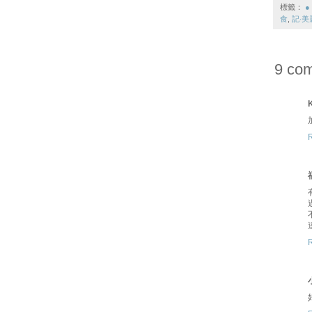
標籤：
●
食
,
記‧美
9 co
K