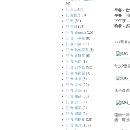
(4)
記‧自己
(13)
早餐 -
記‧蜜糖月
(3)
午餐 -
下午茶 -
記‧遊
(61)
晚餐 -
記‧電影
(12)
記‧食‧Brunch
(15)
記‧食‧下午茶
(8)
↓↓↓營養
記‧食‧中菜
(66)
記‧食‧其他菜系
(1)
記‧食‧多國菜
(6)
記‧食‧放題
(1)
每次2匙
記‧食‧日本菜
(52)
記‧食‧東南亞
(3)
記‧食‧水果
(6)
記‧食‧港式
(29)
店子會送
記‧食‧火鍋
(3)
記‧食‧甜品
(50)
記‧食‧節日
(6)
記‧食‧素菜
(2)
記‧食‧網購
(2)
開頭一聽
記‧食‧自助餐
(18)
錯，可以
記‧食‧西菜
(137)