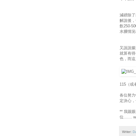
減磅除了
解說後，
飲250-
水腫情況
又說說腸
就算有得
色，而這
115（
各位努力
定決心，
** 我
位....
Writer:
D