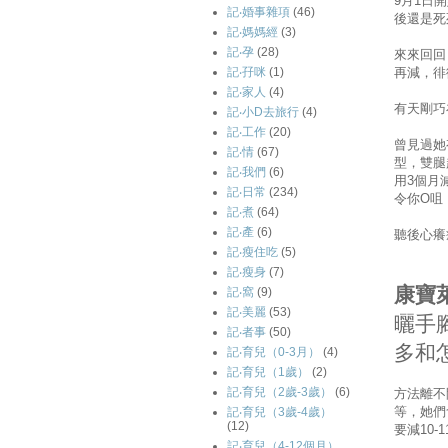
9月1日
記‧婚事雜項
(46)
後還是死死
記‧媽媽經
(3)
記‧孕
(28)
來來回回
再減，徘徊
記‧孖咪
(1)
記‧家人
(4)
有天剛巧
記‧小D去旅行
(4)
記‧工作
(20)
曾見過她
記‧情
(67)
型，雙腿
記‧我們
(6)
用3個月
記‧日常
(234)
令你O咀
記‧煮
(64)
記‧產
(6)
聽後心癢
記‧瘦住吃
(5)
記‧瘦身
(7)
康寶
記‧窩
(9)
記‧美麗
(53)
曬手
記‧者事
(50)
多和
記‧育兒（0-3月）
(4)
記‧育兒（1歲）
(2)
記‧育兒（2歲-3歲）
(6)
方法離不
等，她們
記‧育兒（3歲-4歲）
(12)
要減10
記‧育兒（4-12個月）