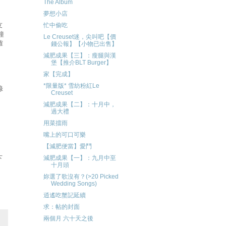
The Album
夢想小店
友
忙中偷吃
鐘
Le Creuset迷，尖叫吧【價
確
錢公報】【小物已出售】
減肥成果【三】：瘦腿與漢
堡【推介BLT Burger】
家【完成】
，
*限量版* 雪紡粉紅Le
綠
Creuset
減肥成果【二】：十月中，
過大禮
用菜擋雨
嘴上的可口可樂
【減肥便當】愛鬥
下
減肥成果【一】：九月中至
十月頭
妳選了歌沒有？(>20 Picked
Wedding Songs)
逍遙吃蟹記延續
求：帖的封面
兩個月 六十天之後