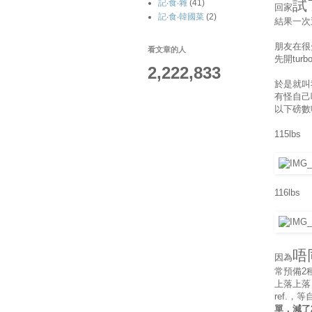
試
記‧食‧雜
(41)
回家
記‧食‧韓國菜
(2)
結果一次
朋友在很
看文章的人
先開tu
2,222,833
於是就叫
有怪自己
以下磅數
115lbs
116lbs
唔
因為
常預備2
上落上落
ref.
單，減了2