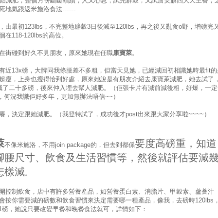
開始減肥，整個月份斷斷續續，人又心急，試完辟穀，又試唐安麒四大天王餐，
地氣跟返米施洛食法.......
，由最初123lbs，不完整地辟穀3日後減至120lbs，再之後又亂食o野，增磅完
在118-120lbs的高位。
在街碰到好久不見朋友，原來她現在任職
康寶萊
。
有近13x磅，大髀同我條腰差不多粗，但當天見她，已經減回初相識她時最fit的
超瘦，上身也瘦得恰到好處，原來她說是有朋友介紹去康寶萊減肥，她去試了
減了二十多磅，後來仲入埋去幫人減肥。（佢張卡片有減前減後相，好爆，一定
，何況我識佢好多年，更加無辦法唔信~~）
癢，決定跟她減肥。（我登特試了，成功後才post出來跟大家分享啦~~~~）
萊
要度高磅重，知道
不像米施洛，不用join package的，但去到都係
腳腰尺寸、飲食及生活習慣等，然後就評估要減
怎樣減
。
開控制飲食，店中有許多營養產品，如營養蛋白素、消脂片、甲穀素、蘆薈汁
會按你需要減的磅數和飲食習慣來決定需要哪一種產品，像我，去磅時120lbs
-11磅，她說只要改變早餐和晚餐食法就可，詳情如下：