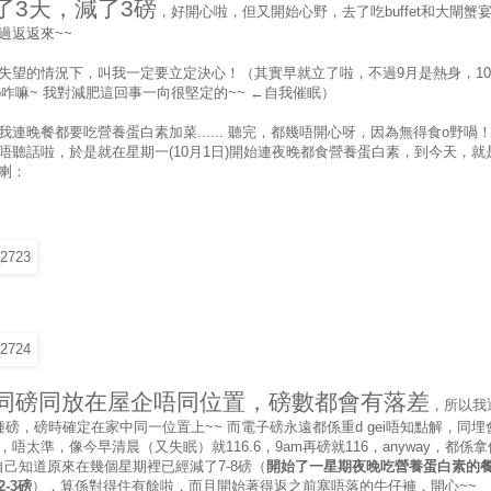
了3天，減了3磅
，好開心啦，但又開始心野，去了吃buffet和大閘蟹
過返返來~~
失望的情況下，叫我一定要立定決心！（其實早就立了啦，不過9月是熱身，1
rbo咋嘛~ 我對減肥這回事一向很堅定的~~ ←自我催眠）
我連晚餐都要吃營養蛋白素加菜...... 聽完，都幾唔開心呀，因為無得食o野喎
唔聽話啦，於是就在星期一(10月1日)開始連夜晚都食營養蛋白素，到今天，就
喇：
同磅同放在屋企唔同位置，磅數都會有落差
，所以我
種磅，磅時確定在家中同一位置上~~ 而電子磅永遠都係重d gei唔知點解，同埋
，唔太準，像今早清晨（又失眠）就116.6，9am再磅就116，anyway，都係拿
，等自己知道原來在幾個星期裡已經減了7-8磅（
開始了一星期夜晚吃營養蛋白素的
-3磅
），算係對得住有餘啦，而且開始著得返之前塞唔落的牛仔褲，開心~~