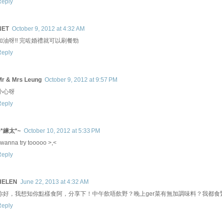
Reply
NET
October 9, 2012 at 4:32 AM
加油呀!! 完咗婚禮就可以刷餐勁
Reply
Mr & Mrs Leung
October 9, 2012 at 9:57 PM
小心呀
Reply
~*練太*~
October 10, 2012 at 5:33 PM
 wanna try tooooo >,<
Reply
HELEN
June 22, 2013 at 4:32 AM
你好，我想知你點樣食阿，分享下！中午飲唔飲野？晚上ger菜有無加調味料？我都食
Reply