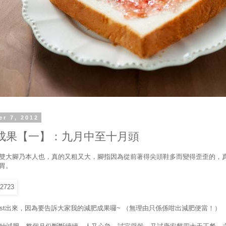
er 7, 2012
成果【一】：九月中至十月頭
雙大腳乃本人也，真的又粗又大，腳指因為從前著得尖頭鞋多而變得歪歪的，
胃。
ost出來，因為要告訴大家我的減肥成果囉~ （無理由只係係咁出減肥便當！）