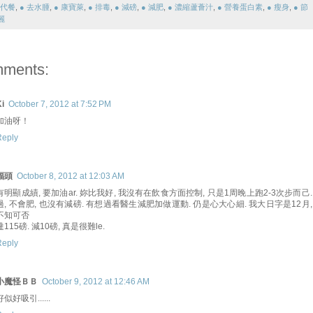
 代餐
,
● 去水腫
,
● 康寶萊
,
● 排毒
,
● 減磅
,
● 減肥
,
● 濃縮蘆薈汁
,
● 營養蛋白素
,
● 瘦身
,
● 節
麗
mments:
i
October 7, 2012 at 7:52 PM
加油呀！
Reply
福頭
October 8, 2012 at 12:03 AM
有明顯成績, 要加油ar. 妳比我好, 我沒有在飲食方面控制, 只是1周晚上跑2-3次步而己.
過, 不會肥, 也沒有減磅. 有想過看醫生減肥加做運動. 仍是心大心細. 我大日字是12月,
不知可否
達115磅. 減10磅, 真是很難le.
Reply
小魔怪ＢＢ
October 9, 2012 at 12:46 AM
好似好吸引......