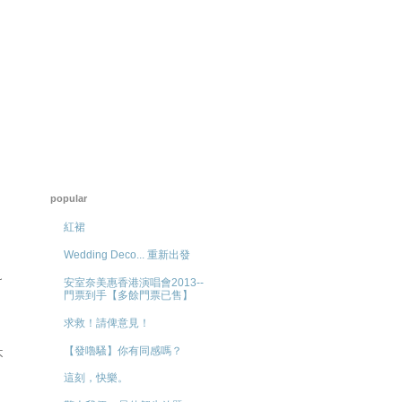
popular
紅裙
Wedding Deco... 重新出發
~
安室奈美惠香港演唱會2013--
門票到手【多餘門票已售】
求救！請俾意見！
【發嚕騷】你有同感嗎？
不
這刻，快樂。