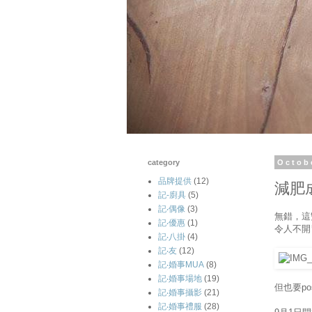
category
Octob
品牌提供
(12)
減肥
記-廚具
(5)
記‧偶像
(3)
無錯，這
記‧優惠
(1)
令人不開
記‧八掛
(4)
記‧友
(12)
記‧婚事MUA
(8)
記‧婚事場地
(19)
但也要p
記‧婚事攝影
(21)
記‧婚事禮服
(28)