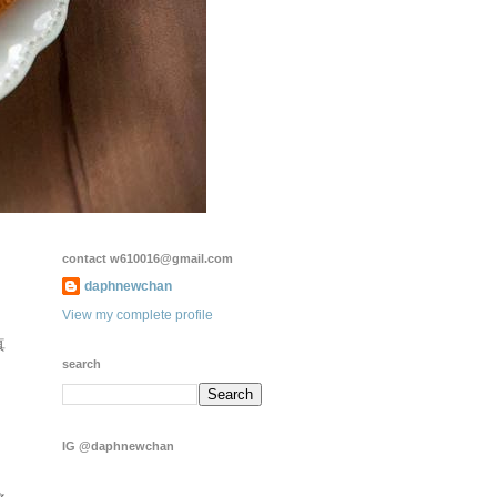
contact w610016@gmail.com
daphnewchan
View my complete profile
真
search
IG @daphnewchan