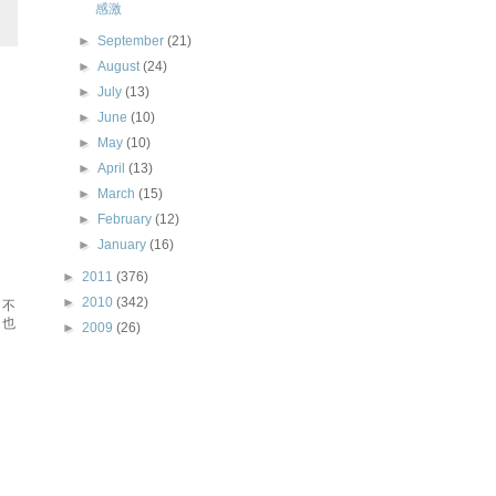
感激
►
September
(21)
►
August
(24)
►
July
(13)
►
June
(10)
►
May
(10)
►
April
(13)
►
March
(15)
►
February
(12)
►
January
(16)
►
2011
(376)
►
2010
(342)
 不
 也
►
2009
(26)