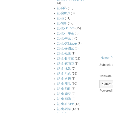
(4)
記‧自己
(13)
記‧蜜糖月
(3)
記‧遊
(61)
記‧電影
(12)
記‧食‧Brunch
(15)
記‧食‧下午茶
(8)
記‧食‧中菜
(66)
記‧食‧其他菜系
(1)
記‧食‧多國菜
(6)
記‧食‧放題
(1)
Newer P
記‧食‧日本菜
(52)
記‧食‧東南亞
(3)
Subscribe
記‧食‧水果
(6)
記‧食‧港式
(29)
Translate
記‧食‧火鍋
(3)
記‧食‧甜品
(50)
記‧食‧節日
(6)
Powered
記‧食‧素菜
(2)
記‧食‧網購
(2)
記‧食‧自助餐
(18)
記‧食‧西菜
(137)