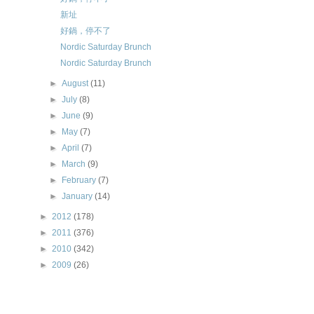
新址
好鍋，停不了
Nordic Saturday Brunch
Nordic Saturday Brunch
►
August
(11)
►
July
(8)
►
June
(9)
►
May
(7)
►
April
(7)
►
March
(9)
►
February
(7)
►
January
(14)
►
2012
(178)
►
2011
(376)
►
2010
(342)
►
2009
(26)