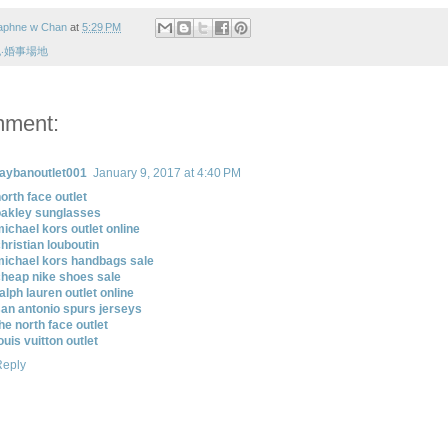
aphne w Chan
at
5:29 PM
‧婚事場地
mment:
raybanoutlet001
January 9, 2017 at 4:40 PM
orth face outlet
oakley sunglasses
ichael kors outlet online
hristian louboutin
michael kors handbags sale
cheap nike shoes sale
alph lauren outlet online
an antonio spurs jerseys
he north face outlet
ouis vuitton outlet
Reply