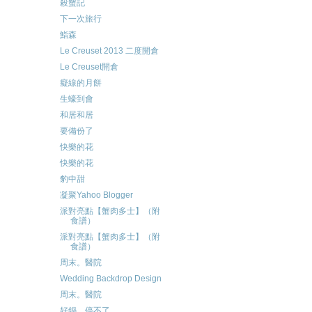
殺蟹記
下一次旅行
鮨森
Le Creuset 2013 二度開倉
Le Creuset開倉
癡線的月餅
生蠔到會
和居和居
要備份了
快樂的花
快樂的花
豹中甜
凝聚Yahoo Blogger
派對亮點【蟹肉多士】（附
食譜）
派對亮點【蟹肉多士】（附
食譜）
周末。醫院
Wedding Backdrop Design
周末。醫院
好鍋，停不了