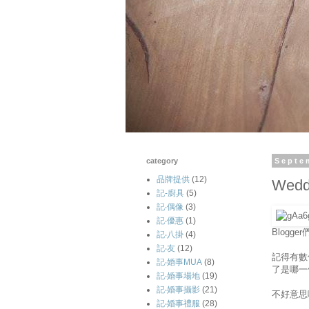
category
Septe
品牌提供
(12)
Wedd
記-廚具
(5)
記‧偶像
(3)
記‧優惠
(1)
Blogg
記‧八掛
(4)
記‧友
(12)
記得有數位
記‧婚事MUA
(8)
了是哪一
記‧婚事場地
(19)
記‧婚事攝影
(21)
不好意思
記‧婚事禮服
(28)