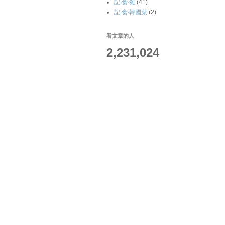
記‧食‧雜
(41)
記‧食‧韓國菜
(2)
看文章的人
2,231,024