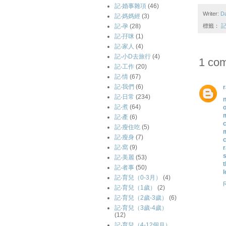
記‧婚事雜項
(46)
Writer:
D
記‧媽媽經
(3)
記‧孕
(28)
標籤：
記
記‧孖咪
(1)
記‧家人
(4)
記‧小D去旅行
(4)
1 co
記‧工作
(20)
記‧情
(67)
記‧我們
(6)
記‧日常
(234)
n
記‧煮
(64)
m
記‧產
(6)
c
記‧瘦住吃
(5)
記‧瘦身
(7)
記‧窩
(9)
r
s
記‧美麗
(53)
t
記‧者事
(50)
l
記‧育兒（0-3月）
(4)
記‧育兒（1歲）
(2)
記‧育兒（2歲-3歲）
(6)
記‧育兒（3歲-4歲）
(12)
記‧育兒（4-12個月）