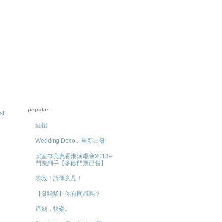
popular
st
紅裙
Wedding Deco... 重新出發
安室奈美惠香港演唱會2013--
門票到手【多餘門票已售】
求救！請俾意見！
【發嚕騷】你有同感嗎？
這刻，快樂。