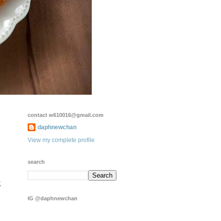
contact w610016@gmail.com
daphnewchan
View my complete profile
search
忘
IG @daphnewchan