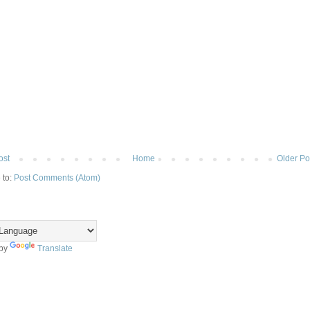
ost
Home
Older Po
 to:
Post Comments (Atom)
 by
Translate