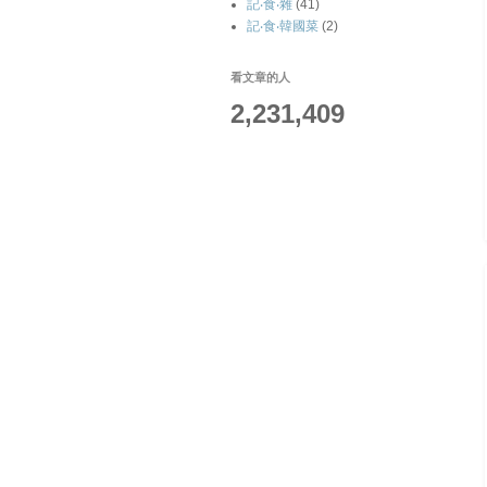
記‧食‧雜
(41)
記‧食‧韓國菜
(2)
看文章的人
2,231,409