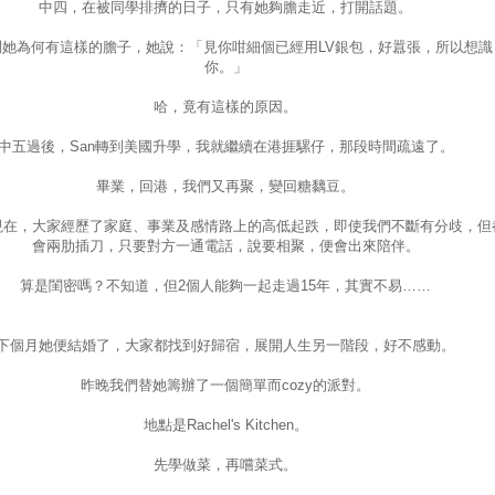
中四，在被同學排擠的日子，只有她夠膽走近，打開話題。
問她為何有這樣的膽子，她說：「見你咁細個已經用LV銀包，好囂張，所以想識
你。」
哈，竟有這樣的原因。
中五過後，San轉到美國升學，我就繼續在港捱騾仔，那段時間疏遠了。
畢業，回港，我們又再聚，變回糖黐豆。
現在，大家經歷了家庭、事業及感情路上的高低起跌，即使我們不斷有分歧，但
會兩肋插刀，只要對方一通電話，說要相聚，便會出來陪伴。
算是閨密嗎？不知道，但2個人能夠一起走過15年，其實不易……
下個月她便結婚了，大家都找到好歸宿，展開人生另一階段，好不感動。
昨晚我們替她籌辦了一個簡單而cozy的派對。
地點是Rachel's Kitchen。
先學做菜，再嚐菜式。