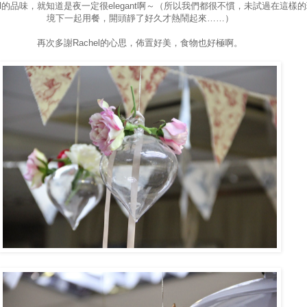
hel的品味，就知道是夜一定很elegant啊～（所以我們都很不慣，未試過在這樣
境下一起用餐，開頭靜了好久才熱鬧起來……）
再次多謝Rachel的心思，佈置好美，食物也好極啊。