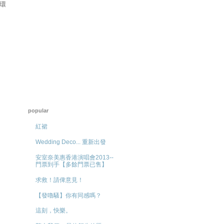
的環
popular
紅裙
Wedding Deco... 重新出發
安室奈美惠香港演唱會2013--
門票到手【多餘門票已售】
求救！請俾意見！
【發嚕騷】你有同感嗎？
這刻，快樂。