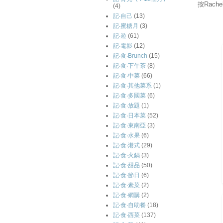
按Rac
(4)
記‧自己
(13)
記‧蜜糖月
(3)
記‧遊
(61)
記‧電影
(12)
記‧食‧Brunch
(15)
記‧食‧下午茶
(8)
記‧食‧中菜
(66)
記‧食‧其他菜系
(1)
記‧食‧多國菜
(6)
記‧食‧放題
(1)
記‧食‧日本菜
(52)
記‧食‧東南亞
(3)
記‧食‧水果
(6)
記‧食‧港式
(29)
記‧食‧火鍋
(3)
記‧食‧甜品
(50)
記‧食‧節日
(6)
記‧食‧素菜
(2)
記‧食‧網購
(2)
記‧食‧自助餐
(18)
記‧食‧西菜
(137)