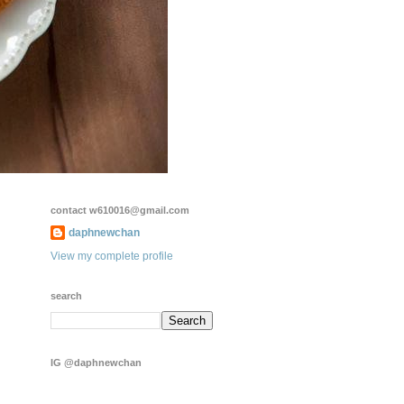
contact w610016@gmail.com
daphnewchan
View my complete profile
search
IG @daphnewchan