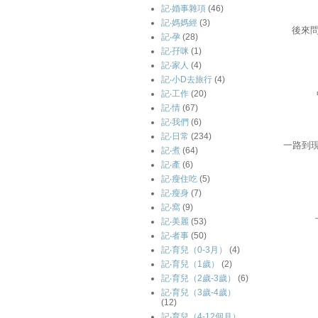
記‧婚事雜項
(46)
記‧媽媽經
(3)
後來
記‧孕
(28)
記‧孖咪
(1)
記‧家人
(4)
記‧小D去旅行
(4)
記‧工作
(20)
記‧情
(67)
記‧我們
(6)
記‧日常
(234)
一路到
記‧煮
(64)
記‧產
(6)
記‧瘦住吃
(5)
記‧瘦身
(7)
記‧窩
(9)
記‧美麗
(53)
記‧者事
(50)
記‧育兒（0-3月）
(4)
記‧育兒（1歲）
(2)
記‧育兒（2歲-3歲）
(6)
記‧育兒（3歲-4歲）
(12)
記‧育兒（4-12個月）