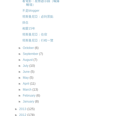
看電影：星際啟示錄（喊爆
離場）
不是blogger
塔斯曼尼亞：必到景點
掛念
相愛15年
塔斯曼尼亞：住宿
塔斯曼尼亞：行程一覽
►
October
(6)
►
September
(7)
►
August
(7)
►
July
(10)
►
June
(5)
►
May
(5)
►
April
(11)
►
March
(13)
►
February
(6)
►
January
(8)
►
2013
(125)
►
2012
(178)