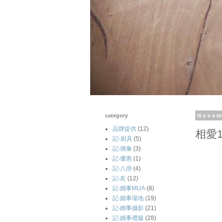
category
Novem
品牌提供
(12)
相愛1
記-廚具
(5)
記‧偶像
(3)
記‧優惠
(1)
記‧八掛
(4)
記‧友
(12)
記‧婚事MUA
(8)
記‧婚事場地
(19)
記‧婚事攝影
(21)
記‧婚事禮服
(28)