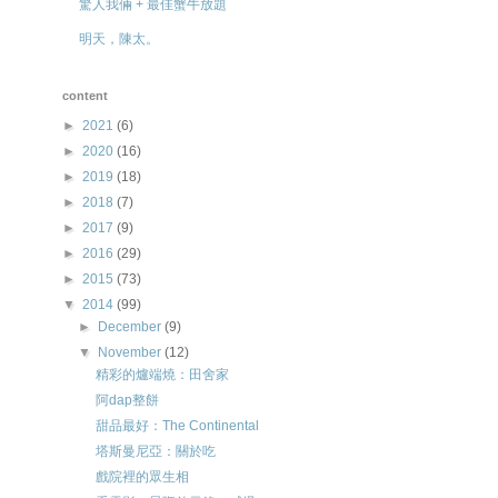
驚人我倆 + 最佳蟹牛放題
明天，陳太。
content
►
2021
(6)
►
2020
(16)
►
2019
(18)
►
2018
(7)
►
2017
(9)
►
2016
(29)
►
2015
(73)
▼
2014
(99)
►
December
(9)
▼
November
(12)
精彩的爐端燒：田舍家
阿dap整餅
甜品最好：The Continental
塔斯曼尼亞：關於吃
戲院裡的眾生相