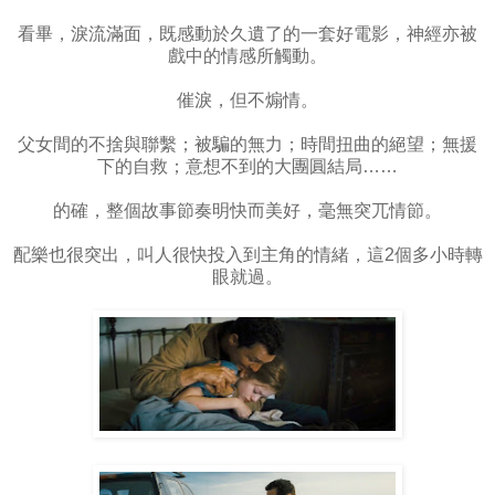
看畢，淚流滿面，既感動於久遺了的一套好電影，神經亦被
戲中的情感所觸動。
催淚，但不煽情。
父女間的不捨與聯繫；被騙的無力；時間扭曲的絕望；無援
下的自救；意想不到的大團圓結局……
的確，整個故事節奏明快而美好，毫無突兀情節。
配樂也很突出，叫人很快投入到主角的情緒，這2個多小時轉
眼就過。