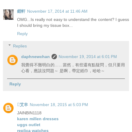
鎧軒
November 17, 2014 at 11:46 AM
OMG...Is really not easy to understand the content? I guess
I should bring my tissue box...
Reply
Replies
daphnewchan
November 19, 2014 at 6:01 PM
我覺得不難明白的……當然，有些還有點疑問，但只要用
心看，應該沒問題～ 是啊，帶定紙巾，哈哈～
Reply
艾丰
November 18, 2015 at 5:03 PM
JAINBIN1118
karen millen dresses
uggs outlet
replica watches