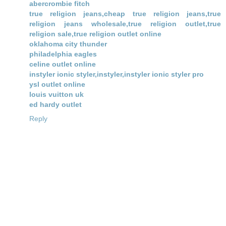
abercrombie fitch
true religion jeans,cheap true religion jeans,true
religion jeans wholesale,true religion outlet,true
religion sale,true religion outlet online
oklahoma city thunder
philadelphia eagles
celine outlet online
instyler ionic styler,instyler,instyler ionic styler pro
ysl outlet online
louis vuitton uk
ed hardy outlet
Reply