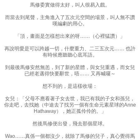
馬修委實做得太好，叫人很易入戲。
而當去到尾聲，主角進入了五次元空間的場景，叫人無不讚
嘆編劇的用心。
「頂，畫面是怎樣想出來的呀……（心裡猛讚）」
再說明愛是可以跨越一切，什麼重力、二三五次元…… 也許
有時候應聽聽心底耳語。
到最後馬修安然無恙，到了新的星體，與女兒重遇，而女兒
已經老邁得快要辭世，唔…… 又再喊囉～
想不到的，是這樣收場：
女兒：「父母不應看著子女去世，我已有我的子女和孫兒，
你走吧，去找她（中途去了找另一個有生命元素星球的Anne
Hathaway），她正孤伶伶的。」
然後馬修便出發，飛去那個星球。
Wao……真係一個都沒少，就除了馬修的兒子，真心覺得馬