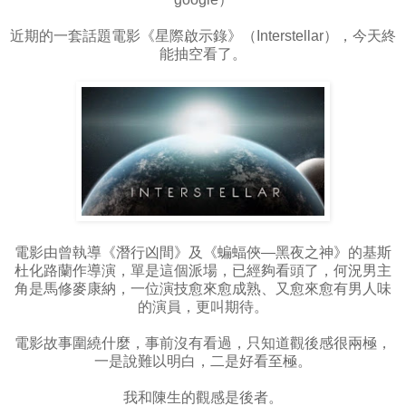
近期的一套話題電影《星際啟示錄》（Interstellar），今天終
能抽空看了。
電影由曾執導《潛行凶間》及《蝙蝠俠—黑夜之神》的基斯
杜化路蘭作導演，單是這個派場，已經夠看頭了，何況男主
角是馬修麥康納，一位演技愈來愈成熟、又愈來愈有男人味
的演員，更叫期待。
電影故事圍繞什麼，事前沒有看過，只知道觀後感很兩極，
一是說難以明白，二是好看至極。
我和陳生的觀感是後者。