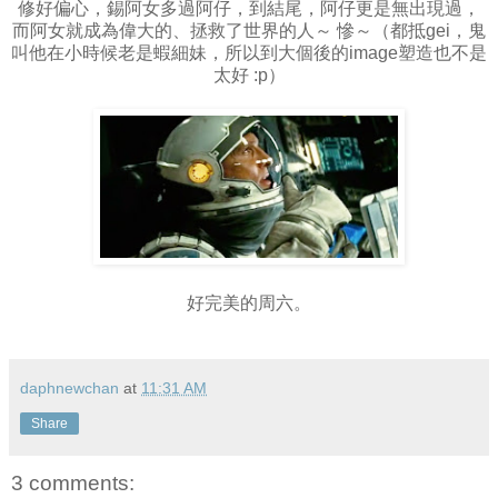
修好偏心，錫阿女多過阿仔，到結尾，阿仔更是無出現過，
而阿女就成為偉大的、拯救了世界的人～ 慘～（都抵gei，鬼
叫他在小時候老是蝦細妹，所以到大個後的image塑造也不是
太好 :p）
好完美的周六。
daphnewchan
at
11:31 AM
Share
3 comments: