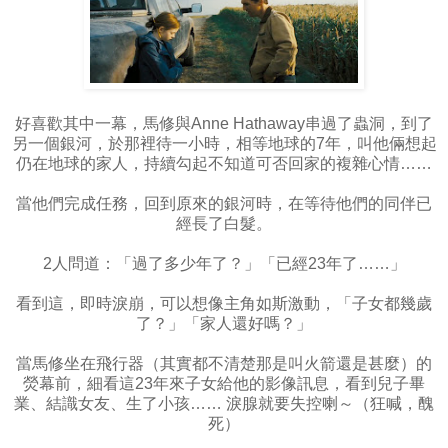
好喜歡其中一幕，馬修與Anne Hathaway串過了蟲洞，到了
另一個銀河，於那裡待一小時，相等地球的7年，叫他倆想起
仍在地球的家人，持續勾起不知道可否回家的複雜心情……
當他們完成任務，回到原來的銀河時，在等待他們的同伴已
經長了白髮。
2人問道：「過了多少年了？」「已經23年了……」
看到這，即時淚崩，可以想像主角如斯激動，「子女都幾歲
了？」「家人還好嗎？」
當馬修坐在飛行器（其實都不清楚那是叫火箭還是甚麼）的
熒幕前，細看這23年來子女給他的影像訊息，看到兒子畢
業、結識女友、生了小孩…… 淚腺就要失控喇～（狂喊，醜
死）