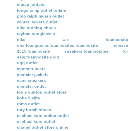
cheap jordans
longchamp outlet online
polo ralph lauren outlet
winter jackets outlet
nike running shoes
rayban sunglasses
nike air foamposite
one,foamposite,foamposites,foamposite release
2015,foamposite sneakers,foamposites for
sale,foamposite gold
ugg outlet
monster beats
moncler jackets
vans sneakers
moncler outlet
louis vuitton outlet store
kobe 9 elite
toms outlet
tory burch shoes
michael kors online outlet
michael kors outlet
chanel outlet store online