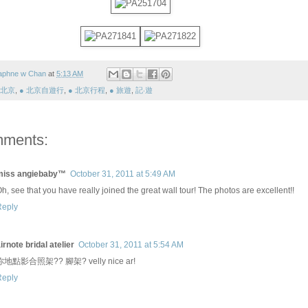
aphne w Chan
at
5:13 AM
 北京
,
● 北京自遊行
,
● 北京行程
,
● 旅遊
,
記‧遊
mments:
miss angiebaby™
October 31, 2011 at 5:49 AM
h, see that you have really joined the great wall tour! The photos are excellent!!
Reply
irnote bridal atelier
October 31, 2011 at 5:54 AM
你地點影合照架?? 腳架? velly nice ar!
Reply