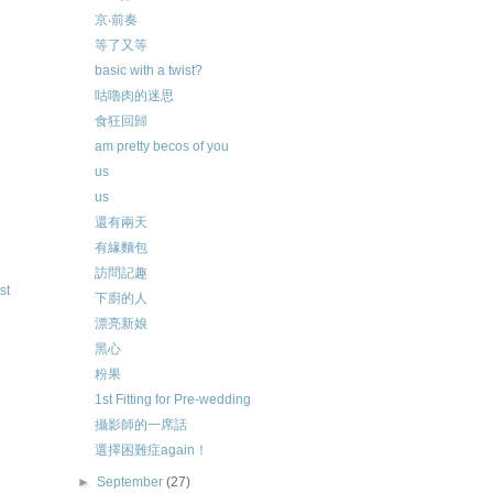
京‧前奏
等了又等
basic with a twist?
咕嚕肉的迷思
食狂回歸
am pretty becos of you
us
us
還有兩天
有緣麵包
訪問記趣
st
下廚的人
漂亮新娘
黑心
粉果
1st Fitting for Pre-wedding
攝影師的一席話
選擇困難症again！
►
September
(27)