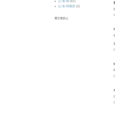
記‧食‧雜
(41)
記‧食‧韓國菜
(2)
看文章的人
N