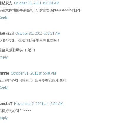
熊貓安安
October 31, 2011 at 6:24 AM
好鍾意你地拖手果張相, 可以當埋係pre-wedding相呀!
Reply
ottyEvil
October 31, 2011 at 9:21 AM
d相好掂呀。你搞到我好想再去北京呀！
最後果張超爆笑（滴汗）
Reply
Minnie
October 31, 2011 at 5:48 PM
嘩...好開心呀, 去旅行之餘仲要有部靚相機添!
Reply
AmuLeT
November 2, 2011 at 12:54 AM
玩得好開心呀^^~~~~
Reply