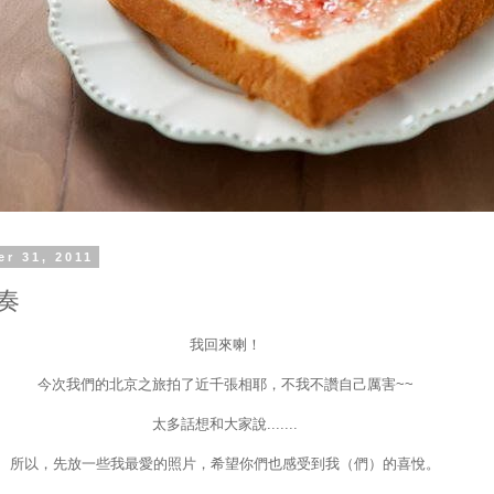
er 31, 2011
奏
我回來喇！
今次我們的北京之旅拍了近千張相耶，不我不讚自己厲害~~
太多話想和大家說.......
所以，先放一些我最愛的照片，希望你們也感受到我（們）的喜悅。