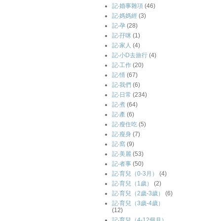
記‧婚事雜項
(46)
記‧媽媽經
(3)
記‧孕
(28)
記‧孖咪
(1)
記‧家人
(4)
記‧小D去旅行
(4)
記‧工作
(20)
記‧情
(67)
記‧我們
(6)
記‧日常
(234)
記‧煮
(64)
記‧產
(6)
記‧瘦住吃
(5)
記‧瘦身
(7)
記‧窩
(9)
記‧美麗
(53)
記‧者事
(50)
記‧育兒（0-3月）
(4)
記‧育兒（1歲）
(2)
記‧育兒（2歲-3歲）
(6)
記‧育兒（3歲-4歲）
(12)
記‧育兒（4-12個月）