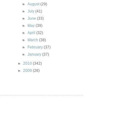
►
August
(29)
►
July
(41)
►
June
(33)
►
May
(39)
►
April
(32)
►
March
(38)
►
February
(37)
►
January
(37)
►
2010
(342)
►
2009
(26)