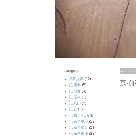
category
Octob
品牌提供
(12)
京‧前
記-廚具
(5)
記‧偶像
(3)
記‧優惠
(1)
記‧八掛
(4)
記‧友
(12)
記‧婚事MUA
(8)
記‧婚事場地
(19)
記‧婚事攝影
(21)
記‧婚事禮服
(28)