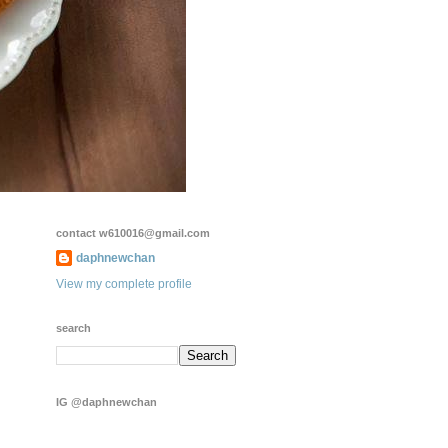
contact w610016@gmail.com
daphnewchan
View my complete profile
search
IG @daphnewchan