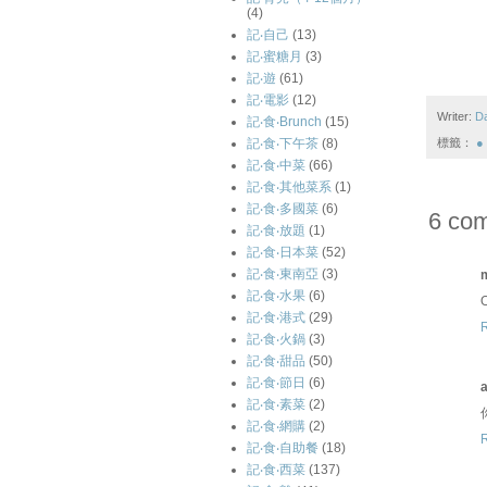
(4)
記‧自己
(13)
記‧蜜糖月
(3)
記‧遊
(61)
記‧電影
(12)
Writer:
D
記‧食‧Brunch
(15)
記‧食‧下午茶
(8)
標籤：
●
記‧食‧中菜
(66)
記‧食‧其他菜系
(1)
記‧食‧多國菜
(6)
6 co
記‧食‧放題
(1)
記‧食‧日本菜
(52)
記‧食‧東南亞
(3)
記‧食‧水果
(6)
O
記‧食‧港式
(29)
記‧食‧火鍋
(3)
記‧食‧甜品
(50)
記‧食‧節日
(6)
a
記‧食‧素菜
(2)
記‧食‧網購
(2)
記‧食‧自助餐
(18)
記‧食‧西菜
(137)