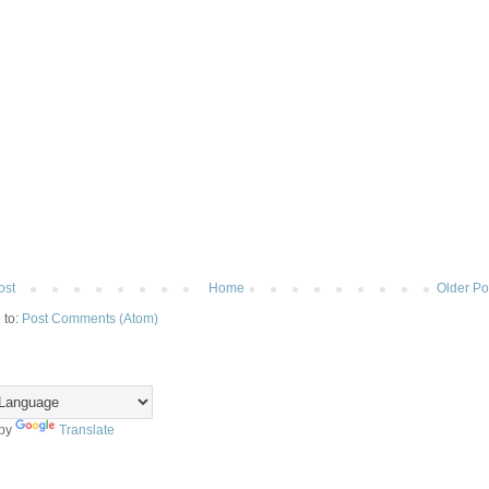
ost
Home
Older Po
 to:
Post Comments (Atom)
 by
Translate