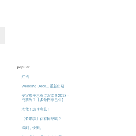
popular
紅裙
Wedding Deco... 重新出發
安室奈美惠香港演唱會2013--
門票到手【多餘門票已售】
求救！請俾意見！
【發嚕騷】你有同感嗎？
這刻，快樂。