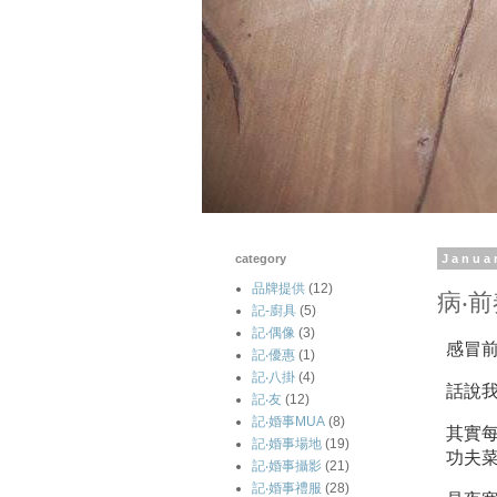
category
Janua
品牌提供
(12)
病‧前
記-廚具
(5)
記‧偶像
(3)
感冒
記‧優惠
(1)
記‧八掛
(4)
話說
記‧友
(12)
記‧婚事MUA
(8)
其實
記‧婚事場地
(19)
功夫
記‧婚事攝影
(21)
記‧婚事禮服
(28)