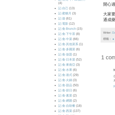
(4)
開心過
記‧自己
(13)
記‧蜜糖月
(3)
大家要
記‧遊
(61)
通成藥
記‧電影
(12)
記‧食‧Brunch
(15)
Writer:
D
記‧食‧下午茶
(8)
記‧食‧中菜
(66)
標籤：
●
記‧食‧其他菜系
(1)
記‧食‧多國菜
(6)
記‧食‧放題
(1)
1 co
記‧食‧日本菜
(52)
記‧食‧東南亞
(3)
記‧食‧水果
(6)
N
記‧食‧港式
(29)
記‧食‧火鍋
(3)
記‧食‧甜品
(50)
記‧食‧節日
(6)
記‧食‧素菜
(2)
記‧食‧網購
(2)
記‧食‧自助餐
(18)
記‧食‧西菜
(137)