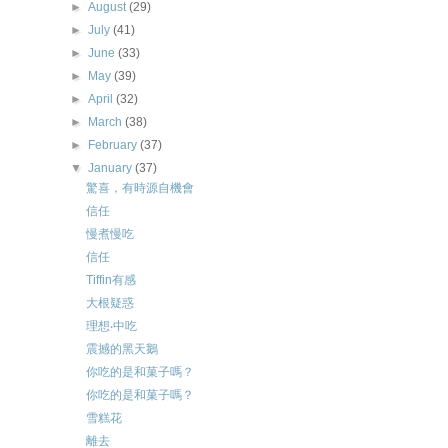
►
August
(29)
►
July
(41)
►
June
(33)
►
May
(39)
►
April
(32)
►
March
(38)
►
February
(37)
▼
January
(37)
驚喜，有時源自機會
信任
慢煮慢吃
信任
Tiffin有感
大根疑惑
理想‧中吃
震撼的黑天鵝
你吃的是和菓子嗎？
你吃的是和菓子嗎？
雪糕花
離去