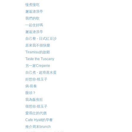
慢煮慢吃
邂逅滄浪亭
我們的歌
一起住好嗎
邂逅滄浪亭
自己整 - 日式紅豆沙
原來我不很快樂
Tiramisu的故鄉
Taste the Tuscany
另一家Creperie
自己煮 - 超滑蒸水蛋
好想你‧燒玉子
病‧前奏
饅頭？
我為飯焦狂
很想你‧燒玉子
愛瑪仕的代價
Cafe Hyatt的早餐
推介周末brunch