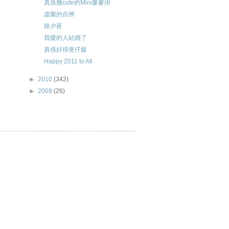
真係幾cute的Mini麥麥掛
虛榮的自辨
除夕夜
我愛的人結婚了
真係好得煲仔飯
Happy 2011 to All
►
2010
(342)
►
2009
(26)