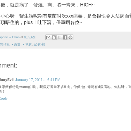
後，就是病了，發燒、痾、嘔一齊來，HIGH~
小心呀，醫生話呢期有隻菌叫沃xxx病毒，是會很快令人沾病而
頂唔住的，plus上吐下瀉，保重啊各位~
aphne w Chan
at
8:35 AM
 煲仔飯
,
● 綜合
,
● 飲食
,
記‧食‧雜
mment:
ottyEvil
January 17, 2011 at 6:41 PM
住家飯係特別warm的 唉，我病好番差不多9成，仲係拖住條尾有d病病地。你點呀，
未？
Reply