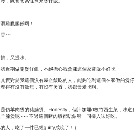
寒冷，陳爸爸索性煮來煲仔飯。
菇滑雞臘腸飯啊！
香~~
老抽，又提味。
見我近期做開煲仔飯，不絕擔心我會嫌這個家常版不好吃。
，其實對於我這個沒有屋企飯吃的人，能夠吃到這個在家做的煲
不理得有沒有飯焦，有沒有煲香，我都會愛吃啊。
是仿羊肉煲的豬腩煲。Honestly，個汁加埋d枝竹西生菜，味道
羊腩煲呢~~~ 不過這個豬肉版都唔錯呀，同樣入味好吃。
的人，吃了一件已經guilty成晚了！）