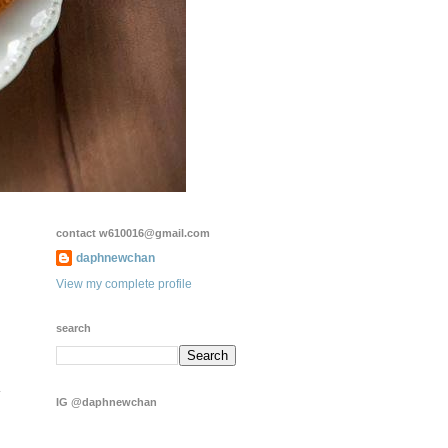
contact w610016@gmail.com
daphnewchan
View my complete profile
search
多
IG @daphnewchan