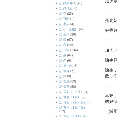
是夜
記‧婚事雜項
(46)
記‧媽媽經
(3)
記‧孕
(28)
記‧孖咪
(1)
是北
記‧家人
(4)
記‧小D去旅行
(4)
好香好
記‧工作
(20)
記‧情
(67)
記‧我們
(6)
加了
記‧日常
(234)
記‧煮
(64)
陳生
記‧產
(6)
記‧瘦住吃
(5)
陳生
記‧瘦身
(7)
飯，
記‧窩
(9)
記‧美麗
(53)
記‧者事
(50)
記‧育兒（0-3月）
(4)
再來，
記‧育兒（1歲）
(2)
的好似
記‧育兒（2歲-3歲）
(6)
記‧育兒（3歲-4歲）
（減肥
(12)
記‧育兒（4-12個月）