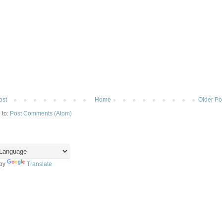
ost
Home
Older Po
 to:
Post Comments (Atom)
 by
Translate