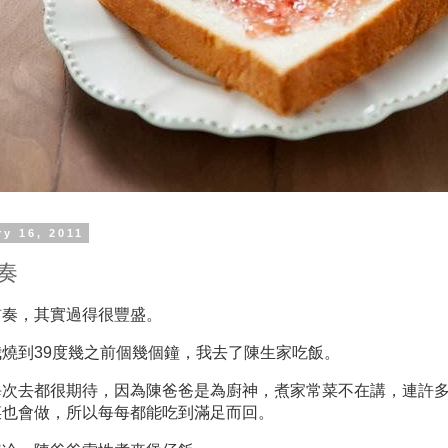
ry 16, 2011
奏
前奏，其實過得很豐盛。
我燒到39度幾之前個幾個鐘，我去了陳生家吃飯。
每次去都很期待，因為陳爸爸是為廚神，煮家常菜不在講，連許
菜也會做，所以每每都能吃到滿足而回。