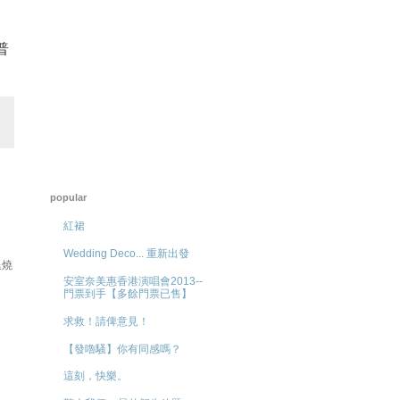
普
popular
紅裙
Wedding Deco... 重新出發
退燒
安室奈美惠香港演唱會2013--
門票到手【多餘門票已售】
求救！請俾意見！
【發嚕騷】你有同感嗎？
這刻，快樂。