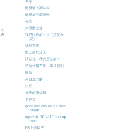
凋零
橄欖油的調味學
橄欖油的調味學
長大
大眼妝之迷
望去
諗過
我們眼裡的北京【搞笑食
記】
偶有驚喜
開工前的這天
請記住，我們是記者！
所謂烤鴨三吃，這才精彩
微博
來自遠方的......
失眠
好吃的鹽焗雞
看你笑
good and casual NY style
Italian
agnès b. BEAUTÉ pop-up
store
H8上的扒房