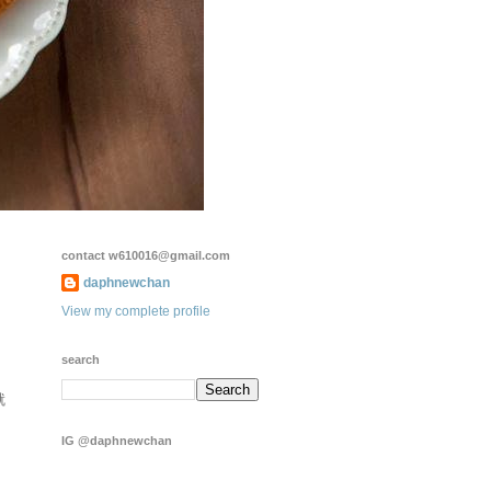
contact w610016@gmail.com
daphnewchan
View my complete profile
search
就
IG @daphnewchan