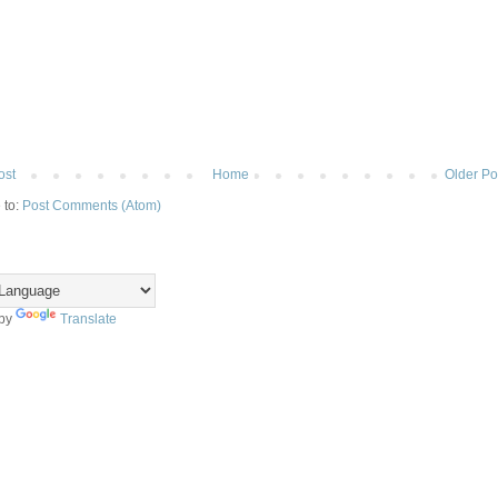
ost
Home
Older Po
 to:
Post Comments (Atom)
 by
Translate