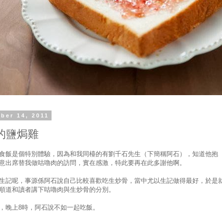
ber 14, 2011
的鹽焗雞
食飯是個特別體驗，因為和我同檯的有劉千石先生（下簡稱阿石），知道他抱
意出席替我做咕嚕肉的訪問，實在感激，特此要再在此多謝他啊。
生記呢，事源係阿石說自己比較喜歡吃生炒骨，當中尤以生記做得最好，於是
順道和讀者講下咕嚕肉與生炒骨的分別。
，晚上8時，阿石說不如一起吃飯。