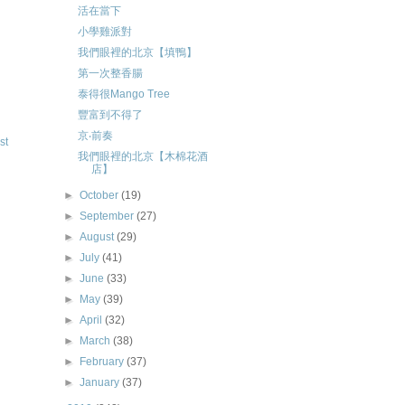
活在當下
小學雞派對
我們眼裡的北京【填鴨】
第一次整香腸
泰得很Mango Tree
豐富到不得了
京‧前奏
st
我們眼裡的北京【木棉花酒
店】
►
October
(19)
►
September
(27)
►
August
(29)
►
July
(41)
►
June
(33)
►
May
(39)
►
April
(32)
►
March
(38)
►
February
(37)
►
January
(37)