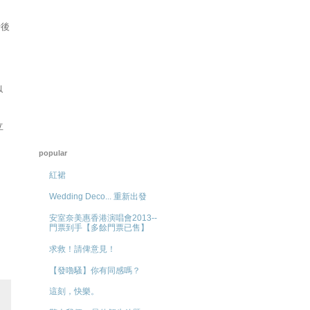
骨後
似
立
popular
紅裙
Wedding Deco... 重新出發
安室奈美惠香港演唱會2013--
門票到手【多餘門票已售】
求救！請俾意見！
【發嚕騷】你有同感嗎？
這刻，快樂。