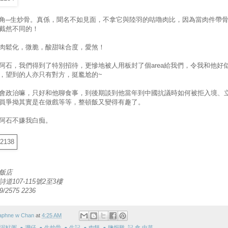
角─生炒骨。真係，聞名不如見面，不拿它與陸羽的咕嚕肉比，因為當肉件帶
截然不同的！
肉鬆化，微脆，酸甜味合度，愛煞！
阿石，我們得到了特別招待，更慘地被人用板封了個area給我們，令我和他好
，望到的人亦只有對方，挺尷尬的~
會政治嘛，只好和他聊食事，到後期談到他當年到中國抗議時如何被拒入境、
員爭拗其實是在做戲等等，整頓飯又變得有趣了。
阿石不嫌我白痴。
飯店
道107-115號2至3樓
9/2575 2236
aphne w Chan
at
4:25 AM
 泥鯭粥
,
● 灣仔
,
● 生炒骨
,
● 生記
,
● 肉餅
,
● 鹽焗雞
,
記‧食‧中菜