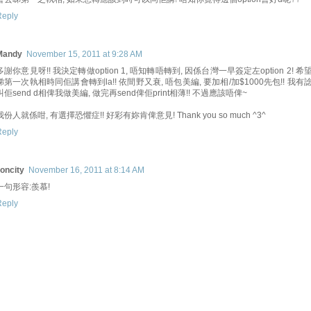
Reply
Mandy
November 15, 2011 at 9:28 AM
多謝你意見呀!! 我決定轉做option 1, 唔知轉唔轉到, 因係台灣一早簽定左option 2! 希
睇第一次執相時同佢講會轉到la!! 依間野又衰, 唔包美編, 要加相/加$1000先包!! 我有
叫佢send d相俾我做美編, 做完再send俾佢print相薄!! 不過應該唔俾~
我份人就係咁, 有選擇恐懼症!! 好彩有妳肯俾意見! Thank you so much ^3^
Reply
ioncity
November 16, 2011 at 8:14 AM
一句形容:羨慕!
Reply