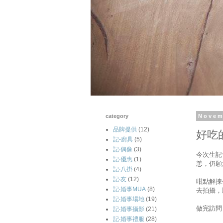
category
Novem
品牌提供
(12)
好吃
記-廚具
(5)
記‧偶像
(3)
今次生記
記‧優惠
(1)
恙，仍願
記‧八掛
(4)
記‧友
(12)
咁點解揀
記‧婚事MUA
(8)
去拍攝，
記‧婚事場地
(19)
做完訪問
記‧婚事攝影
(21)
記‧婚事禮服
(28)