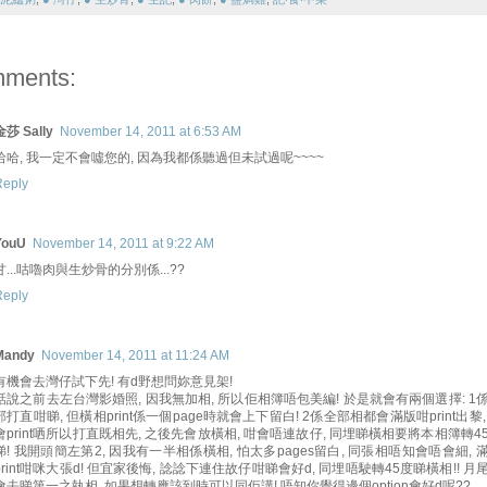
mments:
金莎 Sally
November 14, 2011 at 6:53 AM
哈哈, 我一定不會噓您的, 因為我都係聽過但未試過呢~~~~
Reply
YouU
November 14, 2011 at 9:22 AM
甘...咕嚕肉與生炒骨的分別係...??
Reply
Mandy
November 14, 2011 at 11:24 AM
有機會去灣仔試下先! 有d野想問妳意見架!
話說之前去左台灣影婚照, 因我無加相, 所以佢相簿唔包美編! 於是就會有兩個選擇: 1
部打直咁睇, 但橫相print係一個page時就會上下留白! 2係全部相都會滿版咁print出黎,
會print哂所以打直既相先, 之後先會放橫相, 咁會唔連故仔, 同埋睇橫相要將本相簿轉4
睇! 我開頭簡左第2, 因我有一半相係橫相, 怕太多pages留白, 同張相唔知會唔會細, 
print咁咪大張d! 但宜家後悔, 諗諗下連住故仔咁睇會好d, 同埋唔駛轉45度睇橫相!! 月
會去睇第一之執相, 如果想轉應該到時可以同佢講! 唔知你覺得邊個option會好d呢??