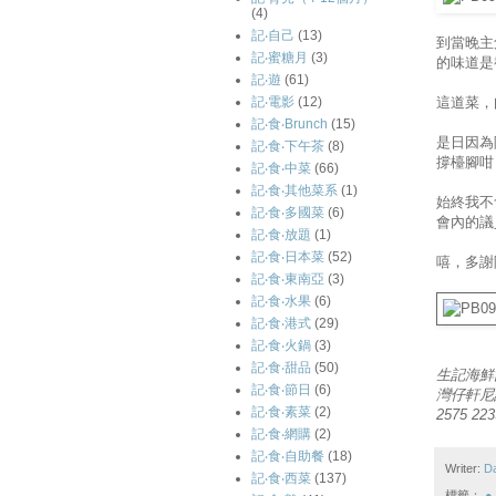
(4)
記‧自己
(13)
到當晚主
記‧蜜糖月
(3)
的味道是
記‧遊
(61)
這道菜，
記‧電影
(12)
記‧食‧Brunch
(15)
是日因為
記‧食‧下午茶
(8)
撐檯腳咁
記‧食‧中菜
(66)
記‧食‧其他菜系
(1)
始終我不
記‧食‧多國菜
(6)
會內的議
記‧食‧放題
(1)
記‧食‧日本菜
(52)
嘻，多謝
記‧食‧東南亞
(3)
記‧食‧水果
(6)
記‧食‧港式
(29)
記‧食‧火鍋
(3)
記‧食‧甜品
(50)
生記海鮮
記‧食‧節日
(6)
灣仔軒尼詩
記‧食‧素菜
(2)
2575 223
記‧食‧網購
(2)
記‧食‧自助餐
(18)
Writer:
D
記‧食‧西菜
(137)
標籤：
●