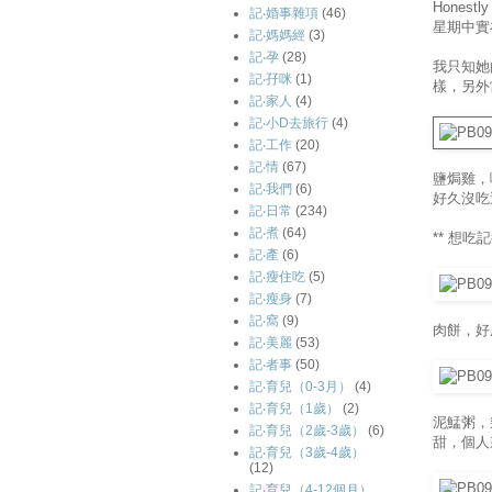
Hones
記‧婚事雜項
(46)
星期中實
記‧媽媽經
(3)
記‧孕
(28)
我只知她
記‧孖咪
(1)
樣，另外
記‧家人
(4)
記‧小D去旅行
(4)
記‧工作
(20)
記‧情
(67)
鹽焗雞，
記‧我們
(6)
好久沒吃
記‧日常
(234)
記‧煮
(64)
** 想吃
記‧產
(6)
記‧瘦住吃
(5)
記‧瘦身
(7)
記‧窩
(9)
肉餅，好
記‧美麗
(53)
記‧者事
(50)
記‧育兒（0-3月）
(4)
記‧育兒（1歲）
(2)
泥鯭粥，
記‧育兒（2歲-3歲）
(6)
甜，個人
記‧育兒（3歲-4歲）
(12)
記‧育兒（4-12個月）