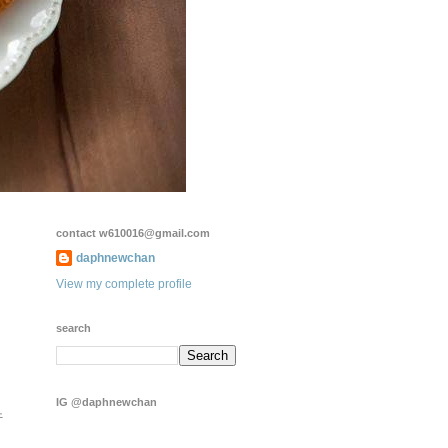
contact w610016@gmail.com
daphnewchan
View my complete profile
search
IG @daphnewchan
行