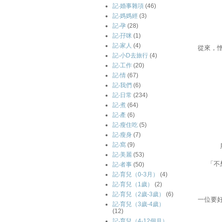
記‧婚事雜項
(46)
記‧媽媽經
(3)
記‧孕
(28)
記‧孖咪
(1)
記‧家人
(4)
從來，
記‧小D去旅行
(4)
記‧工作
(20)
記‧情
(67)
記‧我們
(6)
記‧日常
(234)
記‧煮
(64)
記‧產
(6)
記‧瘦住吃
(5)
記‧瘦身
(7)
記‧窩
(9)
記‧美麗
(53)
「不
記‧者事
(50)
記‧育兒（0-3月）
(4)
記‧育兒（1歲）
(2)
記‧育兒（2歲-3歲）
(6)
一位要
記‧育兒（3歲-4歲）
(12)
記‧育兒（4-12個月）