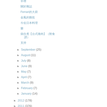
非禮
關於雜誌
Ferrari的大廚
金鳳的雞批
今佐日本料理
樂
病住煮【台式燉肉】（附食
譜）
支持
►
September
(25)
►
August
(11)
►
July
(8)
►
June
(9)
►
May
(7)
►
April
(7)
►
March
(9)
►
February
(7)
►
January
(14)
►
2012
(178)
►
2011
(376)