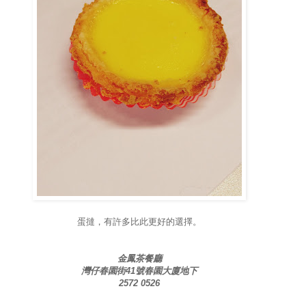
蛋撻，有許多比此更好的選擇。
金鳳茶餐廳
灣仔春園街41號春園大廈地下
2572 0526