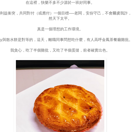
在這裡，快樂不多不少源於一班好同事。
利益衝突，共同對付（或應付）一個目標──老闆，安份守己，不會爾虞我詐，
然天下太平。
真是一個理想的工作環境。
ay
與散水餅是對等的，這天，離職同事問想吃什麼，有人高呼金鳳茶餐廳雞批
我貪心，吃了半個雞批，又吃了半個蛋撻，前者確實出色。