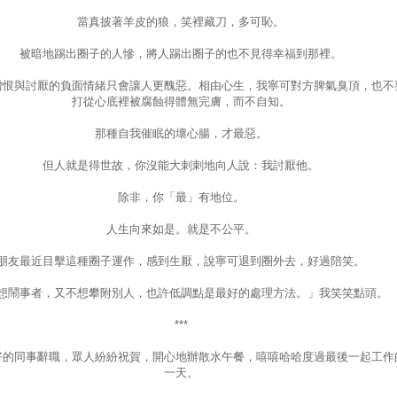
當真披著羊皮的狼，笑裡藏刀，多可恥。
被暗地踢出圈子的人慘，將人踢出圈子的也不見得幸福到那裡。
憎恨與討厭的負面情緒只會讓人更醜惡。相由心生，我寧可對方脾氣臭頂，也不
打從心底裡被腐蝕得體無完膚，而不自知。
那種自我催眠的壞心腸，才最惡。
但人就是得世故，你沒能大刺刺地向人說：我討厭他。
除非，你「最」有地位。
人生向來如是。就是不公平。
朋友最近目擊這種圈子運作，感到生厭，說寧可退到圈外去，好過陪笑。
想鬧事者，又不想攀附別人，也許低調點是最好的處理方法。」我笑笑點頭。
***
好的同事辭職，眾人紛紛祝賀，開心地辦散水午餐，嘻嘻哈哈度過最後一起工作
一天。