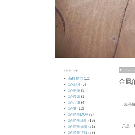
category
Octob
品牌提供
(12)
金鳳
記-廚具
(5)
記‧偶像
(3)
記‧優惠
(1)
記‧八掛
(4)
就是
記‧友
(12)
記‧婚事MUA
(8)
記‧婚事場地
(19)
只是，
記‧婚事攝影
(21)
記‧婚事禮服
(28)