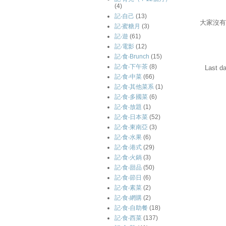
(4)
記‧自己
(13)
大家沒有
記‧蜜糖月
(3)
記‧遊
(61)
記‧電影
(12)
記‧食‧Brunch
(15)
記‧食‧下午茶
(8)
Last d
記‧食‧中菜
(66)
記‧食‧其他菜系
(1)
記‧食‧多國菜
(6)
記‧食‧放題
(1)
記‧食‧日本菜
(52)
記‧食‧東南亞
(3)
記‧食‧水果
(6)
記‧食‧港式
(29)
記‧食‧火鍋
(3)
記‧食‧甜品
(50)
記‧食‧節日
(6)
記‧食‧素菜
(2)
記‧食‧網購
(2)
記‧食‧自助餐
(18)
記‧食‧西菜
(137)