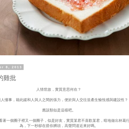
er 8, 2013
的雞批
人情世故，實質意思何在？
懂人懂事，籍此緩和人與人之間的張力，便於與人交往並產生愉悅感與建設性？
應該類似是這樣吧。
看著一個圈子裡又一個圈子，似是好友，實質某君不喜歡某君，暗地做出杯葛
為，下一秒卻在搭你膊頭，高聲問道近來好嗎。