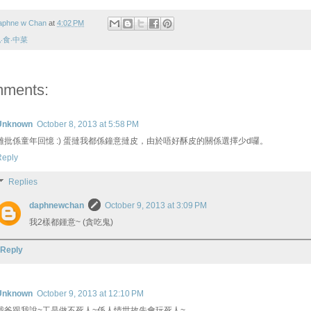
aphne w Chan
at
4:02 PM
‧食‧中菜
mments:
Unknown
October 8, 2013 at 5:58 PM
雞批係童年回憶 :) 蛋撻我都係鐘意撻皮，由於唔好酥皮的關係選擇少d囉。
Reply
Replies
daphnewchan
October 9, 2013 at 3:09 PM
我2樣都鍾意~ (貪吃鬼)
Reply
Unknown
October 9, 2013 at 12:10 PM
我爸跟我說~工是做不死人~係人情世故先會玩死人~