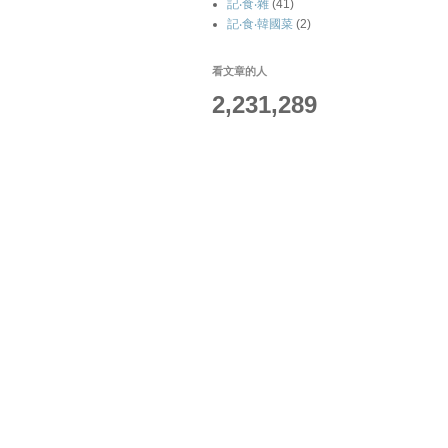
記‧食‧雜
(41)
記‧食‧韓國菜
(2)
看文章的人
2,231,289