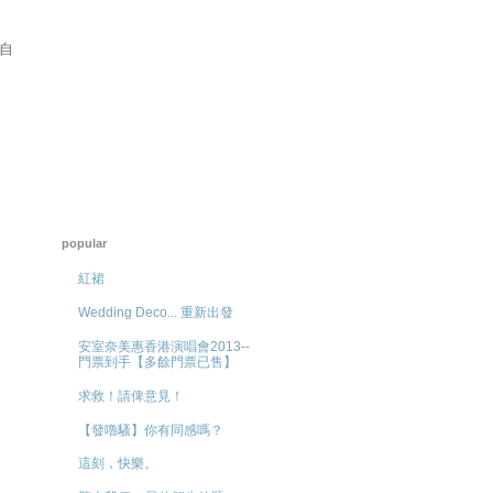
自
。
popular
紅裙
Wedding Deco... 重新出發
安室奈美惠香港演唱會2013--
門票到手【多餘門票已售】
求救！請俾意見！
【發嚕騷】你有同感嗎？
這刻，快樂。