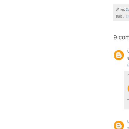
Writer:
D
標籤：
記
9 co