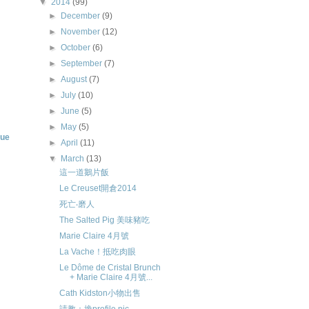
▼
2014
(99)
►
December
(9)
►
November
(12)
►
October
(6)
►
September
(7)
►
August
(7)
►
July
(10)
►
June
(5)
►
May
(5)
rue
►
April
(11)
▼
March
(13)
這一道鵝片飯
Le Creuset開倉2014
死亡‧磨人
The Salted Pig 美味豬吃
Marie Claire 4月號
La Vache！抵吃肉眼
Le Dôme de Cristal Brunch
+ Marie Claire 4月號...
Cath Kidston小物出售