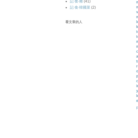
記‧食‧雜
(41)
記‧食‧韓國菜
(2)
m
l
看文章的人
k
t
m
m
c
a
t
r
p
c
i
y
l
e