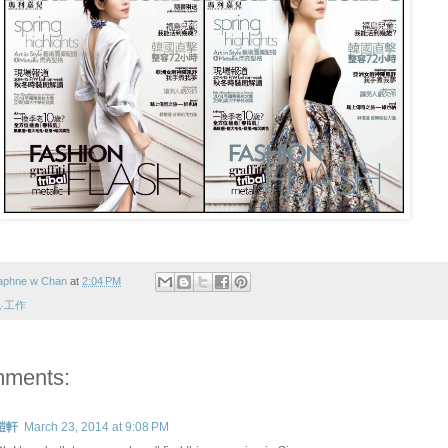
aphne w Chan
at
2:04 PM
‧工作
mments:
鎧軒
March 23, 2014 at 9:08 PM