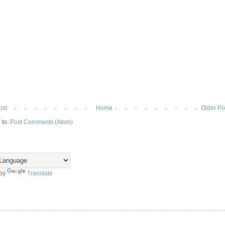
ost
Home
Older Po
 to:
Post Comments (Atom)
 by
Translate