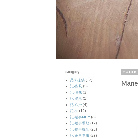
category
March
品牌提供
(12)
Mari
記-廚具
(5)
記‧偶像
(3)
記‧優惠
(1)
記‧八掛
(4)
記‧友
(12)
記‧婚事MUA
(8)
記‧婚事場地
(19)
記‧婚事攝影
(21)
記‧婚事禮服
(28)