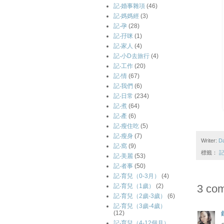
記‧婚事雜項
(46)
記‧媽媽經
(3)
記‧孕
(28)
記‧孖咪
(1)
記‧家人
(4)
記‧小D去旅行
(4)
記‧工作
(20)
記‧情
(67)
記‧我們
(6)
記‧日常
(234)
記‧煮
(64)
記‧產
(6)
記‧瘦住吃
(5)
記‧瘦身
(7)
Writer:
D
記‧窩
(9)
標籤：
記
記‧美麗
(53)
記‧者事
(50)
記‧育兒（0-3月）
(4)
記‧育兒（1歲）
(2)
3 co
記‧育兒（2歲-3歲）
(6)
記‧育兒（3歲-4歲）
(12)
記‧育兒（4-12個月）