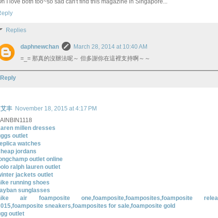
h I love both too~so sad can't find this magazine in Singapore...
Reply
Replies
daphnewchan
March 28, 2014 at 10:40 AM
=_= 那真的沒辦法呢～ 但多謝你在這裡支持啊～～
Reply
艾丰
November 18, 2015 at 4:17 PM
JAINBIN1118
aren millen dresses
ggs outlet
eplica watches
cheap jordans
ongchamp outlet online
olo ralph lauren outlet
inter jackets outlet
ike running shoes
rayban sunglasses
nike air foamposite one,foamposite,foamposites,foamposite relea
015,foamposite sneakers,foamposites for sale,foamposite gold
gg outlet