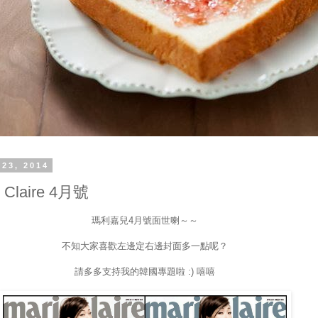
 23, 2014
e Claire 4月號
瑪利嘉兒4月號面世喇～～
不知大家喜歡左邊定右邊封面多一點呢？
請多多支持我的韓國專題啦 :) 嘻嘻