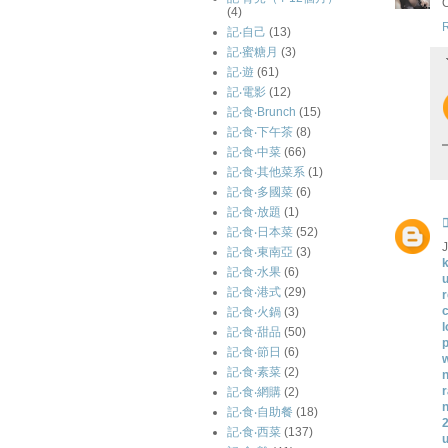
O
(4)
記‧自己
(13)
記‧蜜糖月
(3)
記‧遊
(61)
記‧電影
(12)
記‧食‧Brunch
(15)
記‧食‧下午茶
(8)
記‧食‧中菜
(66)
記‧食‧其他菜系
(1)
記‧食‧多國菜
(6)
記‧食‧放題
(1)
記‧食‧日本菜
(52)
記‧食‧東南亞
(3)
k
記‧食‧水果
(6)
u
記‧食‧港式
(29)
r
記‧食‧火鍋
(3)
l
記‧食‧甜品
(50)
p
記‧食‧節日
(6)
w
記‧食‧素菜
(2)
n
記‧食‧網購
(2)
記‧食‧自助餐
(18)
2
記‧食‧西菜
(137)
u