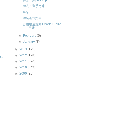
請教：換profile pic
權八：岩手之味
坐忘
罐裝港式奶茶
首爾地道燒烤+Marie Claire
4月號
►
February
(6)
►
January
(8)
►
2013
(125)
►
2012
(178)
st
►
2011
(376)
►
2010
(342)
►
2009
(26)