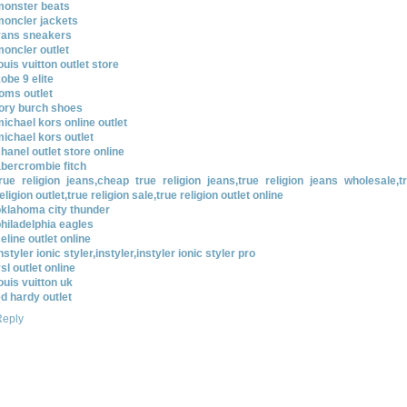
monster beats
moncler jackets
vans sneakers
oncler outlet
ouis vuitton outlet store
obe 9 elite
oms outlet
tory burch shoes
ichael kors online outlet
ichael kors outlet
hanel outlet store online
bercrombie fitch
rue religion jeans,cheap true religion jeans,true religion jeans wholesale,t
eligion outlet,true religion sale,true religion outlet online
oklahoma city thunder
hiladelphia eagles
eline outlet online
nstyler ionic styler,instyler,instyler ionic styler pro
sl outlet online
ouis vuitton uk
d hardy outlet
Reply