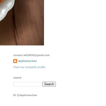
contact w610016@gmail.com
daphnewchan
View my complete profile
search
IG @daphnewchan