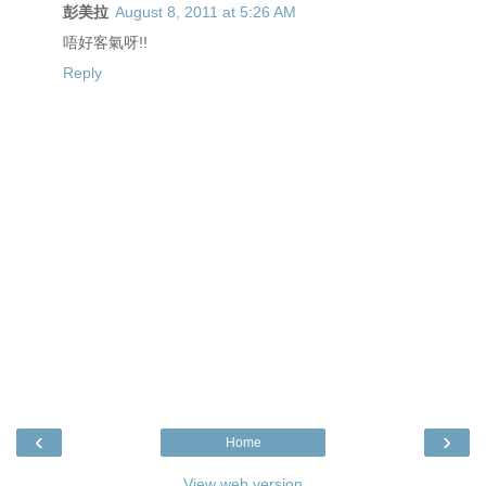
彭美拉
August 8, 2011 at 5:26 AM
唔好客氣呀!!
Reply
‹
›
Home
View web version