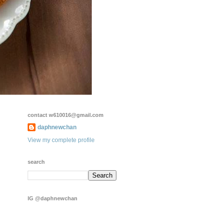
contact w610016@gmail.com
daphnewchan
View my complete profile
search
IG @daphnewchan