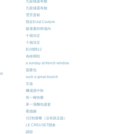
九龍城還有她
九龍城還有她
雪芳蛋糕
我在Eclat Couture
被遺棄的商場內
十個決定
十個決定
$10變$12
為啥嘀咕
a sunday at french window
菠蘿包
st
such a great brunch
京遊
機場渡中秋
有一種快樂
來一場麵包盛宴
看婚姻
3日勁瘦餐（沒有跟足版）
LE CREUSET開倉
調節