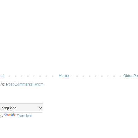
ost
Home
Older Po
 to:
Post Comments (Atom)
 by
Translate