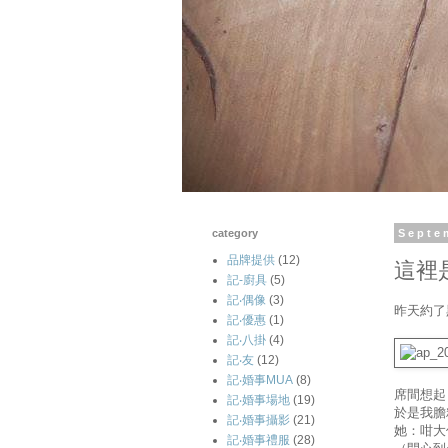
category
Septe
品牌提供
(12)
這裡
記-廚具
(5)
記‧偶像
(3)
昨天約了
記‧優惠
(1)
記‧八掛
(4)
記‧友
(12)
記‧婚事MUA
(8)
席間想起
記‧婚事場地
(19)
於是我膽
記‧婚事攝影
(21)
她：咁大
記‧婚事禮服
(28)