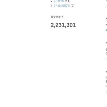
記‧食‧雜
(41)
記‧食‧韓國菜
(2)
看文章的人
2,231,391
A