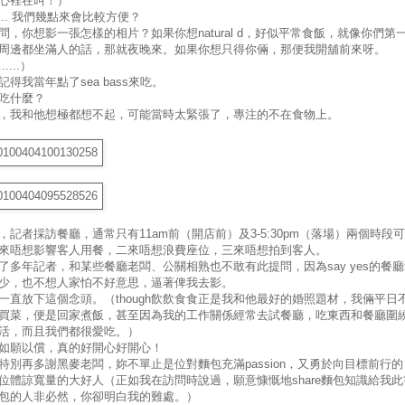
心裡在叫！）
.... 我們幾點來會比較方便？
問，你想影一張怎樣的相片？如果你想natural d，好似平常食飯，就像你們第
周邊都坐滿人的話，那就夜晚來。如果你想只得你倆，那便我開舖前來呀。
....）
得我當年點了sea bass來吃。
吃什麼？
，我和他想極都想不起，可能當時太緊張了，專注的不在食物上。
，記者採訪餐廳，通常只有11am前（開店前）及3-5:30pm（落場）兩個時段
來唔想影響客人用餐，二來唔想浪費座位，三來唔想拍到客人。
了多年記者，和某些餐廳老闆、公關相熟也不敢有此提問，因為say yes的餐
少，也不想人家怕不好意思，逼著俾我去影。
一直放下這個念頭。（though飲飲食食正是我和他最好的婚照題材，我倆平日
買菜，便是回家煮飯，甚至因為我的工作關係經常去試餐廳，吃東西和餐廳圍
活，而且我們都很愛吃。）
如願以償，真的好開心好開心！
特別再多謝黑麥老闆，妳不單止是位對麵包充滿passion，又勇於向目標前行的
位體諒寬量的大好人（正如我在訪問時說過，願意慷慨地share麵包知識給我此
包的人非必然，你卻明白我的難處。）