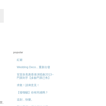
popular
紅裙
Wedding Deco... 重新出發
安室奈美惠香港演唱會2013--
門票到手【多餘門票已售】
求救！請俾意見！
【發嚕騷】你有同感嗎？
這刻，快樂。
苦,