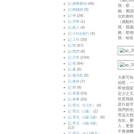
（開心到
記‧婚事雜項
(46)
我：那..
記‧媽媽經
(3)
她：應該
記‧孕
(28)
次約會時
（感動到..
記‧孖咪
(1)
我：我還記
記‧家人
(4)
她：那他
記‧小D去旅行
(4)
我：哈哈
記‧工作
(20)
記‧情
(67)
記‧我們
(6)
記‧日常
(234)
記‧煮
(64)
記‧產
(6)
記‧瘦住吃
(5)
大家可知
記‧瘦身
(7)
拍照，一
記‧窩
(9)
即使我當
定少之又
記‧美麗
(53)
於是我就
記‧者事
(50)
是行超市
記‧育兒（0-3月）
(4)
我們的生
記‧育兒（1歲）
(2)
而這次我
記‧育兒（2歲-3歲）
(6)
在此，要
記‧育兒（3歲-4歲）
人，更是
(12)
不會做麵
記‧育兒（4-12個月）