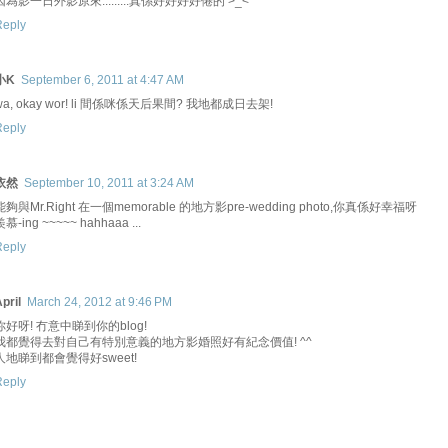
因為影一日外影原來.........真係好好好好倦的 >_<
Reply
小K
September 6, 2011 at 4:47 AM
wa, okay wor! li 間係咪係天后果間? 我地都成日去架!
Reply
依然
September 10, 2011 at 3:24 AM
能夠與Mr.Right 在一個memorable 的地方影pre-wedding photo,你真係好幸福呀
羨慕-ing ~~~~~ hahhaaa ...
Reply
pril
March 24, 2012 at 9:46 PM
你好呀! 冇意中睇到你的blog!
我都覺得去對自己有特別意義的地方影婚照好有紀念價值! ^^
人地睇到都會覺得好sweet!
Reply