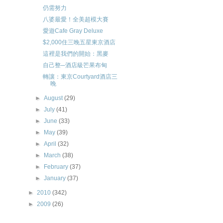
仍需努力
八婆最愛！全美超模大賽
愛遊Cafe Gray Deluxe
$2,000住三晚五星東京酒店
這裡是我們的開始：黑麥
自己整─酒店級芒果布甸
轉讓：東京Courtyard酒店三
晚
►
August
(29)
►
July
(41)
►
June
(33)
►
May
(39)
►
April
(32)
►
March
(38)
►
February
(37)
►
January
(37)
►
2010
(342)
►
2009
(26)