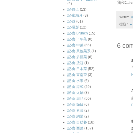
我和Cal
(4)
記‧自己
(13)
記‧蜜糖月
(3)
Writer:
D
記‧遊
(61)
標籤：
●
記‧電影
(12)
記‧食‧Brunch
(15)
記‧食‧下午茶
(8)
6 co
記‧食‧中菜
(66)
記‧食‧其他菜系
(1)
記‧食‧多國菜
(6)
記‧食‧放題
(1)
記‧食‧日本菜
(52)
記‧食‧東南亞
(3)
記‧食‧水果
(6)
記‧食‧港式
(29)
記‧食‧火鍋
(3)
記‧食‧甜品
(50)
記‧食‧節日
(6)
記‧食‧素菜
(2)
記‧食‧網購
(2)
記‧食‧自助餐
(18)
記‧食‧西菜
(137)