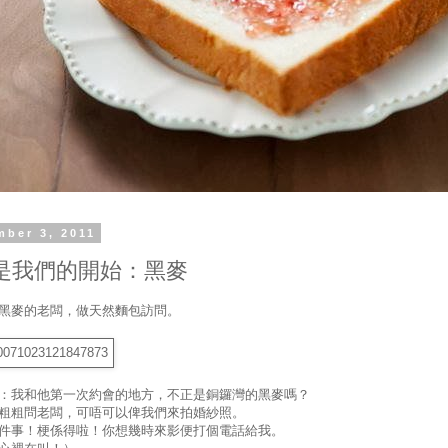
mber 3, 2011
是我們的開始：黑麥
黑麥的老闆，做天然麵包訪問。
：我和他第一次約會的地方，不正是銅鑼灣的黑麥嗎？
粗粗問老闆，可唔可以俾我們來拍婚紗照。
件事！梗係得啦！你想幾時來影便打個電話給我。