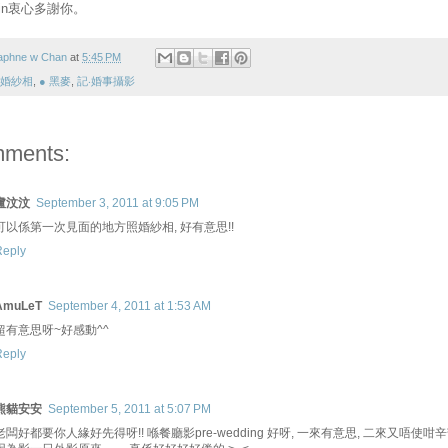
vin衷心多謝你。
aphne w Chan
at
5:45 PM
 婚紗相
,
● 黑麥
,
記‧婚事攝影
mments:
盧汶汶
September 3, 2011 at 9:05 PM
可以係第一次見面的地方照婚紗相, 好有意思!!
Reply
AmuLeT
September 4, 2011 at 1:53 AM
超有意思呀~好感動^^
Reply
熊貓安安
September 5, 2011 at 5:07 PM
老闆好都要你人緣好先得呀!! 喺餐廳影pre-wedding 好呀, 一來有意思, 二來又唔使咁辛