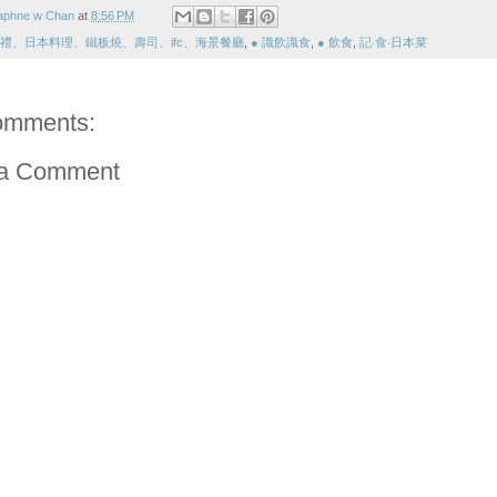
aphne w Chan
at
8:56 PM
 禮、日本料理、鐵板燒、壽司、ifc、海景餐廳
,
● 識飲識食
,
● 飲食
,
記‧食‧日本菜
omments:
 a Comment