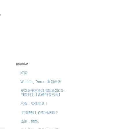
，
popular
紅裙
Wedding Deco... 重新出發
安室奈美惠香港演唱會2013--
門票到手【多餘門票已售】
求救！請俾意見！
【發嚕騷】你有同感嗎？
這刻，快樂。