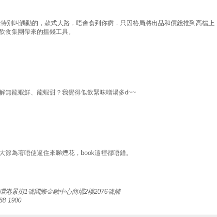
. 沒特別叫觸動的，款式大路，唔會食到你痾，只因格局將出品和價錢推到高檔上
飲食集團帶來的搵錢工具。
解無龍蝦鮮、龍蝦甜？我覺得似飲緊味噌湯多d~~
大節為著唔使逼住來睇煙花，book這裡都唔錯。
環港景街1號國際金融中心商場2樓2076號舖
88 1900