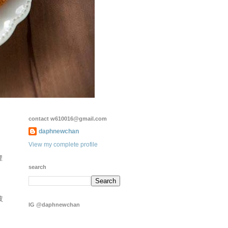
contact w610016@gmail.com
daphnewchan
View my complete profile
埋
search
玻
IG @daphnewchan