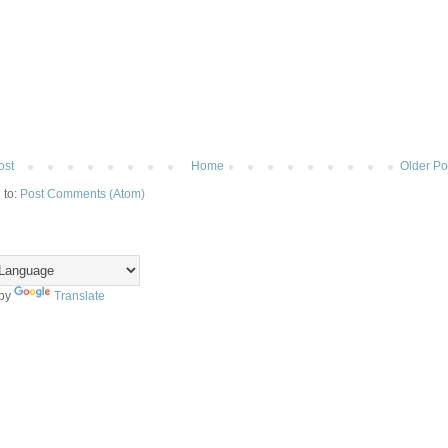
ost
Home
Older Po
 to:
Post Comments (Atom)
 by
Translate