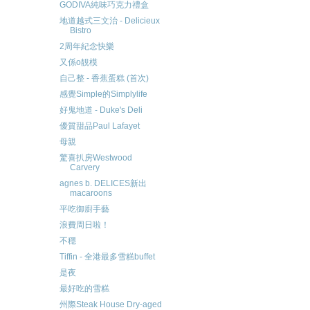
GODIVA純味巧克力禮盒
地道越式三文治 - Delicieux
Bistro
2周年紀念快樂
又係o靚模
自己整 - 香蕉蛋糕 (首次)
感覺Simple的Simplylife
好鬼地道 - Duke's Deli
優質甜品Paul Lafayet
母親
驚喜扒房Westwood
Carvery
agnes b. DELICES新出
macaroons
平吃御廚手藝
浪費周日啦！
不穩
Tiffin - 全港最多雪糕buffet
是夜
最好吃的雪糕
州際Steak House Dry-aged