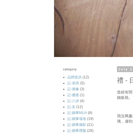
category
July 1
品牌提供
(12)
禮 -
記-廚具
(5)
記‧偶像
(3)
曾經有間
記‧優惠
(1)
鐵板燒。
記‧八掛
(4)
記‧友
(12)
記‧婚事MUA
(8)
我沒興趣
記‧婚事場地
(19)
璃，邊吃
記‧婚事攝影
(21)
記‧婚事禮服
(28)