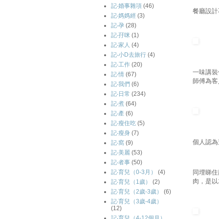
記‧婚事雜項
(46)
餐廳設計
記‧媽媽經
(3)
記‧孕
(28)
記‧孖咪
(1)
記‧家人
(4)
記‧小D去旅行
(4)
記‧工作
(20)
一味講裝
記‧情
(67)
師傅為客
記‧我們
(6)
記‧日常
(234)
記‧煮
(64)
記‧產
(6)
記‧瘦住吃
(5)
記‧瘦身
(7)
個人認為
記‧窩
(9)
記‧美麗
(53)
記‧者事
(50)
記‧育兒（0-3月）
(4)
同埋睇住
肉，是以
記‧育兒（1歲）
(2)
記‧育兒（2歲-3歲）
(6)
記‧育兒（3歲-4歲）
(12)
記‧育兒（4-12個月）