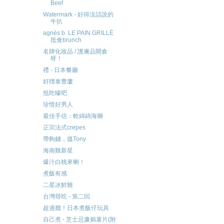
Beef
Watermark - 好得沒話說的
牛扒
agnès b. LE PAIN GRILLÉ
抵食brunch
名牌化妝品 / 護膚品開倉
呀！
禮 - 日本餐廳
好羶泰豊廔
抵吃蠔吧
珍惜好男人
最佳手信：軟綿綿海獅
正宗法式crepes
帶夠錢，搵Tony
海南雞新星
爆汁白桃來喇！
煮飯有感
二星冰鮮雞
台灣尋吃 - 第二回
超過癮！日本煮飯仔玩具
自己煮 - 芝士忌廉焗薯片(附