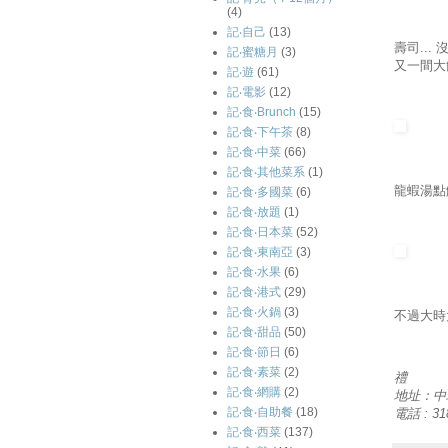
(4)
記‧自己
(13)
壽司..
記‧蜜糖月
(3)
又一間大
記‧遊
(61)
記‧電影
(12)
記‧食‧Brunch
(15)
記‧食‧下午茶
(8)
記‧食‧中菜
(66)
記‧食‧其他菜系
(1)
龍蝦湯點
記‧食‧多國菜
(6)
記‧食‧放題
(1)
記‧食‧日本菜
(52)
記‧食‧東南亞
(3)
記‧食‧水果
(6)
記‧食‧港式
(29)
記‧食‧火鍋
(3)
不過大時
記‧食‧甜品
(50)
記‧食‧節日
(6)
記‧食‧素菜
(2)
禮
記‧食‧網購
(2)
地址：中
記‧食‧自助餐
(18)
電話 : 31
記‧食‧西菜
(137)