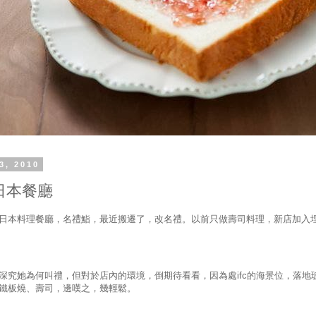
3, 2010
 日本餐廳
日本料理餐廳，名禮鮨，最近搬遷了，改名禮。以前只做壽司料理，新店加入
深究她為何叫禮，但對於店內的環境，倒期待看看，因為處ifc的海景位，落地
鐵板燒、壽司，邊嘆之，幾輕鬆。