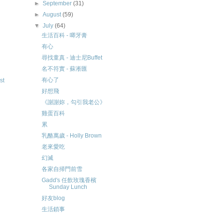
►
September
(31)
►
August
(59)
▼
July
(64)
生活百科 - 唧牙膏
有心
尋找童真 - 迪士尼Buffet
名不符實 - 蘇淅匯
有心了
st
好想飛
《謝謝妳，勾引我老公》
雞蛋百科
累
乳酪萬歲 - Holly Brown
老來愛吃
幻滅
各家自掃門前雪
Gadd's 任飲玫瑰香檳
Sunday Lunch
好友blog
生活鎖事