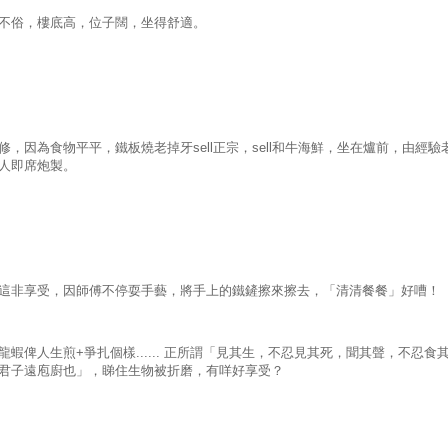
不俗，樓底高，位子闊，坐得舒適。
修，因為食物平平，鐵板燒老掉牙sell正宗，sell和牛海鮮，坐在爐前，由經驗
人即席炮製。
這非享受，因師傅不停耍手藝，將手上的鐵鏟擦來擦去，「清清餐餐」好嘈！
龍蝦俾人生煎+爭扎個樣...... 正所謂「見其生，不忍見其死，聞其聲，不忍食
君子遠庖廚也」，睇住生物被折磨，有咩好享受？