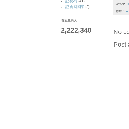
記‧食‧雜
(41)
Writer:
D
記‧食‧韓國菜
(2)
標籤：
●
看文章的人
2,222,340
No c
Post