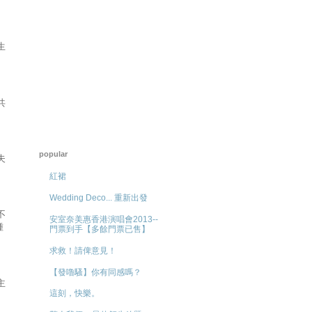
生
共
popular
夫
紅裙
Wedding Deco... 重新出發
不
安室奈美惠香港演唱會2013--
種
門票到手【多餘門票已售】
求救！請俾意見！
【發嚕騷】你有同感嗎？
主
這刻，快樂。