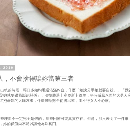
, 2010
人，不會捨得讓妳當第三者
軌的時候，藉口多如狗毛還沾滿狗血，什麼「她說分手她就要自殺」、「我
娶她就要跟我斷絕關係」，演技勝過十座奧斯卡得主，平時威風八面的大男人
哭抱著妳的大腿哀求，什麼爛招數全使將出來，由不得女人不心軟。
理由不一定完全是假的，那些困難可能真實存在。但是，那只表明了一件事
，妳的價值尚不足以讓他為妳奮鬥。