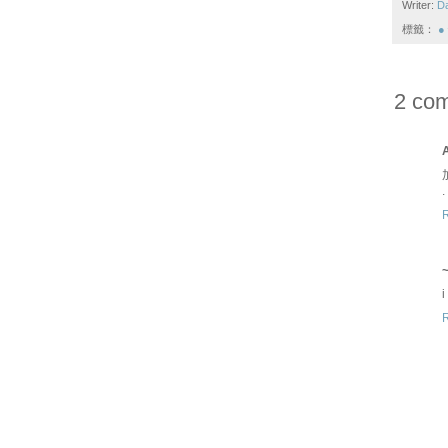
Writer:
D
標籤：
●
2 co
. 
i