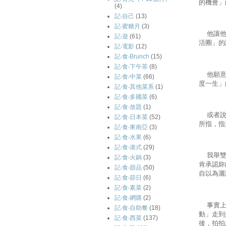
的機會」
(4)
記‧自己
(13)
記‧蜜糖月
(3)
他讓他的
記‧遊
(61)
活圈」的
記‧電影
(12)
記‧食‧Brunch
(15)
記‧食‧下午茶
(8)
他願意在
記‧食‧中菜
(66)
度一生」
記‧食‧其他菜系
(1)
記‧食‧多國菜
(6)
記‧食‧放題
(1)
或者說現
記‧食‧日本菜
(52)
所指，指
記‧食‧東南亞
(3)
記‧食‧水果
(6)
記‧食‧港式
(29)
我舉雙手
記‧食‧火鍋
(3)
肯承認妳
記‧食‧甜品
(50)
自以為灑
記‧食‧節日
(6)
記‧食‧素菜
(2)
記‧食‧網購
(2)
事實上，
記‧食‧自助餐
(18)
動」走到
記‧食‧西菜
(137)
後，拍拍