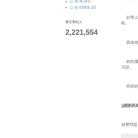
記‧食‧雜
(41)
記‧食‧韓國菜
(2)
好男人當
看文章的人
軌。
2,221,554
因為他
妳的灑脫
活該。
而妳的
(謝謝朋
經歷問題