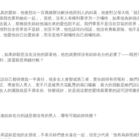
的愛妳，他會想出一百萬種辦法解決他與別人的糾葛，他會對父母大吼「就
係我也要和她在一起」。當然，沒有人有權利要求另一方犧牲，如果他為妳搞
去親人，那種損失妳給他滿出來的愛也賠不起。我們畢竟不是活在莎翁的世界
情對抗全世界並不是錯，但至不濟，他也該坦白招認，他沒有勇氣冒險、他不
、他愛他自己比愛妳多，而非是他不願犧牲自己就犧牲妳。
如果妳願意沒名沒份的跟著他，他也就覺得沒有給妳名分的必要了——既然
到，誰還願意掏錢付帳？
自己都得擔負一半責任，很多女人會變成第三者，實在錯得有些冤枉，她們
正、專搶別人男人，更不只是被男天花亂墜的藉口矇蔽，最大的淵藪是她們誤
女人的灑脫就是不屑名份、快樂就好，於是就這麼把愛情最重要的認可證明書
連給妳名分的誠意都沒有的男人，哪有可能給妳快樂？
認妳是他的女朋友，不表示妳們會永遠在一起，但至少代表「他有為妳拒絕