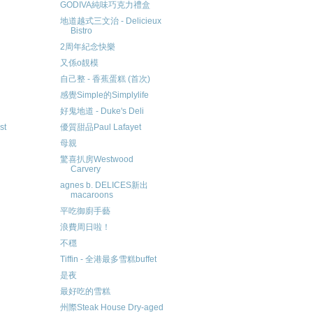
GODIVA純味巧克力禮盒
地道越式三文治 - Delicieux
Bistro
2周年紀念快樂
又係o靚模
自己整 - 香蕉蛋糕 (首次)
感覺Simple的Simplylife
好鬼地道 - Duke's Deli
優質甜品Paul Lafayet
st
母親
驚喜扒房Westwood
Carvery
agnes b. DELICES新出
macaroons
平吃御廚手藝
浪費周日啦！
不穩
Tiffin - 全港最多雪糕buffet
是夜
最好吃的雪糕
州際Steak House Dry-aged