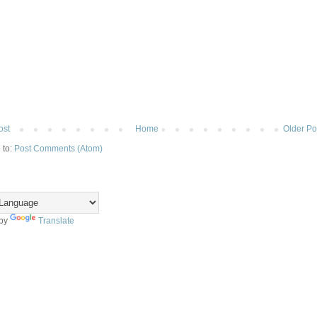
ost
Home
Older Po
 to:
Post Comments (Atom)
 by
Translate