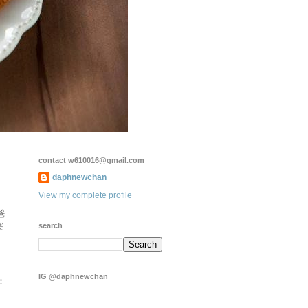
contact w610016@gmail.com
daphnewchan
View my complete profile
爸
突
search
IG @daphnewchan
：