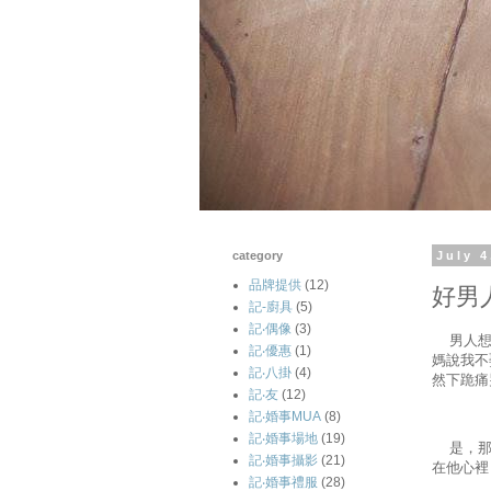
category
July 4
品牌提供
(12)
好男
記-廚具
(5)
記‧偶像
(3)
男人想出
記‧優惠
(1)
媽說我不
記‧八掛
(4)
然下跪痛
記‧友
(12)
記‧婚事MUA
(8)
記‧婚事場地
(19)
是，那些
記‧婚事攝影
(21)
在他心裡
記‧婚事禮服
(28)