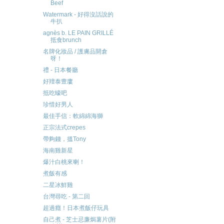
Beef
Watermark - 好得沒話說的
牛扒
agnès b. LE PAIN GRILLÉ
抵食brunch
名牌化妝品 / 護膚品開倉
呀！
禮 - 日本餐廳
好羶泰豊廔
抵吃蠔吧
珍惜好男人
最佳手信：軟綿綿海獅
正宗法式crepes
帶夠錢，搵Tony
海南雞新星
爆汁白桃來喇！
煮飯有感
二星冰鮮雞
台灣尋吃 - 第二回
超過癮！日本煮飯仔玩具
自己煮 - 芝士忌廉焗薯片(附