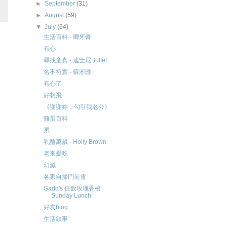
►
September
(31)
►
August
(59)
▼
July
(64)
生活百科 - 唧牙膏
有心
尋找童真 - 迪士尼Buffet
名不符實 - 蘇淅匯
有心了
好想飛
《謝謝妳，勾引我老公》
雞蛋百科
累
乳酪萬歲 - Holly Brown
老來愛吃
幻滅
各家自掃門前雪
Gadd's 任飲玫瑰香檳
Sunday Lunch
好友blog
生活鎖事