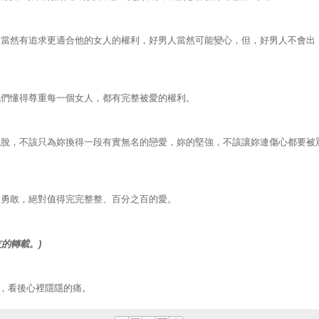
然有追求更適合他的女人的權利，好男人當然可能變心，但，好男人不會出
們懂得尊重每一個女人，都有完整被愛的權利。
，不該只為妳換得一段有實無名的戀愛，妳的堅強，不該讓妳連傷心都要被
勇敢，絕對值得完完整整、百分之百的愛。
友的轉載。)
，看後心裡隱隱的痛。