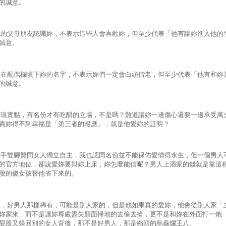
的誠意。
父母朋友認識妳，不表示這些人會喜歡妳，但至少代表「他有讓妳進入他的
誠意。
配偶欄填下妳的名字，不表示妳們一定會白頭偕老，但至少代表「他有和妳
的誠意。
實點，有名份才有吃醋的立場，不是嗎？難道讓妳一邊傷心還要一邊承受萬
責妳得不到幸福是「第三者的報應」，就是他愛妳的証明？
雙腳贊同女人獨立自主，我也認同名份並不能保佑愛情得永生，但一個男人
的官方地位，卻說愛妳要與妳上床，妳怎麼能信呢？男人上酒家的錢就是靠這
脫的傻女孩替他省下來的。
好男人那樣稀有，可能是別人家的，但是他如果真的愛妳，他會從別人家「
妳家來，而不是讓妳尊嚴盡失顏面掃地的去偷去搶，更不是和妳在外面打一炮
屁股又躲回別的女人背後，那不是好男人，那是縮頭的烏龜爛王八。