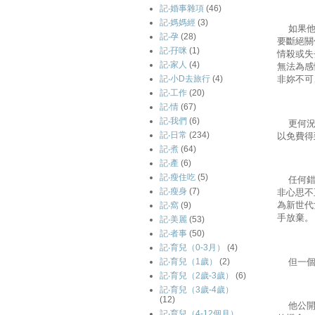
記‧婚事雜項
(46)
記‧媽媽經
(3)
如果他真
記‧孕
(28)
要斷絕關
記‧孖咪
(1)
情殺或失
記‧家人
(4)
無法為感
記‧小D去旅行
(4)
非妳不可
記‧工作
(20)
記‧情
(67)
記‧我們
(6)
更何況，
記‧日常
(234)
以免費得
記‧煮
(64)
記‧產
(6)
記‧瘦住吃
(5)
任何錯誤
記‧瘦身
(7)
非心思不
為新世代
記‧窩
(9)
手放棄。
記‧美麗
(53)
記‧者事
(50)
記‧育兒（0-3月）
(4)
但一個
記‧育兒（1歲）
(2)
記‧育兒（2歲-3歲）
(6)
記‧育兒（3歲-4歲）
(12)
他公開承
記‧育兒（4-12個月）